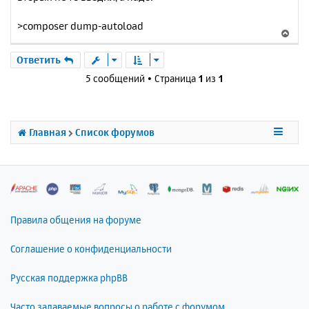
е
а
н
>composer dump-autoload
ч
В
и
а
е
е
л
р
Ответить
у
н
5 сообщений • Страница
1
из
1
у
т
ь
с
Главная
Список форумов
я
к
н
а
ч
а
л
Правила общения на форуме
у
Соглашение о конфиденциальности
Русская поддержка phpBB
Часто задаваемые вопросы о работе с форумом