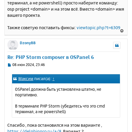
н
терминал, а не powershell) просто наберите команду:
ч
и
а
osp project <domain> и на этом всё. Вместо <domain> имя
е
л
вашего проекта.
у
Также советую поставить фиксы:
viewtopic.php?t=6309
В
е
р
DzonyBB
н
у
Re: PHP Storm composer в OSPanel 6
т
ь
С
08 июн 2024, 23:46
с
о
о
я
Максим
писал(а):
↑
б
к
щ
н
OSPanel должна быть установлена штатно, не
е
а
портативно.
н
ч
и
а
В терминале PHP Storm (убедитесь что это cmd
е
л
терминал, а не powershell)
у
Спасибо , пока остановился на этом варианте ,
https://delphinpro.ru/a/8
,Вариант 2.