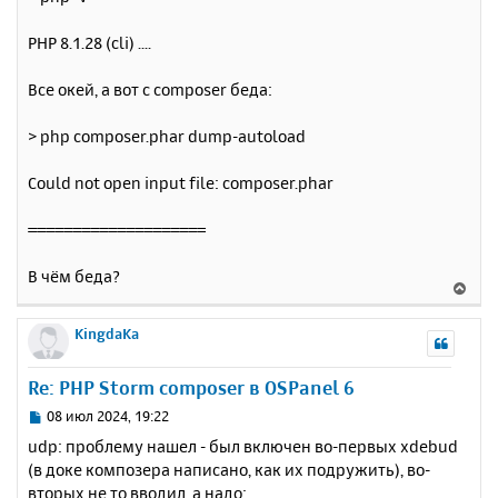
PHP 8.1.28 (cli) ....
Все окей, а вот с composer беда:
> php composer.phar dump-autoload
Could not open input file: composer.phar
====================
В чём беда?
В
е
р
KingdaKa
н
у
Re: PHP Storm composer в OSPanel 6
т
ь
С
08 июл 2024, 19:22
с
о
udp: проблему нашел - был включен во-первых xdebud
о
я
(в доке композера написано, как их подружить), во-
б
к
вторых не то вводил, а надо:
щ
н