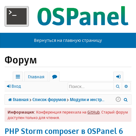
Вернуться на главную страницу
Форум
Главная
Поиск
Ра
с
о
х
Вход
ы
р
о
П
Главная
Список форумов
Модули и инструменты
л
у
д
о
Информация:
Конференция переехала на
GitHub
. Старый форум
к
м
и
доступен только для чтения.
и
ы
с
PHP Storm composer в OSPanel 6
к