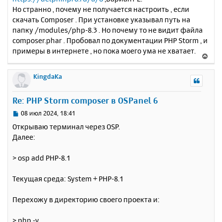
Но странно , почему не получается настроить , если
скачать Composer . При установке указывал путь на
папку /modules/php-8.3 . Но пoчему то не видит файла
composer.phar . Пробовал по документации PHP Storm , и
примеры в интернете , но пока моего ума не хватает.
В
е
р
KingdaKa
н
у
Re: PHP Storm composer в OSPanel 6
т
ь
С
08 июл 2024, 18:41
с
о
Открываю терминал через OSP.
о
я
Далее:
б
к
щ
н
е
> osp add PHP-8.1
а
н
ч
и
а
Текущая среда: System + PHP-8.1
е
л
у
Перехожу в директорию своего проекта и:
> php -v