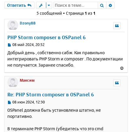
Поиск
Расшире
Ответить
5 сообщений • Страница
1
из
1
DzonyBB
PHP Storm composer в OSPanel 6
С
08 май 2024, 20:52
о
Добрый день , собственно сабж. Как правильно
о
интегрировать PHP Storm и composer . По документации
б
не получается. Заранее спасибо.
щ
В
е
е
н
р
Максим
и
н
е
у
Re: PHP Storm composer в OSPanel 6
т
ь
С
08 июн 2024, 12:30
с
о
OSPanel должна быть установлена штатно, не
о
я
портативно.
б
к
щ
н
е
В терминале PHP Storm (убедитесь что это cmd
а