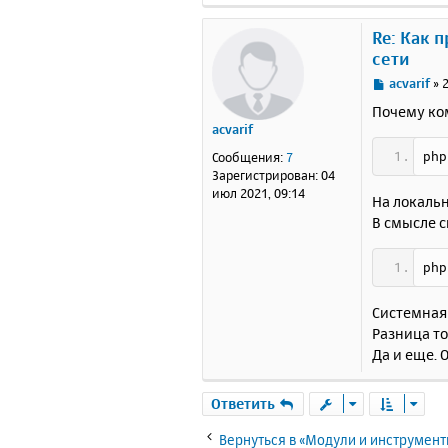
Re: Как 
сети
С
acvarif
»
о
Почему ко
о
acvarif
б
щ
php
Сообщения:
7
е
Зарегистрирован:
04
н
июл 2021, 09:14
На локальн
и
В смысле c
е
php
Системная 
Разница то
Да и еще. 
Ответить
Вернуться в «Модули и инструмен