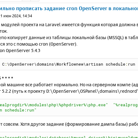
ильно прописать задание cron OpenServer в локально
21 июн 2024, 14:34
з модулей проекта на Laravel имеется функция которая должна
ток.
по копирует данные из таблицы локальной базы (MSSQL) в табли
я это с помощью cron (OpenServer).
on OpenServer 5.4.3
 C
:
\OpenServer\domains\Workflownew\artisan schedule
:
run
* * * *
ой машине все работает нормально. Но на серверном компе (адре
 5.2.2 (путь к проекту D:\OpenServer\OSPanel\domains\rednord
ealprogdir%\modules\php\%phpdriver%\php.exe"
"%realprog
n schedule:run"
т совсем. Хотя другое задание (формирование дампа базы) раб
ealprogdir%\modules\database\%mysql_driver%\bin\mysqldum