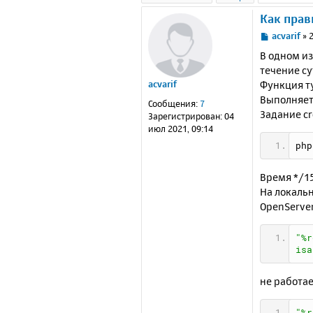
Как прав
С
acvarif
»
о
В одном и
о
течение су
б
Функция ту
acvarif
щ
е
Выполняетс
Сообщения:
7
н
Задание cr
Зарегистрирован:
04
и
июл 2021, 09:14
е
php
Время */15 
На локальн
OpenServer
"%r
isa
не работае
"%r