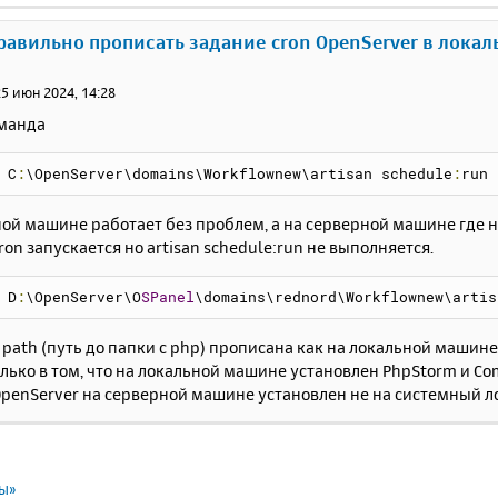
правильно прописать задание cron OpenServer в лока
25 июн 2024, 14:28
манда
 C
:
\OpenServer\domains\Workflownew\artisan schedule
:
run
ой машине работает без проблем, а на серверной машине где н
ron запускается но artisan schedule:run не выполняется.
 D
:
\OpenServer\O
SPanel
\domains\rednord\Workflownew\artis
path (путь до папки с php) прописана как на локальной машине 
лько в том, что на локальной машине установлен PhpStorm и Co
OpenServer на серверной машине установлен не на системный л
ты»