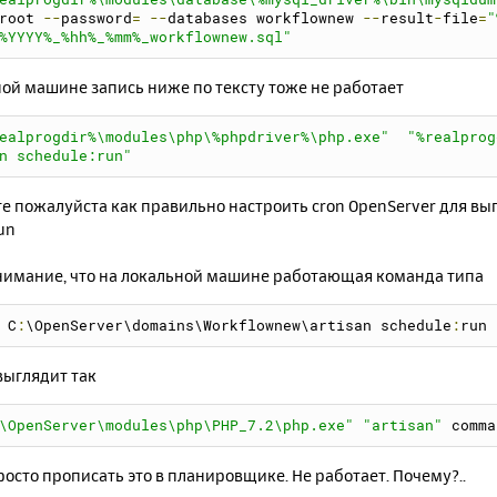
root 
--
password
=
--
databases workflownew 
--
result
-
file
=
"
%YYYY%_%hh%_%mm%_workflownew.sql"
ой машине запись ниже по тексту тоже не работает
ealprogdir%\modules\php\%phpdriver%\php.exe"
"%realprog
n schedule:run"
е пожалуйста как правильно настроить cron OpenServer для вы
un
нимание, что на локальной машине работающая команда типа
 C
:
\OpenServer\domains\Workflownew\artisan schedule
:
run
выглядит так
\OpenServer\modules\php\PHP_7.2\php.exe"
"artisan"
 comma
осто прописать это в планировщике. Не работает. Почему?..