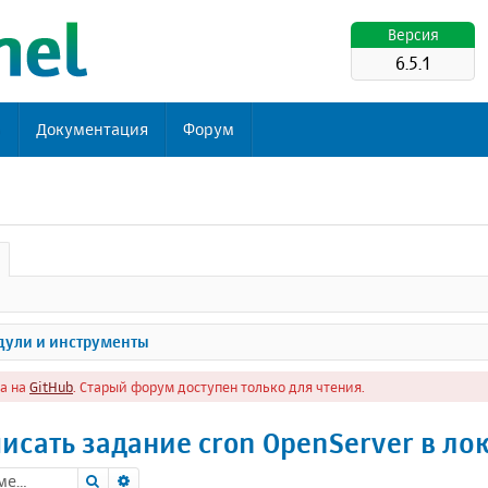
Версия
6.5.1
ь
Документация
Форум
ули и инструменты
а на
GitHub
. Старый форум доступен только для чтения.
исать задание cron OpenServer в ло
Поиск
Расширенный поиск