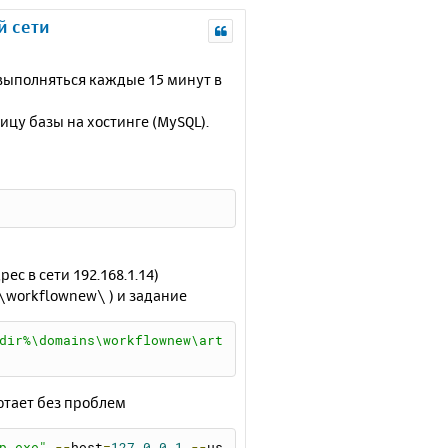
й сети
 выполняться каждые 15 минут в
цу базы на хостинге (MySQL).
с в сети 192.168.1.14)
\workflownew\ ) и задание
dir%\domains\workflownew\art
отает без проблем
p.exe"
--
host
=
127.0
.
0.1
--
us