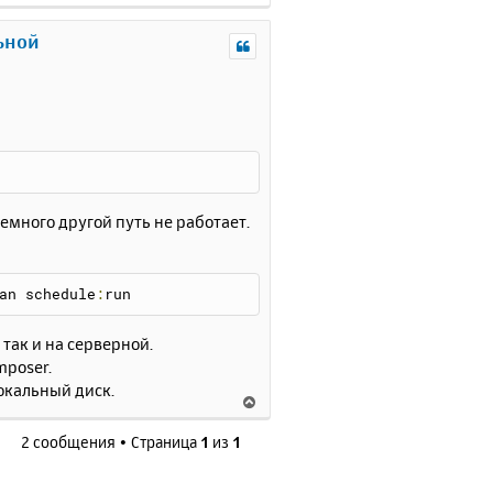
е
р
льной
н
у
т
ь
с
я
к
н
а
емного другой путь не работает.
ч
а
л
an schedule
:
run
у
так и на серверной.
mposer.
окальный диск.
В
е
2 сообщения • Страница
1
из
1
р
н
у