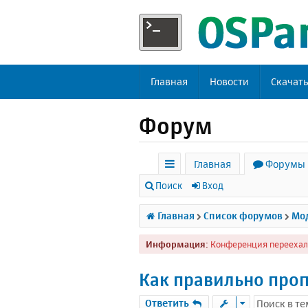
Главная
Новости
Скачат
Форум
Главная
Форумы
с
Поиск
Вход
ы
Главная
Список форумов
Мод
л
Информация:
Конференция переехал
к
и
Как правильно проп
Ответить