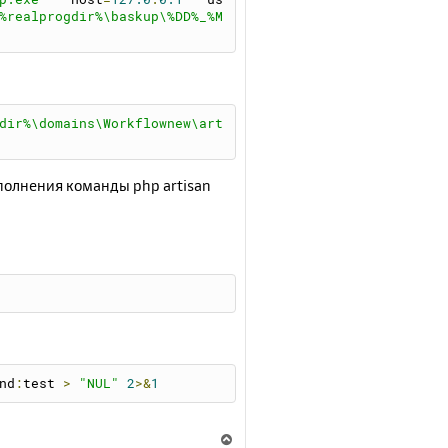
%realprogdir%\baskup\%DD%_%M
dir%\domains\Workflownew\art
полнения команды php artisan
nd
:
test 
>
"NUL"
2
>&
1
В