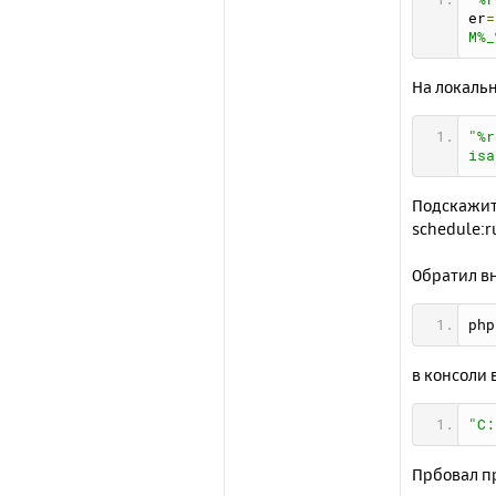
er
=
M%_
На локальн
"%r
isa
Подскажит
schedule:r
Обратил в
php
в консоли 
"C:
Прбовал пр