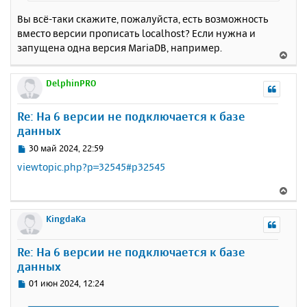
н
а
и
Вы всё-таки скажите, пожалуйста, есть возможность
л
е
у
вместо версии прописать localhost? Если нужна и
запущена одна версия MariaDB, например.
В
е
р
DelphinPRO
н
у
Re: На 6 версии не подключается к базе
т
данных
ь
с
С
30 май 2024, 22:59
я
о
viewtopic.php?p=32545#p32545
к
о
н
б
В
щ
а
е
е
ч
р
KingdaKa
н
а
н
и
л
у
е
у
Re: На 6 версии не подключается к базе
т
данных
ь
с
С
01 июн 2024, 12:24
я
о
к