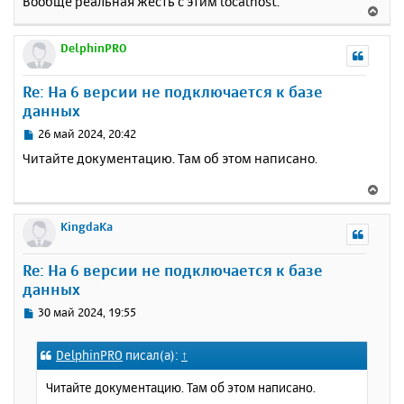
Вообще реальная жесть с этим localhost.
В
е
р
DelphinPRO
н
у
Re: На 6 версии не подключается к базе
т
данных
ь
с
С
26 май 2024, 20:42
я
о
Читайте документацию. Там об этом написано.
к
о
н
б
В
щ
а
е
е
ч
р
KingdaKa
н
а
н
и
л
у
е
у
Re: На 6 версии не подключается к базе
т
данных
ь
с
С
30 май 2024, 19:55
я
о
к
о
DelphinPRO
писал(а):
↑
н
б
щ
а
Читайте документацию. Там об этом написано.
е
ч