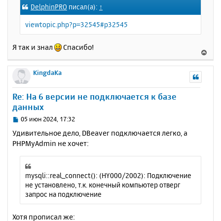
о
DelphinPRO
писал(а):
↑
н
б
щ
а
viewtopic.php?p=32545#p32545
е
ч
н
а
и
Я так и знал
Спасибо!
л
В
е
у
е
р
KingdaKa
н
у
Re: На 6 версии не подключается к базе
т
данных
ь
с
С
05 июн 2024, 17:32
я
о
Удивительное дело, DBeaver подключается легко, а
к
о
PHPMyAdmin не хочет:
н
б
щ
а
е
ч
н
а
mysqli::real_connect(): (HY000/2002): Подключение
и
л
не установлено, т.к. конечный компьютер отверг
е
у
запрос на подключение
Хотя прописал же: