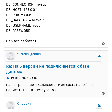
DB_CONNECTION=mysql
DB_HOST=127.0.0.1
DB_PORT=3306
DB_DATABASE=laravel1
DB_USERNAME=root
DB_PASSWORD=
на 5 все работает
В
е
р
nucleus_genius
н
у
Re: На 6 версии не подключается к базе
т
данных
ь
с
С
19 май 2024, 23:02
я
о
нашел решение, оказывается имя хоста надо было
к
о
написать DB_HOST=mysql-8.2
н
б
В
щ
а
е
е
ч
р
KingdaKa
н
а
н
и
л
у