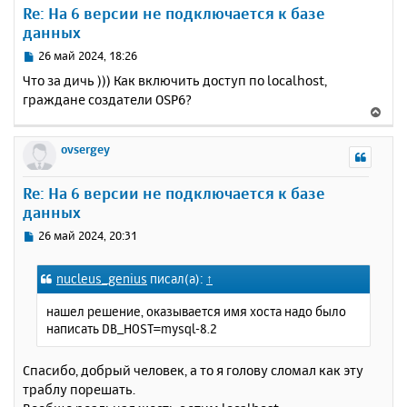
е
у
Re: На 6 версии не подключается к базе
т
данных
ь
с
С
26 май 2024, 18:26
я
о
Что за дичь ))) Как включить доступ по localhost,
к
о
граждане создатели OSP6?
н
б
В
щ
а
е
е
ч
р
ovsergey
н
а
н
и
л
у
е
у
Re: На 6 версии не подключается к базе
т
данных
ь
с
С
26 май 2024, 20:31
я
о
к
о
nucleus_genius
писал(а):
↑
н
б
щ
а
нашел решение, оказывается имя хоста надо было
е
ч
написать DB_HOST=mysql-8.2
н
а
и
л
е
Спасибо, добрый человек, а то я голову сломал как эту
у
траблу порешать.