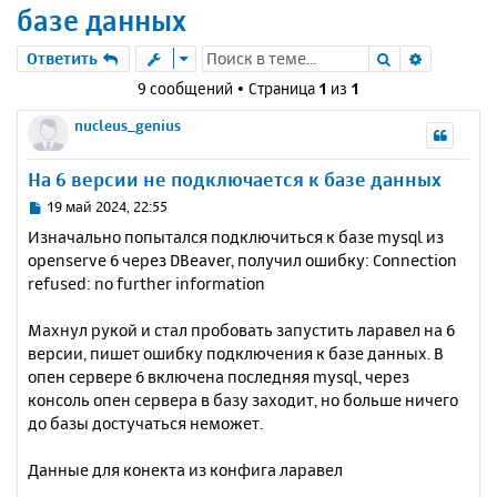
базе данных
Поиск
Расшире
Ответить
9 сообщений • Страница
1
из
1
nucleus_genius
На 6 версии не подключается к базе данных
С
19 май 2024, 22:55
о
Изначально попытался подключиться к базе mysql из
о
openserve 6 через DBeaver, получил ошибку: Connection
б
refused: no further information
щ
е
н
Махнул рукой и стал пробовать запустить ларавел на 6
и
версии, пишет ошибку подключения к базе данных. В
е
опен сервере 6 включена последняя mysql, через
консоль опен сервера в базу заходит, но больше ничего
до базы достучаться неможет.
Данные для конекта из конфига ларавел