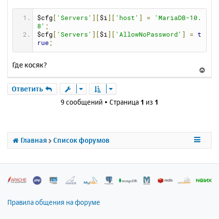
$cfg
[
'Servers'
][
$i
][
'host'
]
=
'MariaDB-10.
8'
;
$cfg
[
'Servers'
][
$i
][
'AllowNoPassword'
]
=
t
rue
;
Где косяк?
В
е
р
Ответить
н
9 сообщений • Страница
1
из
1
у
т
ь
с
Главная
Список форумов
я
к
н
а
ч
а
л
Правила общения на форуме
у