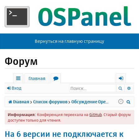
Вернуться на главную страницу
Форум
Главная
Поиск
Ра
с
о
х
Вход
ы
р
о
П
Главная
Список форумов
Обсуждение Open Server
л
у
д
о
Информация:
Конференция переехала на
GitHub
. Старый форум
к
м
и
доступен только для чтения.
и
ы
с
На 6 версии не подключается к
к