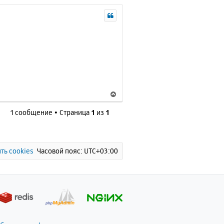
В
е
1 сообщение • Страница
1
из
1
р
н
у
т
ь
ть cookies
Часовой пояс:
UTC+03:00
с
я
к
н
а
ч
а