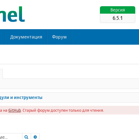
Версия
6.5.1
ь
Документация
Форум
ули и инструменты
а на
GitHub
. Старый форум доступен только для чтения.
Поиск
Расширенный поиск