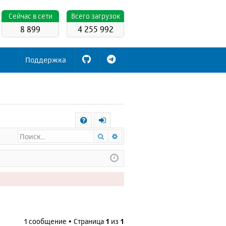
Cейчас в сети
Всего загрузок
8 899
4 255 992
Поддержка
С
Поиск
Расширенный поиск
FA
х
Q
о
д
1 сообщение • Страница
1
из
1