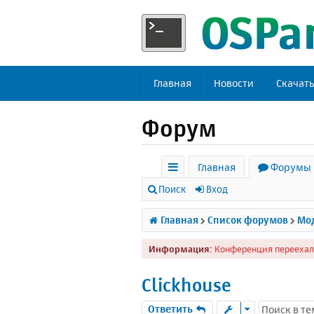
Главная
Новости
Скачат
Форум
Главная
Форумы
с
Поиск
Вход
ы
Главная
Список форумов
Мод
л
Информация:
Конференция переехал
к
и
Clickhouse
Ответить