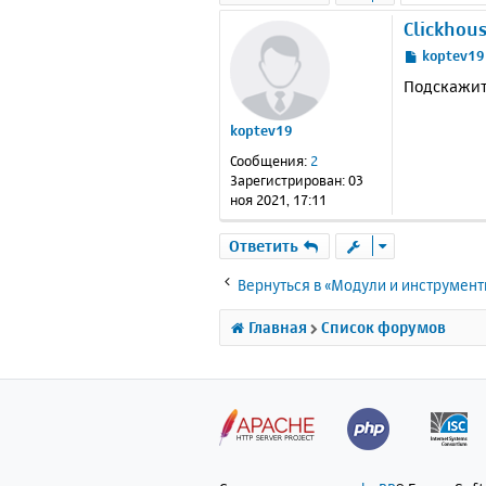
Clickhou
С
koptev19
о
Подскажите
о
б
koptev19
щ
е
Сообщения:
2
н
Зарегистрирован:
03
и
ноя 2021, 17:11
е
Ответить
Вернуться в «Модули и инструмен
Главная
Список форумов