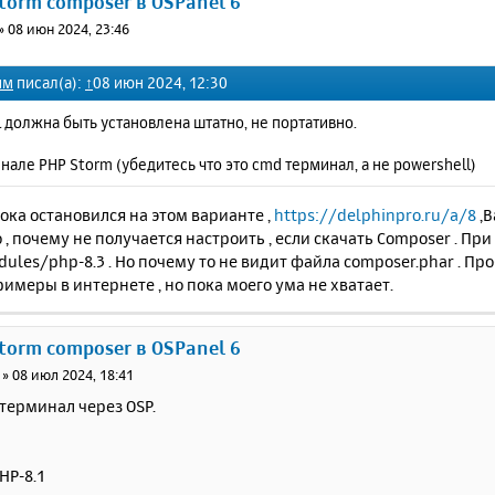
Storm composer в OSPanel 6
»
08 июн 2024, 23:46
им
писал(а):
↑
08 июн 2024, 12:30
 должна быть установлена штатно, не портативно.
нале PHP Storm (убедитесь что это cmd терминал, а не powershell)
пока остановился на этом варианте ,
https://delphinpro.ru/a/8
,В
 , почему не получается настроить , если скачать Composer . Пр
ules/php-8.3 . Но пoчему то не видит файла composer.phar . П
примеры в интернете , но пока моего ума не хватает.
Storm composer в OSPanel 6
»
08 июл 2024, 18:41
терминал через OSP.
HP-8.1