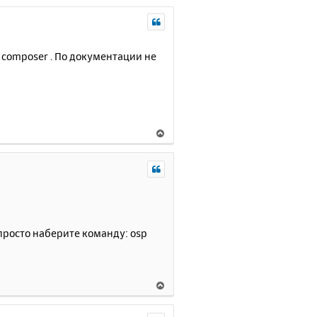
 composer . По документации не
В
е
р
н
у
т
ь
с
 просто наберите команду: osp
я
к
н
а
В
ч
е
а
р