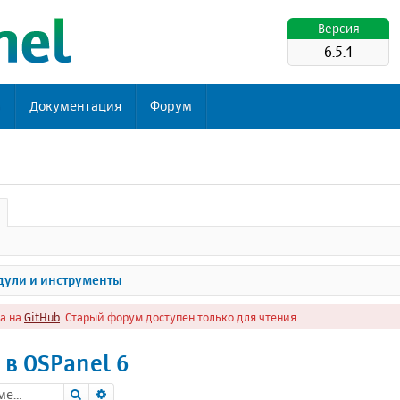
Версия
6.5.1
ь
Документация
Форум
ули и инструменты
а на
GitHub
. Старый форум доступен только для чтения.
 в OSPanel 6
Поиск
Расширенный поиск