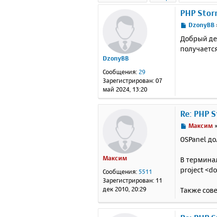
PHP Stor
С
DzonyBB
о
Добрый ден
о
получается
б
DzonyBB
щ
е
Сообщения:
29
н
Зарегистрирован:
07
и
май 2024, 13:20
е
Re: PHP 
С
Максим
о
OSPanel до
о
б
Максим
В терминал
щ
е
project <d
Сообщения:
5511
н
Зарегистрирован:
11
и
дек 2010, 20:29
Также сов
е