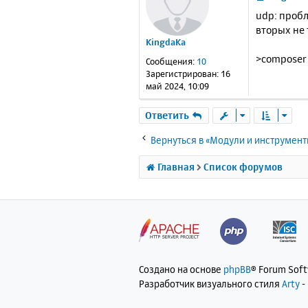
о
udp: пробл
о
вторых не 
б
KingdaKa
щ
е
>composer
Сообщения:
10
н
Зарегистрирован:
16
и
май 2024, 10:09
е
Ответить
Вернуться в «Модули и инструмен
Главная
Список форумов
Создано на основе
phpBB
® Forum Sof
Разработчик визуального стиля
Arty
-