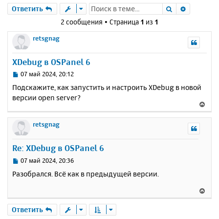
Поиск
Расшире
Ответить
2 сообщения • Страница
1
из
1
retsgnag
XDebug в OSPanel 6
С
07 май 2024, 20:12
о
Подскажите, как запустить и настроить XDebug в новой
о
версии open server?
б
В
щ
е
е
р
retsgnag
н
н
и
у
е
Re: XDebug в OSPanel 6
т
ь
С
07 май 2024, 20:36
с
о
Разобрался. Всё как в предыдущей версии.
о
я
б
к
В
щ
н
е
е
а
р
Ответить
н
ч
н