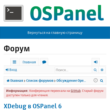
Вернуться на главную страницу
Форум
Главная
Поиск
Ра
с
о
х
Вход
ы
р
о
П
Главная
Список форумов
Обсуждение Open Server
л
у
д
о
Информация:
Конференция переехала на
GitHub
. Старый форум
к
м
и
доступен только для чтения.
и
ы
с
XDebug в OSPanel 6
к