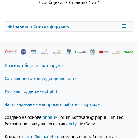
и
2 сообщения • Страница
1
из
1
а
у
е
л
т
у
ь
с
Главная
Список форумов
я
к
н
а
ч
а
л
Правила общения на форуме
у
Соглашение о конфиденциальности
Русская поддержка phpBB
Часто задаваемые вопросы о работе с форумом
Создано на основе
phpBB
® Forum Software © phpBB Limited
Разработчик визуального стиля
Arty
- MrGaby
Контакты:
info@ospanel.io
, предоставляем бесплатную