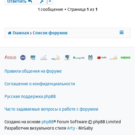
р
Ответить
н
1 сообщение • Страница
1
из
1
у
т
ь
с
Главная
Список форумов
я
к
н
а
ч
а
л
Правила общения на форуме
у
Соглашение о конфиденциальности
Русская поддержка phpBB
Часто задаваемые вопросы о работе с форумом
Создано на основе
phpBB
® Forum Software © phpBB Limited
Разработчик визуального стиля
Arty
- MrGaby