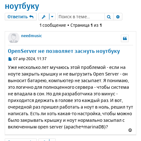
ноутбуку
Поиск
Расшире
Ответить
1 сообщение • Страница
1
из
1
needmusic
OpenServer не позволяет заснуть ноутбуку
С
07 апр 2024, 11:37
о
Уже несколько лет мучаюсь этой проблемой - если на
о
ноуте закрыть крышку и не выгрузить Open Server - он
б
выносит батарею, компьютер не засыпает. Я понимаю,
щ
е
это логично для полноценного сервера - чтобы система
н
не впадала в сон. Но для разработчика это минус -
и
приходится держать в голове это каждый раз. И вот,
е
очередной раз пришел работать а ноут в ноль, решил тут
написать. Есть ли хоть какая-то настройка, чтобы можно
было закрывать крышку и ноут нормально засыпал с
включенным open server (apache+marinaDB)?
В
е