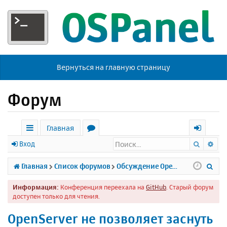
Вернуться на главную страницу
Форум
Главная
Поиск
Ра
с
о
х
Вход
ы
р
о
П
Главная
Список форумов
Обсуждение Open Server
л
у
д
о
Информация:
Конференция переехала на
GitHub
. Старый форум
к
м
и
доступен только для чтения.
и
ы
с
OpenServer не позволяет заснуть
к