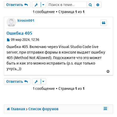
Поиск
Расшире
Ответить
1 сообщение • Страница
1
из
1
kirosin001
Ошибка 405
С
09 мар 2024, 12:36
о
Ошибка 405. Включаю через Visual Studio Code live
о
server, при отправке формы в консоле выдает ошибку
б
405 (Method Not Allowed). Подскажите что это может
щ
е
быть и как это можно исправить (p.s. еще только
н
учусь_))
В
и
е
е
р
Ответить
н
1 сообщение • Страница
1
из
1
у
т
ь
с
Главная
Список форумов
я
к