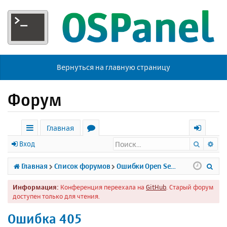
Вернуться на главную страницу
Форум
Главная
Поиск
Ра
с
о
х
Вход
ы
р
о
П
Главная
Список форумов
Ошибки Open Server
л
у
д
о
Информация:
Конференция переехала на
GitHub
. Старый форум
к
м
и
доступен только для чтения.
и
ы
с
Ошибка 405
к