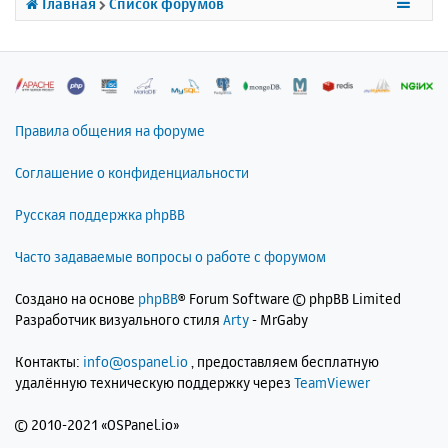
Главная
Список форумов
я
к
н
а
ч
а
л
Правила общения на форуме
у
Соглашение о конфиденциальности
Русская поддержка phpBB
Часто задаваемые вопросы о работе с форумом
Создано на основе
phpBB
® Forum Software © phpBB Limited
Разработчик визуального стиля
Arty
- MrGaby
Контакты:
info@ospanel.io
, предоставляем бесплатную
удалённую техническую поддержку через
TeamViewer
©
2010-2021 «OSPanel.io»