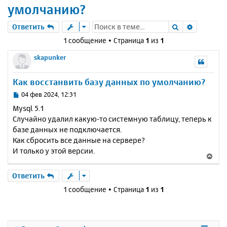
умолчанию?
Поиск
Расшире
Ответить
1 сообщение • Страница
1
из
1
skapunker
Как восстанвить базу данных по умолчанию?
С
04 фев 2024, 12:31
о
Mysql 5.1
о
Случайно удалил какую-то системную таблицу, теперь к
б
базе данных не подключается.
щ
е
Как сбросить все данные на сервере?
н
И только у этой версии.
В
и
е
е
р
Ответить
н
1 сообщение • Страница
1
из
1
у
т
ь
с