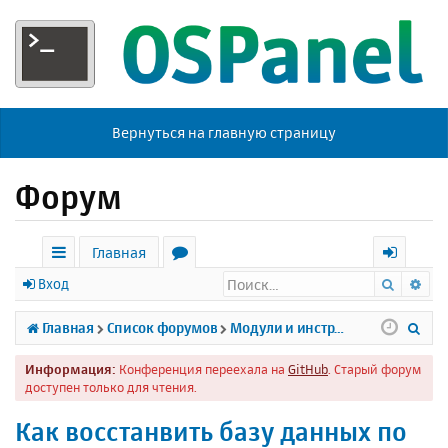
Вернуться на главную страницу
Форум
Главная
Поиск
Ра
с
о
х
Вход
ы
р
о
П
Главная
Список форумов
Модули и инструменты
л
у
д
о
Информация:
Конференция переехала на
GitHub
. Старый форум
к
м
и
доступен только для чтения.
и
ы
с
Как восстанвить базу данных по
к