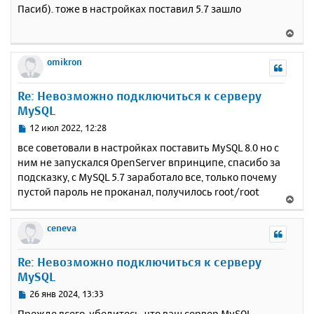
о
Пасиб). тоже в настройках поставил 5.7 зашло
к
о
н
б
В
щ
а
е
е
ч
р
omikron
н
а
н
и
л
у
е
у
Re: Невозможно подключиться к серверу
т
MySQL
ь
с
С
12 июл 2022, 12:28
я
о
все советовали в настройках поставить MySQL 8.0 но с
к
о
ним не запускался OpenServer впринципе, спасибо за
н
б
подсказку, с MySQL 5.7 заработало все, только почему
щ
а
е
пустой пароль не проканал, получилось root/root
ч
В
н
а
е
и
л
р
ceneva
е
у
н
у
Re: Невозможно подключиться к серверу
т
MySQL
ь
с
С
26 янв 2024, 13:33
я
о
Прежде всего, убедитесь, что ваш сервер MySQL