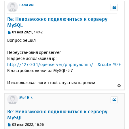
р
BamCoN
н
у
Re: Невозможно подключиться к серверу
т
MySQL
ь
с
С
01 ноя 2021, 14:42
я
о
Вопрос решил
к
о
н
б
Переустановил openserver
щ
а
е
В адресе использовал ip:
ч
н
а
http://127.0.0.1/openserver/phpmyadmin/ ... &route=%2F
и
л
В настройках включил MySQL-5.7
е
у
И использовал логин root с пустым паролем
В
е
р
Me4Hik
н
у
Re: Невозможно подключиться к серверу
т
MySQL
ь
с
С
05 июн 2022, 16:36
я