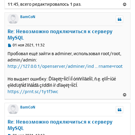
11:45, всего редактировалось 1 раз.
В
е
р
BamCoN
н
у
Re: Невозможно подключиться к серверу
т
MySQL
ь
с
С
01 ноя 2021, 11:32
я
о
Пробовал ещё зайти в adminer, использовал root/root,
к
о
admin/admin:
н
б
http://127.0.0.1/openserver/adminer/ind ... rname=root
щ
а
е
ч
н
а
Но выдает ошибку: Ďîäęëţ÷ĺíčĺ íĺ óńňŕíîâëĺíî, ň.ę. ęîíĺ÷íűé
и
л
ęîěďüţňĺđ îňâĺđă çŕďđîń íŕ ďîäęëţ÷ĺíčĺ.
е
у
https://prnt.sc/1y1f5wc
В
е
р
BamCoN
н
у
Re: Невозможно подключиться к серверу
т
MySQL
ь
с