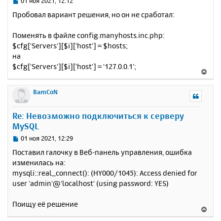
С
01 ноя 2021, 12:12
я
о
Пробовал вариант решения, но он не сработал:
к
о
н
б
Поменять в файле config.manyhosts.inc.php:
щ
а
е
$cfg['Servers'][$i]['host'] = $hosts;
ч
н
а
на
и
л
$cfg['Servers'][$i]['host'] = '127.0.0.1';
В
е
у
е
р
BamCoN
н
у
Re: Невозможно подключиться к серверу
т
MySQL
ь
с
С
01 ноя 2021, 12:29
я
о
Поставил галочку в Веб-панель управления, ошибка
к
о
изменилась на:
н
б
mysqli::real_connect(): (HY000/1045): Access denied for
щ
а
е
user 'admin'@'localhost' (using password: YES)
ч
н
а
и
л
Поищу её решение
В
е
у
е