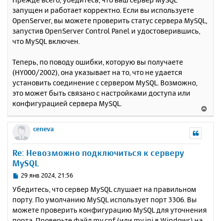
к
о
запущен и работает корректно. Если вы используете
н
б
OpenServer, вы можете проверить статус сервера MySQL,
щ
а
е
запустив OpenServer Control Panel и удостоверившись,
ч
н
а
что MySQL включен.
и
л
е
у
Теперь, по поводу ошибки, которую вы получаете
(HY000/2002), она указывает на то, что не удается
установить соединение с сервером MySQL. Возможно,
это может быть связано с настройками доступа или
конфигурацией сервера MySQL.
В
е
р
ceneva
н
у
Re: Невозможно подключиться к серверу
т
MySQL
ь
с
С
29 янв 2024, 21:56
я
о
Убедитесь, что сервер MySQL слушает на правильном
к
о
порту. По умолчанию MySQL использует порт 3306. Вы
н
б
можете проверить конфигурацию MySQL для уточнения
щ
а
е
порта. Проверьте файл my.cnf (или my.ini в Windows) на
ч