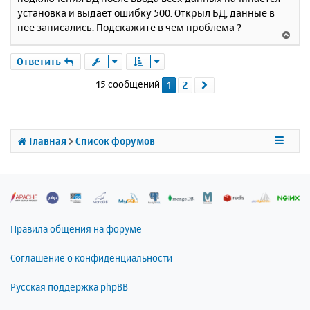
н
б
установка и выдает ошибку 500. Открыл БД, данные в
щ
а
е
нее записались. Подскажите в чем проблема ?
ч
В
н
а
е
и
л
р
Ответить
е
у
н
15 сообщений
1
2
След.
у
т
ь
с
я
Главная
Список форумов
к
н
а
ч
а
л
Правила общения на форуме
у
Соглашение о конфиденциальности
Русская поддержка phpBB