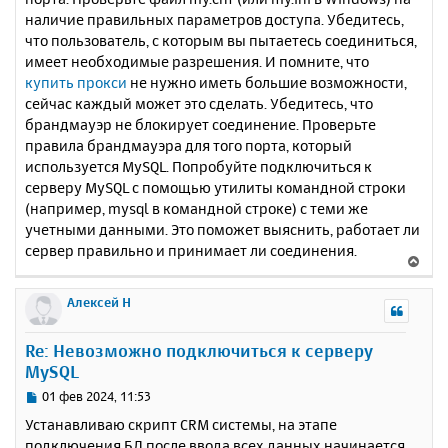
н
а
наличие правильных параметров доступа. Убедитесь,
и
л
что пользователь, с которым вы пытаетесь соединиться,
е
у
имеет необходимые разрешения. И помните, что
купить прокси
не нужно иметь большие возможности,
сейчас каждый может это сделать. Убедитесь, что
брандмауэр не блокирует соединение. Проверьте
правила брандмауэра для того порта, который
используется MySQL. Попробуйте подключиться к
серверу MySQL с помощью утилиты командной строки
(например, mysql в командной строке) с теми же
учетными данными. Это поможет выяснить, работает ли
сервер правильно и принимает ли соединения.
В
е
р
Алексей Н
н
у
Re: Невозможно подключиться к серверу
т
MySQL
ь
с
С
01 фев 2024, 11:53
я
о
Устанавливаю скрипт CRM системы, на этапе
к
о
подключения БД после ввода всех данных начинается