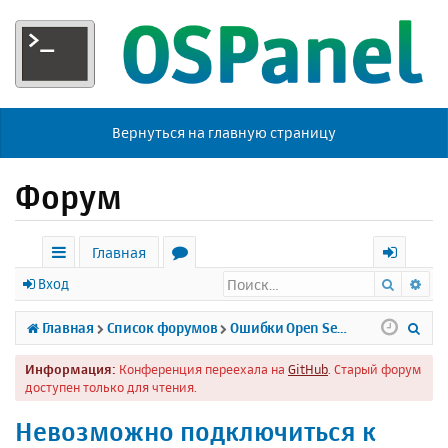
Вернуться на главную страницу
Форум
Главная
Поиск
Ра
с
о
х
Вход
ы
р
о
П
Главная
Список форумов
Ошибки Open Server
л
у
д
о
Информация:
Конференция переехала на
GitHub
. Старый форум
к
м
и
доступен только для чтения.
и
ы
с
Невозможно подключиться к
к