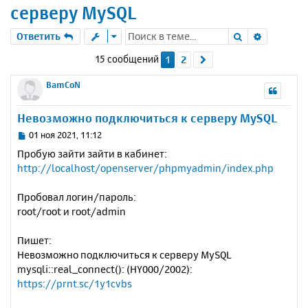
серверу MySQL
Поиск
Расшире
Ответить
15 сообщений
1
2
След.
BamCoN
Невозможно подключиться к серверу MySQL
С
01 ноя 2021, 11:12
о
Пробую зайти зайти в кабинет:
о
http://localhost/openserver/phpmyadmin/index.php
б
щ
е
Пробовал логин/пароль:
н
root/root и root/admin
и
е
Пишет:
Невозможно подключиться к серверу MySQL
mysqli::real_connect(): (HY000/2002):
https://prnt.sc/1y1cvbs