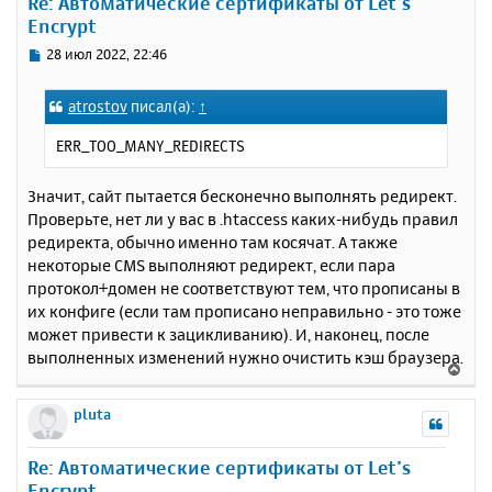
Re: Автоматические сертификаты от Let’s
т
Encrypt
ь
с
С
28 июл 2022, 22:46
я
о
к
о
atrostov
писал(а):
↑
н
б
щ
а
ERR_TOO_MANY_REDIRECTS
е
ч
н
а
и
Значит, сайт пытается бесконечно выполнять редирект.
л
е
у
Проверьте, нет ли у вас в .htaccess каких-нибудь правил
редиректа, обычно именно там косячат. А также
некоторые CMS выполняют редирект, если пара
протокол+домен не соответствуют тем, что прописаны в
их конфиге (если там прописано неправильно - это тоже
может привести к зацикливанию). И, наконец, после
выполненных изменений нужно очистить кэш браузера.
В
е
р
pluta
н
у
Re: Автоматические сертификаты от Let’s
т
Encrypt