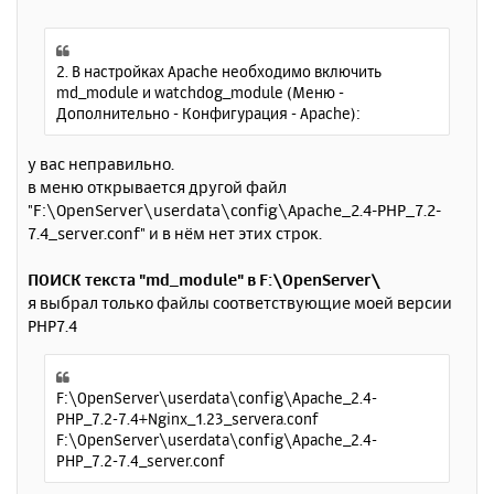
я
о
к
о
н
б
щ
2. В настройках Apache необходимо включить
а
е
md_module и watchdog_module (Меню -
ч
н
Дополнительно - Конфигурация - Apache):
а
и
л
е
у
у вас неправильно.
в меню открывается другой файл
"F:\OpenServer\userdata\config\Apache_2.4-PHP_7.2-
7.4_server.conf" и в нём нет этих строк.
ПОИСК текста "md_module" в F:\OpenServer\
я выбрал только файлы соответствующие моей версии
PHP7.4
F:\OpenServer\userdata\config\Apache_2.4-
PHP_7.2-7.4+Nginx_1.23_servera.conf
F:\OpenServer\userdata\config\Apache_2.4-
PHP_7.2-7.4_server.conf