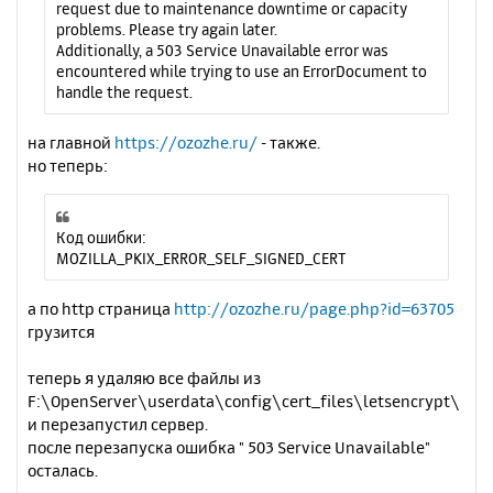
request due to maintenance downtime or capacity
problems. Please try again later.
Additionally, a 503 Service Unavailable error was
encountered while trying to use an ErrorDocument to
handle the request.
на главной
https://ozozhe.ru/
- также.
но теперь:
Код ошибки:
MOZILLA_PKIX_ERROR_SELF_SIGNED_CERT
а по http страница
http://ozozhe.ru/page.php?id=63705
грузится
теперь я удаляю все файлы из
F:\OpenServer\userdata\config\cert_files\letsencrypt\
и перезапустил сервер.
после перезапуска ошибка " 503 Service Unavailable"
осталась.