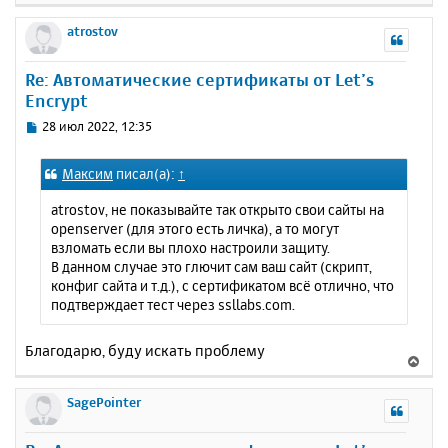
е
р
atrostov
н
у
Re: Автоматические сертификаты от Let’s
т
Encrypt
ь
с
С
28 июл 2022, 12:35
я
о
к
о
Максим
писал(а):
↑
н
б
щ
а
atrostov, не показывайте так открыто свои сайты на
е
ч
openserver (для этого есть личка), а то могут
н
а
взломать если вы плохо настроили защиту.
и
л
В данном случае это глючит сам ваш сайт (скрипт,
е
у
конфиг сайта и т.д.), с сертификатом всё отлично, что
подтверждает тест через ssllabs.com.
Благодарю, буду искать проблему
В
е
р
SagePointer
н
у