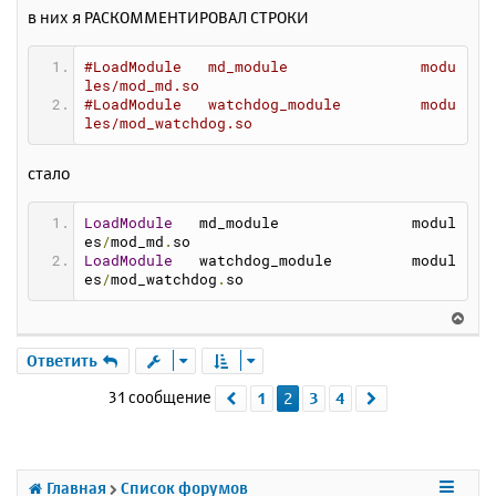
в них я РАСКОММЕНТИРОВАЛ СТРОКИ
#LoadModule   md_module               modu
les/mod_md.so
#LoadModule   watchdog_module         modu
les/mod_watchdog.so
стало
LoadModule
   md_module               modul
es
/
mod_md
.
so
LoadModule
   watchdog_module         modul
es
/
mod_watchdog
.
so
В
е
р
Ответить
н
31 сообщение
1
2
3
4
Пред.
След.
у
т
ь
с
я
Главная
Список форумов