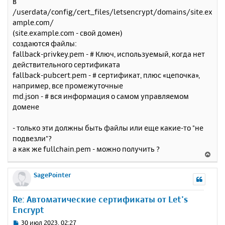
в
к
о
/userdata/config/cert_files/letsencrypt/domains/site.ex
н
б
ample.com/
щ
а
е
(site.example.com - свой домен)
ч
н
а
создаются файлы:
и
л
fallback-privkey.pem - # Ключ, используемый, когда нет
е
у
действительного сертификата
fallback-pubcert.pem - # сертификат, плюс «цепочка»,
например, все промежуточные
md.json - # вся информация о самом управляемом
домене
- только эти должны быть файлы или еще какие-то "не
подвезли"?
а как же fullchain.pem - можно получить ?
В
е
р
SagePointer
н
у
Re: Автоматические сертификаты от Let’s
т
Encrypt
ь
с
С
30 июл 2023, 02:27