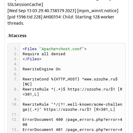
SSLSessionCache]
[Wed Sep 13 03:29:40.758579 2023] [mpm_winnt:notice]
[pid 1596:tid 228] AH00354: Child: Starting 128 worker
threads.
.htaccess
<Files
"Apache*vhost.conf"
>
Require all denied
</Files>
RewriteEngine On
RewriteCond %{HTTP_HOST} ^
www.ozozhe.ru
$ 
[NC]
RewriteRule ^(.*)$ 
https://ozozhe.ru/$1
 [R
=301,L]
RewriteRule "^/(?!.well-known/acme-challen
ge)(.*)" 
https://ozozhe.ru/$1
 [R=301,L]
ErrorDocument 400 /page_errors.php?error=4
00
ErrorDocument 401 /page_errors.php?error=4