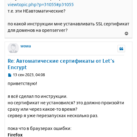
е
у
viewtopic.php?p=31055#p31055
т.е. эти НЕавтоматические?
по какой инструкции мне устанавливать SSL сертификат
для доменов на openserver?
В
е
р
wowa
н
у
Re: Автоматические сертификаты от Let’s
т
Encrypt
ь
с
С
13 сен 2023, 04:08
я
о
приветствую!
к
о
н
б
я всё сделал по инструкции.
щ
а
е
но сертификат не установился? это должно произойти
ч
н
а
сразу или через какое-то время?
и
л
сервер я уже перезапусках несколько раз.
е
у
пока что в браузерах ошибки:
Firefox