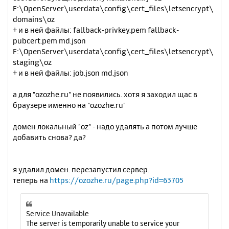
F:\OpenServer\userdata\config\cert_files\letsencrypt\
15
ErrorDocument 416 /page_errors.php?error=4
domains\oz
16
+ и в ней файлы: fallback-privkey.pem fallback-
ErrorDocument 417 /page_errors.php?error=4
pubcert.pem md.json
17
F:\OpenServer\userdata\config\cert_files\letsencrypt\
ErrorDocument 500 /page_errors.php?error=5
00
staging\oz
ErrorDocument 501 /page_errors.php?error=5
+ и в ней файлы: job.json md.json
01
ErrorDocument 502 /page_errors.php?error=5
а для "ozozhe.ru" не появились. хотя я заходил щас в
02
браузере именно на "ozozhe.ru"
ErrorDocument 503 /page_errors.php?error=5
03
ErrorDocument 504 /page_errors.php?error=5
домен локальный "oz" - надо удалять а потом лучше
04
добавить снова? да?
ErrorDocument 505 /page_errors.php?error=5
05
php_value display_errors 1
я удалил домен. перезапустил сервер.
php_value display_startup_errors 1
теперь на
https://ozozhe.ru/page.php?id=63705
php_value error_reporting E_ALL
Service Unavailable
The server is temporarily unable to service your