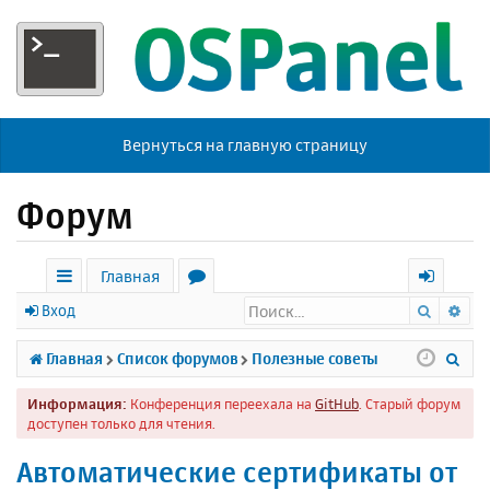
Вернуться на главную страницу
Форум
Главная
Поиск
Ра
с
о
х
Вход
ы
р
о
П
Главная
Список форумов
Полезные советы
л
у
д
о
Информация:
Конференция переехала на
GitHub
. Старый форум
к
м
и
доступен только для чтения.
и
ы
с
Автоматические сертификаты от
к