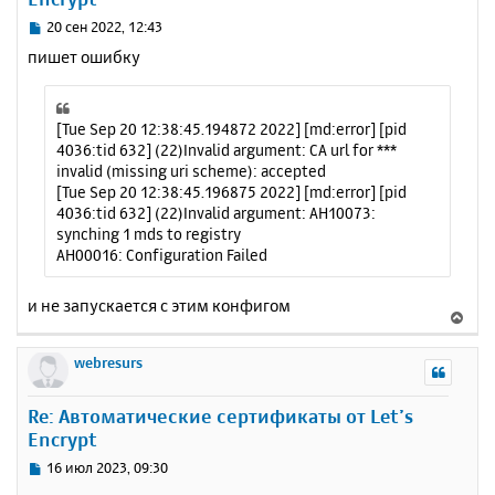
ь
с
С
20 сен 2022, 12:43
я
о
пишет ошибку
к
о
н
б
щ
а
е
ч
[Tue Sep 20 12:38:45.194872 2022] [md:error] [pid
н
а
4036:tid 632] (22)Invalid argument: CA url for ***
и
л
invalid (missing uri scheme): accepted
е
у
[Tue Sep 20 12:38:45.196875 2022] [md:error] [pid
4036:tid 632] (22)Invalid argument: AH10073:
synching 1 mds to registry
AH00016: Configuration Failed
и не запускается с этим конфигом
В
е
р
webresurs
н
у
Re: Автоматические сертификаты от Let’s
т
Encrypt
ь
с
С
16 июл 2023, 09:30
я
о