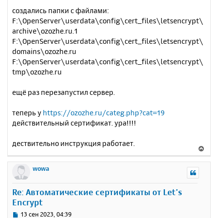
создались папки с файлами:
F:\OpenServer\userdata\config\cert_files\letsencrypt\
archive\ozozhe.ru.1
F:\OpenServer\userdata\config\cert_files\letsencrypt\
domains\ozozhe.ru
F:\OpenServer\userdata\config\cert_files\letsencrypt\
tmp\ozozhe.ru
ещё раз перезапустил сервер.
теперь у
https://ozozhe.ru/categ.php?cat=19
действительный сертификат. ура!!!!
дествительно инструкция работает.
В
е
р
wowa
н
у
Re: Автоматические сертификаты от Let’s
т
Encrypt
ь
с
С
13 сен 2023, 04:39