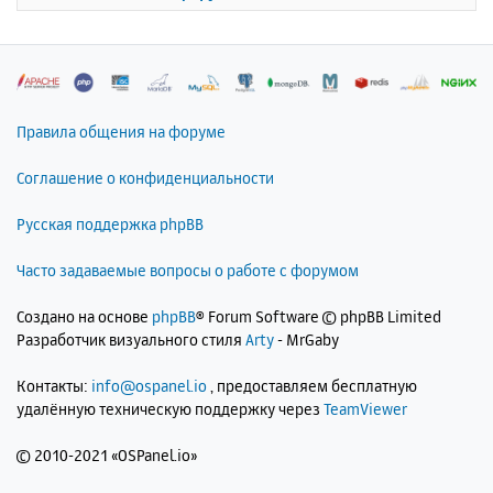
к
н
а
ч
а
л
Правила общения на форуме
у
Соглашение о конфиденциальности
Русская поддержка phpBB
Часто задаваемые вопросы о работе с форумом
Создано на основе
phpBB
® Forum Software © phpBB Limited
Разработчик визуального стиля
Arty
- MrGaby
Контакты:
info@ospanel.io
, предоставляем бесплатную
удалённую техническую поддержку через
TeamViewer
©
2010-2021 «OSPanel.io»