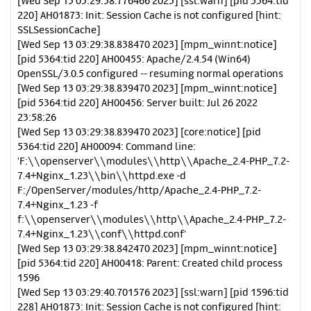
[Wed Sep 13 03:29:38.776466 2023] [ssl:warn] [pid 5364:tid
220] AH01873: Init: Session Cache is not configured [hint:
SSLSessionCache]
[Wed Sep 13 03:29:38.838470 2023] [mpm_winnt:notice]
[pid 5364:tid 220] AH00455: Apache/2.4.54 (Win64)
OpenSSL/3.0.5 configured -- resuming normal operations
[Wed Sep 13 03:29:38.839470 2023] [mpm_winnt:notice]
[pid 5364:tid 220] AH00456: Server built: Jul 26 2022
23:58:26
[Wed Sep 13 03:29:38.839470 2023] [core:notice] [pid
5364:tid 220] AH00094: Command line:
'F:\\openserver\\modules\\http\\Apache_2.4-PHP_7.2-
7.4+Nginx_1.23\\bin\\httpd.exe -d
F:/OpenServer/modules/http/Apache_2.4-PHP_7.2-
7.4+Nginx_1.23 -f
f:\\openserver\\modules\\http\\Apache_2.4-PHP_7.2-
7.4+Nginx_1.23\\conf\\httpd.conf'
[Wed Sep 13 03:29:38.842470 2023] [mpm_winnt:notice]
[pid 5364:tid 220] AH00418: Parent: Created child process
1596
[Wed Sep 13 03:29:40.701576 2023] [ssl:warn] [pid 1596:tid
228] AH01873: Init: Session Cache is not configured [hint: