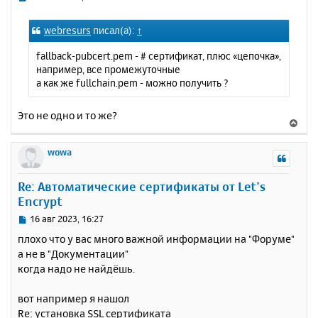
я
о
к
о
webresurs
писал(а):
↑
н
б
щ
а
fallback-pubcert.pem - # сертификат, плюс «цепочка»,
е
ч
например, все промежуточные
н
а
а как же fullchain.pem - можно получить ?
и
л
е
у
Это не одно и то же?
В
е
р
wowa
н
у
Re: Автоматические сертификаты от Let’s
т
Encrypt
ь
с
С
16 авг 2023, 16:27
я
о
плохо что у вас много важной информации на "Форуме"
к
о
а не в "Документации"
н
б
когда надо не найдёшь.
щ
а
е
ч
н
а
вот например я нашол
и
л
Re: установка SSL сертификата