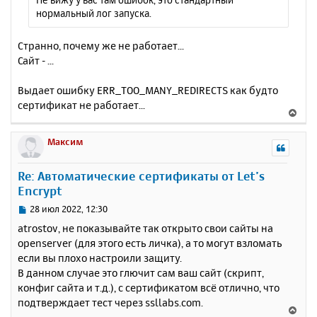
нормальный лог запуска.
Странно, почему же не работает...
Сайт - ...
Выдает ошибку ERR_TOO_MANY_REDIRECTS как будто
сертификат не работает...
В
е
р
Максим
н
у
Re: Автоматические сертификаты от Let’s
т
Encrypt
ь
с
С
28 июл 2022, 12:30
я
о
atrostov, не показывайте так открыто свои сайты на
к
о
openserver (для этого есть личка), а то могут взломать
н
б
если вы плохо настроили защиту.
щ
а
е
В данном случае это глючит сам ваш сайт (скрипт,
ч
н
а
конфиг сайта и т.д.), с сертификатом всё отлично, что
и
л
подтверждает тест через ssllabs.com.
В
е
у