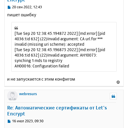
ь
с
С
20 сен 2022, 12:43
я
о
пишет ошибку
к
о
н
б
щ
а
е
ч
[Tue Sep 20 12:38:45.194872 2022] [md:error] [pid
н
а
4036:tid 632] (22)Invalid argument: CA url for ***
и
л
invalid (missing uri scheme): accepted
е
у
[Tue Sep 20 12:38:45.196875 2022] [md:error] [pid
4036:tid 632] (22)Invalid argument: AH10073:
synching 1 mds to registry
AH00016: Configuration Failed
и не запускается с этим конфигом
В
е
р
webresurs
н
у
Re: Автоматические сертификаты от Let’s
т
Encrypt
ь
с
С
16 июл 2023, 09:30
я
о