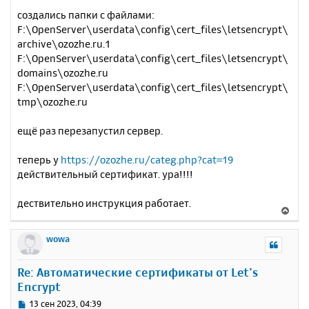
создались папки с файлами:
F:\OpenServer\userdata\config\cert_files\letsencrypt\
archive\ozozhe.ru.1
F:\OpenServer\userdata\config\cert_files\letsencrypt\
domains\ozozhe.ru
F:\OpenServer\userdata\config\cert_files\letsencrypt\
tmp\ozozhe.ru
ещё раз перезапустил сервер.
теперь у
https://ozozhe.ru/categ.php?cat=19
действительный сертификат. ура!!!!
дествительно инструкция работает.
В
е
р
wowa
н
у
Re: Автоматические сертификаты от Let’s
т
Encrypt
ь
с
С
13 сен 2023, 04:39