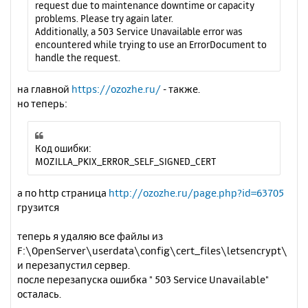
request due to maintenance downtime or capacity
problems. Please try again later.
Additionally, a 503 Service Unavailable error was
encountered while trying to use an ErrorDocument to
handle the request.
на главной
https://ozozhe.ru/
- также.
но теперь:
Код ошибки:
MOZILLA_PKIX_ERROR_SELF_SIGNED_CERT
а по http страница
http://ozozhe.ru/page.php?id=63705
грузится
теперь я удаляю все файлы из
F:\OpenServer\userdata\config\cert_files\letsencrypt\
и перезапустил сервер.
после перезапуска ошибка " 503 Service Unavailable"
осталась.