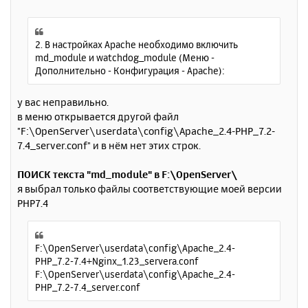
я
о
к
о
н
б
щ
2. В настройках Apache необходимо включить
а
е
md_module и watchdog_module (Меню -
ч
н
Дополнительно - Конфигурация - Apache):
а
и
л
е
у
у вас неправильно.
в меню открывается другой файл
"F:\OpenServer\userdata\config\Apache_2.4-PHP_7.2-
7.4_server.conf" и в нём нет этих строк.
ПОИСК текста "md_module" в F:\OpenServer\
я выбрал только файлы соответствующие моей версии
PHP7.4
F:\OpenServer\userdata\config\Apache_2.4-
PHP_7.2-7.4+Nginx_1.23_servera.conf
F:\OpenServer\userdata\config\Apache_2.4-
PHP_7.2-7.4_server.conf