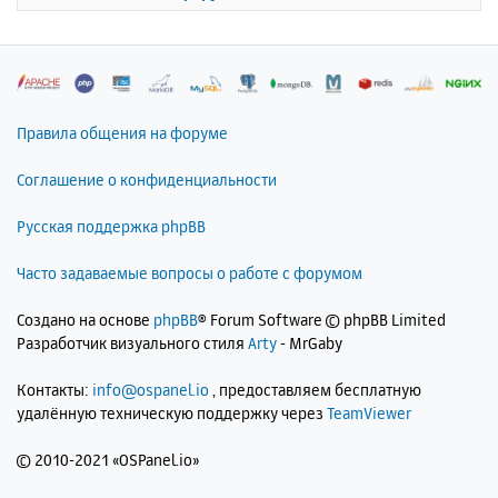
к
н
а
ч
а
л
Правила общения на форуме
у
Соглашение о конфиденциальности
Русская поддержка phpBB
Часто задаваемые вопросы о работе с форумом
Создано на основе
phpBB
® Forum Software © phpBB Limited
Разработчик визуального стиля
Arty
- MrGaby
Контакты:
info@ospanel.io
, предоставляем бесплатную
удалённую техническую поддержку через
TeamViewer
©
2010-2021 «OSPanel.io»