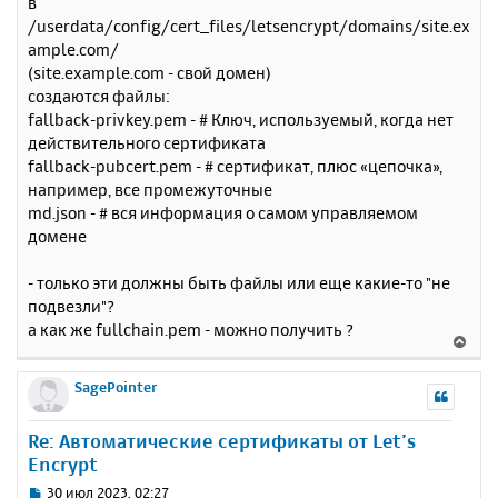
в
к
о
/userdata/config/cert_files/letsencrypt/domains/site.ex
н
б
ample.com/
щ
а
е
(site.example.com - свой домен)
ч
н
а
создаются файлы:
и
л
fallback-privkey.pem - # Ключ, используемый, когда нет
е
у
действительного сертификата
fallback-pubcert.pem - # сертификат, плюс «цепочка»,
например, все промежуточные
md.json - # вся информация о самом управляемом
домене
- только эти должны быть файлы или еще какие-то "не
подвезли"?
а как же fullchain.pem - можно получить ?
В
е
р
SagePointer
н
у
Re: Автоматические сертификаты от Let’s
т
Encrypt
ь
с
С
30 июл 2023, 02:27