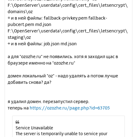
F:\OpenServer\userdata\config\cert_files\letsencrypt\
15
ErrorDocument 416 /page_errors.php?error=4
domains\oz
16
+ и в ней файлы: fallback-privkey.pem fallback-
ErrorDocument 417 /page_errors.php?error=4
pubcert.pem md.json
17
F:\OpenServer\userdata\config\cert_files\letsencrypt\
ErrorDocument 500 /page_errors.php?error=5
00
staging\oz
ErrorDocument 501 /page_errors.php?error=5
+ и в ней файлы: job.json md.json
01
ErrorDocument 502 /page_errors.php?error=5
а для "ozozhe.ru" не появились. хотя я заходил щас в
02
браузере именно на "ozozhe.ru"
ErrorDocument 503 /page_errors.php?error=5
03
ErrorDocument 504 /page_errors.php?error=5
домен локальный "oz" - надо удалять а потом лучше
04
добавить снова? да?
ErrorDocument 505 /page_errors.php?error=5
05
php_value display_errors 1
я удалил домен. перезапустил сервер.
php_value display_startup_errors 1
теперь на
https://ozozhe.ru/page.php?id=63705
php_value error_reporting E_ALL
Service Unavailable
The server is temporarily unable to service your