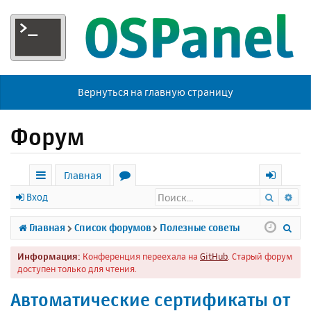
Вернуться на главную страницу
Форум
Главная
Поиск
Ра
с
о
х
Вход
ы
р
о
П
Главная
Список форумов
Полезные советы
л
у
д
о
Информация:
Конференция переехала на
GitHub
. Старый форум
к
м
и
доступен только для чтения.
и
ы
с
Автоматические сертификаты от
к