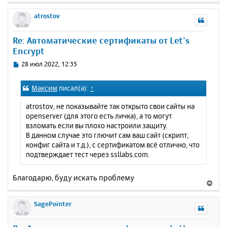
е
р
atrostov
н
у
Re: Автоматические сертификаты от Let’s
т
Encrypt
ь
с
С
28 июл 2022, 12:35
я
о
к
о
Максим
писал(а):
↑
н
б
щ
а
atrostov, не показывайте так открыто свои сайты на
е
ч
openserver (для этого есть личка), а то могут
н
а
взломать если вы плохо настроили защиту.
и
л
В данном случае это глючит сам ваш сайт (скрипт,
е
у
конфиг сайта и т.д.), с сертификатом всё отлично, что
подтверждает тест через ssllabs.com.
Благодарю, буду искать проблему
В
е
р
SagePointer
н
у