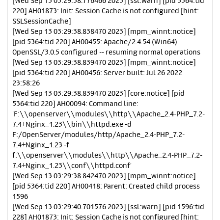
[Wed Sep 13 03:29:38.776466 2023] [ssl:warn] [pid 5364:tid
220] AH01873: Init: Session Cache is not configured [hint:
SSLSessionCache]
[Wed Sep 13 03:29:38.838470 2023] [mpm_winnt:notice]
[pid 5364:tid 220] AH00455: Apache/2.4.54 (Win64)
OpenSSL/3.0.5 configured -- resuming normal operations
[Wed Sep 13 03:29:38.839470 2023] [mpm_winnt:notice]
[pid 5364:tid 220] AH00456: Server built: Jul 26 2022
23:58:26
[Wed Sep 13 03:29:38.839470 2023] [core:notice] [pid
5364:tid 220] AH00094: Command line:
'F:\\openserver\\modules\\http\\Apache_2.4-PHP_7.2-
7.4+Nginx_1.23\\bin\\httpd.exe -d
F:/OpenServer/modules/http/Apache_2.4-PHP_7.2-
7.4+Nginx_1.23 -f
f:\\openserver\\modules\\http\\Apache_2.4-PHP_7.2-
7.4+Nginx_1.23\\conf\\httpd.conf'
[Wed Sep 13 03:29:38.842470 2023] [mpm_winnt:notice]
[pid 5364:tid 220] AH00418: Parent: Created child process
1596
[Wed Sep 13 03:29:40.701576 2023] [ssl:warn] [pid 1596:tid
228] AH01873: Init: Session Cache is not configured [hint: