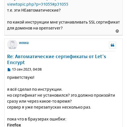
е
у
viewtopic.php?p=31055#p31055
т.е. эти НЕавтоматические?
по какой инструкции мне устанавливать SSL сертификат
для доменов на openserver?
В
е
р
wowa
н
у
Re: Автоматические сертификаты от Let’s
т
Encrypt
ь
с
С
13 сен 2023, 04:08
я
о
приветствую!
к
о
н
б
я всё сделал по инструкции.
щ
а
е
но сертификат не установился? это должно произойти
ч
н
а
сразу или через какое-то время?
и
л
сервер я уже перезапусках несколько раз.
е
у
пока что в браузерах ошибки:
Firefox