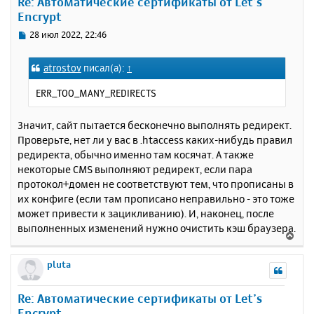
Re: Автоматические сертификаты от Let’s
т
Encrypt
ь
с
С
28 июл 2022, 22:46
я
о
к
о
atrostov
писал(а):
↑
н
б
щ
а
ERR_TOO_MANY_REDIRECTS
е
ч
н
а
и
Значит, сайт пытается бесконечно выполнять редирект.
л
е
у
Проверьте, нет ли у вас в .htaccess каких-нибудь правил
редиректа, обычно именно там косячат. А также
некоторые CMS выполняют редирект, если пара
протокол+домен не соответствуют тем, что прописаны в
их конфиге (если там прописано неправильно - это тоже
может привести к зацикливанию). И, наконец, после
выполненных изменений нужно очистить кэш браузера.
В
е
р
pluta
н
у
Re: Автоматические сертификаты от Let’s
т
Encrypt