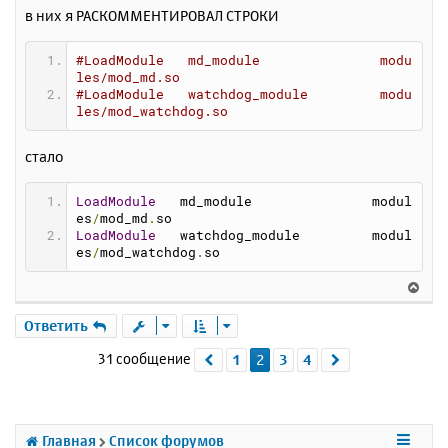
в них я РАСКОММЕНТИРОВАЛ СТРОКИ
#LoadModule   md_module               modu
les/mod_md.so
#LoadModule   watchdog_module         modu
les/mod_watchdog.so
стало
LoadModule
   md_module               modul
es
/
mod_md
.
so
LoadModule
   watchdog_module         modul
es
/
mod_watchdog
.
so
В
е
р
Ответить
н
31 сообщение
1
2
3
4
Пред.
След.
у
т
ь
с
я
Главная
Список форумов