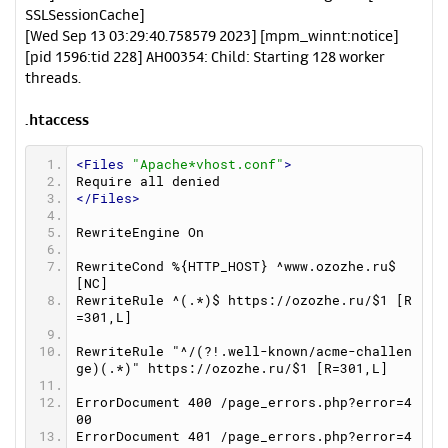
SSLSessionCache]
[Wed Sep 13 03:29:40.758579 2023] [mpm_winnt:notice]
[pid 1596:tid 228] AH00354: Child: Starting 128 worker
threads.
.htaccess
<Files
"Apache*vhost.conf"
>
Require all denied
</Files>
RewriteEngine On
RewriteCond %{HTTP_HOST} ^
www.ozozhe.ru
$ 
[NC]
RewriteRule ^(.*)$ 
https://ozozhe.ru/$1
 [R
=301,L]
RewriteRule "^/(?!.well-known/acme-challen
ge)(.*)" 
https://ozozhe.ru/$1
 [R=301,L]
ErrorDocument 400 /page_errors.php?error=4
00
ErrorDocument 401 /page_errors.php?error=4