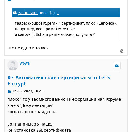
я
о
к
о
webresurs
писал(а):
↑
н
б
щ
а
fallback-pubcert.pem - # сертификат, плюс «цепочка»,
е
ч
например, все промежуточные
н
а
а как же fullchain.pem - можно получить ?
и
л
е
у
Это не одно и то же?
В
е
р
wowa
н
у
Re: Автоматические сертификаты от Let’s
т
Encrypt
ь
с
С
16 авг 2023, 16:27
я
о
плохо что у вас много важной информации на "Форуме"
к
о
а не в "Документации"
н
б
когда надо не найдёшь.
щ
а
е
ч
н
а
вот например я нашол
и
л
Re: установка SSL сертификата