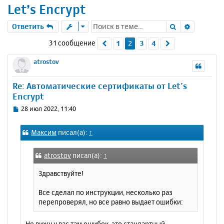
Let’s Encrypt
Поиск
Расшире
Ответить
31 сообщение
1
2
3
4
Пред.
След.
atrostov
Re: Автоматические сертификаты от Let’s
Encrypt
С
28 июл 2022, 11:40
о
о
Максим
писал(а):
↑
б
щ
е
atrostov
писал(а):
↑
н
и
Здравствуйте!
е
Все сделал по инструкции, несколько раз
перепроверял, но все равно выдает ошибки:
Не вижу у вас там ошибок, это стандартный