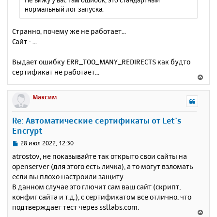
нормальный лог запуска.
Странно, почему же не работает...
Сайт - ...
Выдает ошибку ERR_TOO_MANY_REDIRECTS как будто
сертификат не работает...
В
е
р
Максим
н
у
Re: Автоматические сертификаты от Let’s
т
Encrypt
ь
с
С
28 июл 2022, 12:30
я
о
atrostov, не показывайте так открыто свои сайты на
к
о
openserver (для этого есть личка), а то могут взломать
н
б
если вы плохо настроили защиту.
щ
а
е
В данном случае это глючит сам ваш сайт (скрипт,
ч
н
а
конфиг сайта и т.д.), с сертификатом всё отлично, что
и
л
подтверждает тест через ssllabs.com.
В
е
у