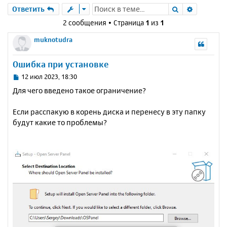
Поиск
Расшире
Ответить
2 сообщения • Страница
1
из
1
muknotudra
Ошибка при установке
С
12 июл 2023, 18:30
о
Для чего введено такое ограничение?
о
б
Если расспакую в корень диска и перенесу в эту папку
щ
е
будут какие то проблемы?
н
и
е