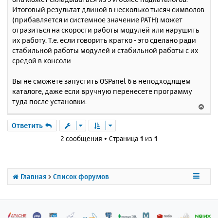
Итоговый результат длиной в несколько тысяч символов
(прибавляется и системное значение PATH) может
отразиться на скорости работы модулей или нарушить
их работу. Т.е. если говорить кратко - это сделано ради
стабильной работы модулей и стабильной работы с их
средой в консоли.
Вы не сможете запустить OSPanel 6 в неподходящем
каталоге, даже если вручную перенесете программу
туда после установки.
В
е
р
Ответить
н
2 сообщения • Страница
1
из
1
у
т
ь
с
Главная
Список форумов
я
к
н
а
ч