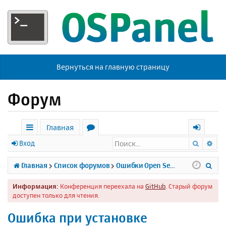
Вернуться на главную страницу
Форум
Главная
Поиск
Ра
с
о
х
Вход
ы
р
о
П
Главная
Список форумов
Ошибки Open Server
л
у
д
о
Информация:
Конференция переехала на
GitHub
. Старый форум
к
м
и
доступен только для чтения.
и
ы
с
Ошибка при установке
к