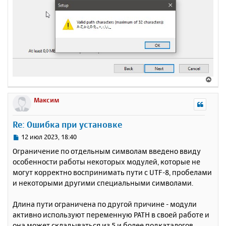
В
е
р
Максим
н
у
Re: Ошибка при установке
т
ь
С
12 июл 2023, 18:40
с
о
Ограничение по отдельным символам введено ввиду
о
я
особенности работы некоторых модулей, которые не
б
к
могут корректно воспринимать пути с UTF-8, пробелами
щ
н
е
и некоторыми другими специальными символами.
а
н
ч
и
а
Длина пути ограничена по другой причине - модули
е
л
активно используют переменную PATH в своей работе и
у
она может складываться из 5 и более подкаталогов.