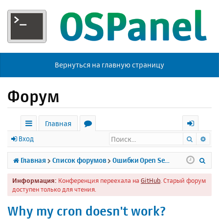
Вернуться на главную страницу
Форум
Главная
Поиск
Ра
с
о
х
Вход
ы
р
о
П
Главная
Список форумов
Ошибки Open Server
л
у
д
о
Информация:
Конференция переехала на
GitHub
. Старый форум
к
м
и
доступен только для чтения.
и
ы
с
Why my cron doesn't work?
к