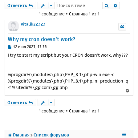
Поиск
Расшире
Ответить
1 сообщение • Страница
1
из
1
Vitalik22323
Why my cron doesn't work?
С
12 июл 2023, 13:33
о
I try to start my script but your CRON doesn't work, why???
о
б
щ
е
%progdir%\modules\php\PHP_8.1\php-win.exe -c
н
%progdir%\modules\php\PHP_8.1\php.ini-production -q
и
-f %sitedir%\gg.com\gg.php
В
е
е
р
Ответить
н
1 сообщение • Страница
1
из
1
у
т
ь
с
Главная
Список форумов
я