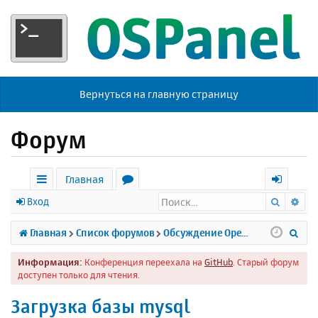
Вернуться на главную страницу
Форум
Главная
Поиск
Ра
с
о
х
Вход
ы
р
о
П
Главная
Список форумов
Обсуждение Open Server
л
у
д
о
Информация:
Конференция переехала на
GitHub
. Старый форум
к
м
и
доступен только для чтения.
и
ы
с
Загрузка базы mysql
к