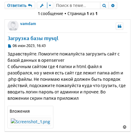
Поиск
Расшире
Ответить
1 сообщение • Страница
1
из
1
vamdam
Загрузка базы mysql
С
06 июн 2023, 16:43
о
Здравствуйте. Помогите пожалуйста загрузить сайт с
о
базой данных в openserver
б
С обычным сайтом где 4 папки и html файл я
щ
е
разобрался, но у меня есть сайт где лежит папка adm и
н
.php файлы. Не понимаю какой должен быть порядок
и
действий, подскажите пожалуйста куда что грузить, где
е
вводить логин пароль от админки и прочее. Во
вложении скрин папка приложил
Вложения
В
е