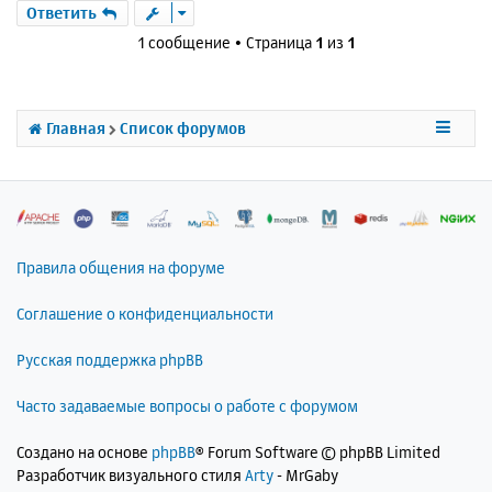
р
Ответить
н
1 сообщение • Страница
1
из
1
у
т
ь
с
Главная
Список форумов
я
к
н
а
ч
а
л
Правила общения на форуме
у
Соглашение о конфиденциальности
Русская поддержка phpBB
Часто задаваемые вопросы о работе с форумом
Создано на основе
phpBB
® Forum Software © phpBB Limited
Разработчик визуального стиля
Arty
- MrGaby