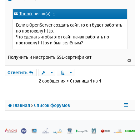
я
о
к
о
Trionik
писал(а):
↑
н
б
щ
а
Если в OpenServer создать сайт, то он будет работать
е
ч
по протоколу http.
н
а
Что сделать чтобы этот сайт начал работать по
и
л
протоколу https и был зелёным?
е
у
Получить и настроить SSL-сертификат
В
е
р
Ответить
н
2 сообщения • Страница
1
из
1
у
т
ь
с
Главная
Список форумов
я
к
н
а
ч
а