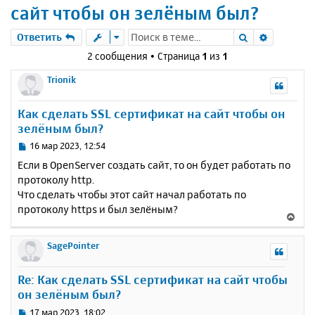
сайт чтобы он зелёным был?
Поиск
Расшире
Ответить
2 сообщения • Страница
1
из
1
Trionik
Как сделать SSL сертификат на сайт чтобы он
зелёным был?
С
16 мар 2023, 12:54
о
Если в OpenServer создать сайт, то он будет работать по
о
протоколу http.
б
Что сделать чтобы этот сайт начал работать по
щ
е
протоколу https и был зелёным?
В
н
е
и
р
SagePointer
е
н
у
Re: Как сделать SSL сертификат на сайт чтобы
т
он зелёным был?
ь
с
С
17 мар 2023, 18:02