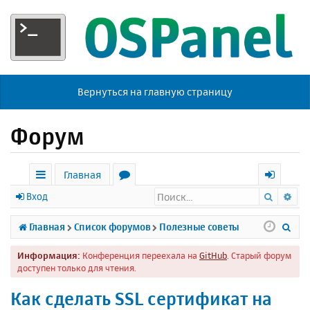
Вернуться на главную страницу
Форум
Главная
Поиск
Ра
с
о
х
Вход
ы
р
о
П
Главная
Список форумов
Полезные советы
л
у
д
о
Информация:
Конференция переехала на
GitHub
. Старый форум
к
м
и
доступен только для чтения.
и
ы
с
Как сделать SSL сертификат на
к