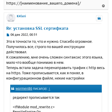
https://[наименование_вашего_домена]/
В
е
р
K4leri
н
у
Re: установка SSL сертифката
т
ь
С
06 дек 2022, 00:51
с
о
Это в точности то, что и нужно. Спасибо огромное.
о
я
Получилось все, строго по вашей инструкции
б
к
действовал.
щ
н
е
К сожалению, мне очень сложен синтаксис этого языка,
а
н
мало что вообще понимаю в нем.
ч
и
а
Теперь встала задача перенаправить трафик с http весь
е
л
на https. Тоже прописывается, как я понял, в
у
конфигурационном файле, некие настройки
wormen86
писал(а):
↑
редирект прописывается так
<IfModule mod_rewrite.c>
RewriteEngine On