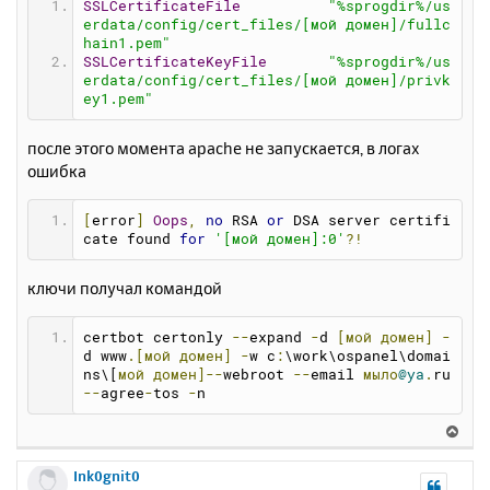
SSLCertificateFile
"%sprogdir%/us
erdata/config/cert_files/[мой домен]/fullc
hain1.pem"
SSLCertificateKeyFile
"%sprogdir%/us
erdata/config/cert_files/[мой домен]/privk
ey1.pem"
после этого момента apache не запускается, в логах
ошибка
[
error
]
Oops
,
no
 RSA 
or
 DSA server certifi
cate found 
for
'[мой домен]:0'
?!
ключи получал командой
certbot certonly 
--
expand 
-
d 
[мой
домен]
-
d www
.[мой
домен]
-
w c
:
\work\ospanel\domai
ns\[
мой
домен]--
webroot 
--
email 
мыло
@ya
.
ru  
--
agree
-
tos 
-
n
В
е
р
Ink0gnit0