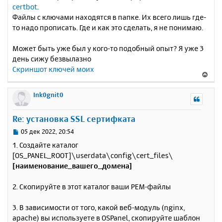
certbot
.
Файлы с ключами находятся в папке. Их всего лишь где-
то надо прописать. Где и как это сделать, я не понимаю.
Может быть уже был у кого-то подобный опыт? Я уже 3
день сижу безвылазно
Скриншот ключей моих
В
е
р
Ink0gnit0
н
у
Re: установка SSL сертифката
т
ь
С
05 дек 2022, 20:54
с
о
1. Создайте каталог
о
я
[OS_PANEL_ROOT]\userdata\config\cert_files\
б
к
[наименование_вашего_домена]
щ
н
е
а
н
2. Скопируйте в этот каталог ваши PEM-файлы
ч
и
а
е
л
3. В зависимости от того, какой веб-модуль (nginx,
у
apache) вы используете в OSPanel, скопируйте шаблон