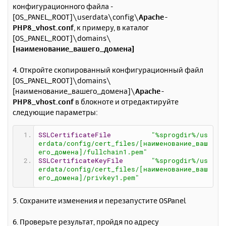
конфигурационного файла -
[OS_PANEL_ROOT]\userdata\config\
Apache-
PHP8_vhost.conf
, к примеру, в каталог
[OS_PANEL_ROOT]\domains\
[наименование_вашего_домена]
4. Откройте скопированный конфигурационный файл
[OS_PANEL_ROOT]\domains\
[наименование_вашего_домена]\
Apache-
PHP8_vhost.conf
в блокноте и отредактируйте
следующие параметры:
SSLCertificateFile
"%sprogdir%/us
erdata/config/cert_files/[наименование_ваш
его_домена]/fullchain1.pem"
SSLCertificateKeyFile
"%sprogdir%/us
erdata/config/cert_files/[наименование_ваш
его_домена]/privkey1.pem"
5. Сохраните изменения и перезапустите OSPanel
6. Проверьте результат, пройдя по адресу