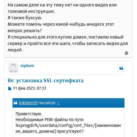
На самом деле на эту тему нет ни одного видео или
толковой инструкции.
Я также буксую.
Можете помочь через какой-нибудь анидеск этот
вопрос решить?
Я специально для этого куплю домен, поставлю новый
сервер и пройти все эти шаги, чтобы записать видео для
людей.
В
е
р
vipkem
н
у
Re: установка SSL сертифката
т
ь
С
11 фев 2023, 07:33
с
о
о
я
Ink0gnit0
писал(а):
↑
б
к
щ
н
Приветствую.
е
а
Необходимые PEM-файлы по пути
н
ч
%sprogdir%/userdata/config/cert_files/[наименован
и
а
ие_вашего_домена] присутсвуют?
е
л