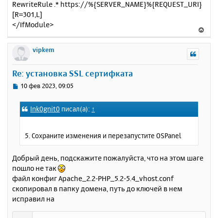
RewriteRule .* https://%{SERVER_NAME}%{REQUEST_URI}
[R=301,L]
</IfModule>
В
е
р
vipkem
н
у
Re: установка SSL сертифката
т
ь
С
10 фев 2023, 09:05
с
о
о
я
Ink0gnit0
писал(а):
↑
б
к
щ
н
е
а
5. Сохраните изменения и перезапустите OSPanel
н
ч
и
а
е
Добрый день, подскажите пожалуйста, что на этом шаге
л
пошло не так
у
файл конфиг Apache_2.2-PHP_5.2-5.4_vhost.conf
скопировал в папку домена, путь до ключей в нем
исправил на