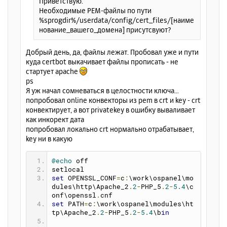
Приветствую.
а
е
Необходимые PEM-файлы по пути
л
%sprogdir%/userdata/config/cert_files/[наиме
у
нование_вашего_домена] присутсвуют?
Добрый день, да, файлы лежат. Пробовал уже и пути
куда certbot выкачивает файлы прописать - не
стартует apache
ps
Я уж начал сомневаться в целостности ключа...
попробовал online конвекторы из pem в crt и key - crt
конвектирует, а вот privatekey в ошибку вываливает
как инкорект дата
попробовал локально crt нормально отрабатывает,
key ни в какую
@echo
 off
setlocal
set
 OPENSSL_CONF
=
c
:
\work\ospanel\mo
dules\http\Apache_2
.
2
-
PHP_5
.
2
-
5.4
\c
onf\openssl
.
cnf
set
 PATH
=
c
:
\work\ospanel\modules\ht
tp\Apache_2
.
2
-
PHP_5
.
2
-
5.4
\b
in