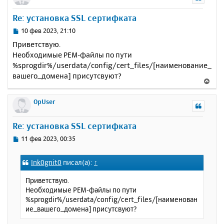
н
у
Re: установка SSL сертифката
т
ь
С
10 фев 2023, 21:10
с
о
Приветствую.
о
я
Необходимые PEM-файлы по пути
б
к
%sprogdir%/userdata/config/cert_files/[наименование_
щ
н
е
вашего_домена] присутсвуют?
а
В
н
ч
е
и
а
р
OpUser
е
л
н
у
у
Re: установка SSL сертифката
т
ь
С
11 фев 2023, 00:35
с
о
о
я
Ink0gnit0
писал(а):
↑
б
к
щ
н
Приветствую.
е
а
Необходимые PEM-файлы по пути
н
ч
%sprogdir%/userdata/config/cert_files/[наименован
и
а
ие_вашего_домена] присутсвуют?
е
л
у