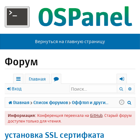
Вернуться на главную страницу
Форум
Главная
Поиск
Ра
с
о
х
Вход
ы
р
о
П
Главная
Список форумов
Оффтоп и другие темы
л
у
д
о
Информация:
Конференция переехала на
GitHub
. Старый форум
к
м
и
доступен только для чтения.
и
ы
с
установка SSL сертифката
к