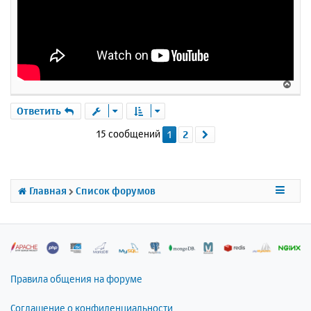
В
е
р
Ответить
н
15 сообщений
1
2
След.
у
т
ь
с
я
Главная
Список форумов
к
н
а
ч
а
л
Правила общения на форуме
у
Соглашение о конфиденциальности