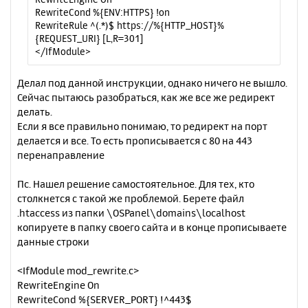
RewriteCond %{ENV:HTTPS} !on
RewriteRule ^(.*)$ https://%{HTTP_HOST}%
{REQUEST_URI} [L,R=301]
</IfModule>
Делал под данной инструкции, однако ничего не вышло.
Сейчас пытаюсь разобраться, как же все же редирект
делать.
Если я все правильно понимаю, то редирект на порт
делается и все. То есть прописывается с 80 на 443
перенаправление
Пс. Нашел решение самостоятельное. Для тех, кто
столкнется с такой же проблемой. Берете файл
.htaccess из папки \OSPanel\domains\localhost
копируете в папку своего сайта и в конце прописываете
данные строки
<IfModule mod_rewrite.c>
RewriteEngine On
RewriteCond %{SERVER_PORT} !^443$