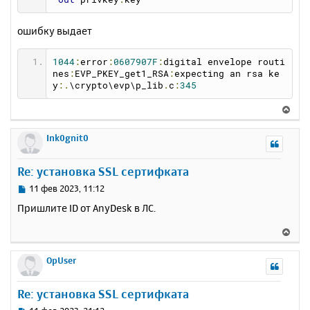
ошибку выдает
1044
:
error
:
0607907F
:
digital envelope routi
nes
:
EVP_PKEY_get1_RSA
:
expecting an rsa ke
y
:.
\crypto\evp\p_lib
.
c
:
345
В
е
р
Ink0gnit0
н
у
Re: установка SSL сертифката
т
ь
С
11 фев 2023, 11:12
с
о
Пришлите ID от AnyDesk в ЛС.
о
я
б
к
В
щ
н
е
е
а
р
OpUser
н
ч
н
и
а
у
е
Re: установка SSL сертифката
л
т
у
ь