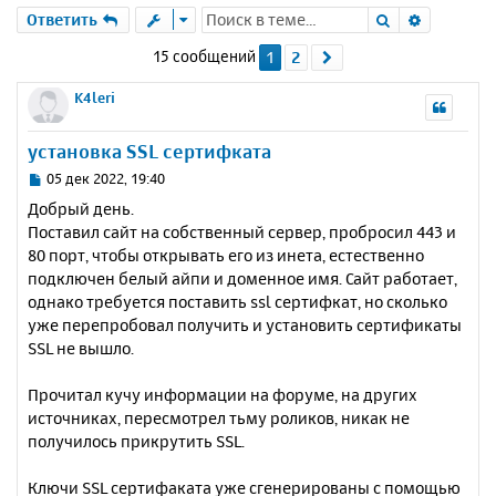
Поиск
Расшире
Ответить
15 сообщений
1
2
След.
K4leri
установка SSL сертифката
С
05 дек 2022, 19:40
о
Добрый день.
о
Поставил сайт на собственный сервер, пробросил 443 и
б
80 порт, чтобы открывать его из инета, естественно
щ
е
подключен белый айпи и доменное имя. Сайт работает,
н
однако требуется поставить ssl сертифкат, но сколько
и
уже перепробовал получить и установить сертификаты
е
SSL не вышло.
Прочитал кучу информации на форуме, на других
источниках, пересмотрел тьму роликов, никак не
получилось прикрутить SSL.
Ключи SSL сертифаката уже сгенерированы с помощью