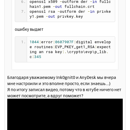
openssl x509 
-
outform der 
-
in
 fullc
hain1
.
pem 
-
out
 fullchain
.
crt
openssl rsa 
-
outform der 
-
in
 privke
y1
.
pem 
-
out
 privkey
.
key
ошибку выдает
1044
:
error
:
0607907F
:
digital envelop
e routines
:
EVP_PKEY_get1_RSA
:
expect
ing an rsa key
:.
\crypto\evp\p_lib
.
c
:
345
Благодаря уважаемому Ink0gnit0 и AnyDesk мы вчера
мне настроили и это вполне просто, если знаешь....)
Я по итогу записал видео, потому что в ютубе ничего нет
может посмотрите, а вдруг поможет?