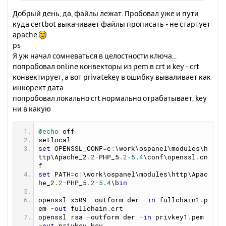
у
Добрый день, да, файлы лежат. Пробовал уже и пути
куда certbot выкачивает файлы прописать - не стартует
apache
ps
Я уж начал сомневаться в целостности ключа...
попробовал online конвекторы из pem в crt и key - crt
конвектирует, а вот privatekey в ошибку вываливает как
инкорект дата
попробовал локально crt нормально отрабатывает, key
ни в какую
@echo
 off
setlocal
set
 OPENSSL_CONF
=
c
:
\work\ospanel\modules\h
ttp\Apache_2
.
2
-
PHP_5
.
2
-
5.4
\conf\openssl
.
cn
f
set
 PATH
=
c
:
\work\ospanel\modules\http\Apac
he_2
.
2
-
PHP_5
.
2
-
5.4
\b
in
openssl x509 
-
outform der 
-
in
 fullchain1
.
p
em 
-
out
 fullchain
.
crt
openssl rsa 
-
outform der 
-
in
 privkey1
.
pem 
-
out
 privkey
.
key