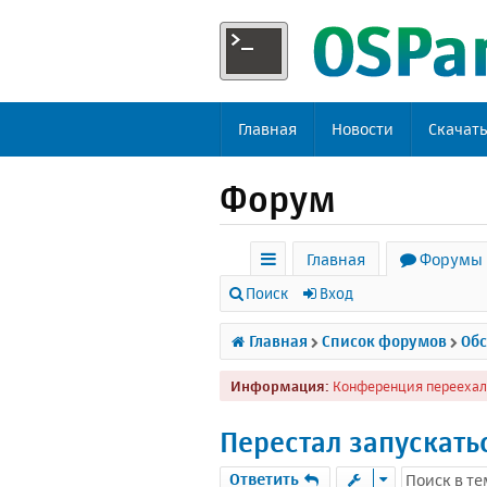
Главная
Новости
Скачат
Форум
Главная
Форумы
с
Поиск
Вход
ы
Главная
Список форумов
Обс
л
Информация:
Конференция переехал
к
и
Перестал запускать
Ответить