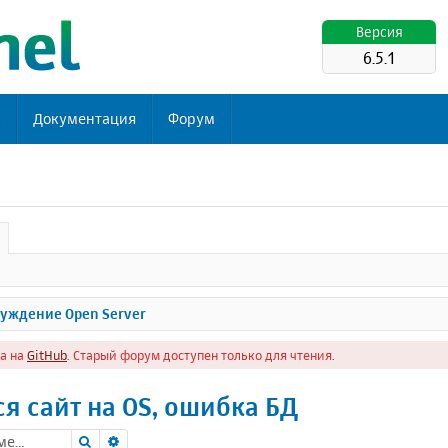
Версия
6.5.1
ь
Документация
Форум
уждение Open Server
а на
GitHub
. Старый форум доступен только для чтения.
ся сайт на OS, ошибка БД
Поиск
Расширенный поиск