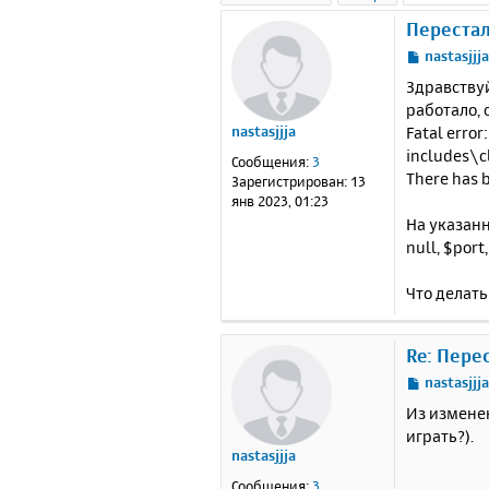
Перестал
С
nastasjjj
о
Здравствуй
о
работало, 
б
Fatal erro
nastasjjja
щ
е
includes\c
Сообщения:
3
н
There has b
Зарегистрирован:
13
и
янв 2023, 01:23
е
На указанн
null, $port,
Что делать
Re: Пере
С
nastasjjj
о
Из изменен
о
играть?).
б
nastasjjja
щ
е
Сообщения:
3