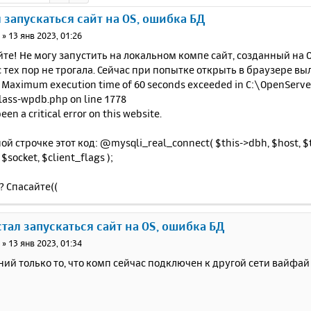
 запускаться сайт на OS, ошибка БД
a
»
13 янв 2023, 01:26
те! Не могу запустить на локальном компе сайт, созданный на O
с тех пор не трогала. Сейчас при попытке открыть в браузере 
r: Maximum execution time of 60 seconds exceeded in C:\OpenSer
lass-wpdb.php on line 1778
een a critical error on this website.
ой строчке этот код: @mysqli_real_connect( $this->dbh, $host, $
 $socket, $client_flags );
? Спасайте((
стал запускаться сайт на OS, ошибка БД
a
»
13 янв 2023, 01:34
ий только то, что комп сейчас подключен к другой сети вайфай 