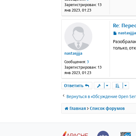
н
Зарегистрирован:
13
и
янв 2023, 01:23
е
Re: Пере
С
nastasjjj
о
Разобралас
о
только, от
б
nastasjjja
щ
е
Сообщения:
3
н
Зарегистрирован:
13
и
янв 2023, 01:23
е
Ответить
Вернуться в «Обсуждение Open Ser
Главная
Список форумов