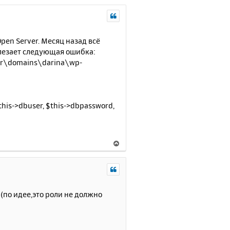
pen Server. Месяц назад всё
вылезает следующая ошибка:
ver\domains\darina\wp-
this->dbuser, $this->dbpassword,
В
е
р
н
у
т
(по идее,это роли не должно
ь
с
я