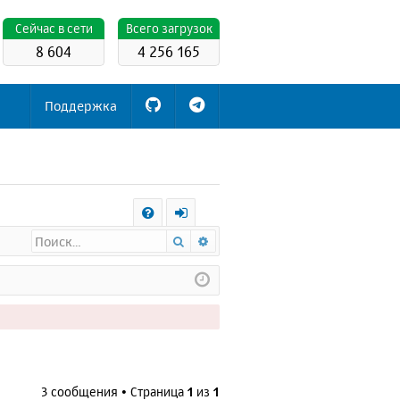
Cейчас в сети
Всего загрузок
8 604
4 256 165
Поддержка
С
Поиск
Расширенный поиск
FA
х
Q
о
д
3 сообщения • Страница
1
из
1