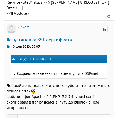
RewriteRule .* https://%{SERVER_NAME}%{REQUEST_URI}
[R=301,L]
</IfModule>
В
е
р
vipkem
н
у
Re: установка SSL сертифката
т
ь
С
10 фев 2023, 09:05
с
о
о
я
Ink0gnit0
писал(а):
↑
б
к
щ
н
е
а
5. Сохраните изменения и перезапустите OSPanel
н
ч
и
а
е
Добрый день, подскажите пожалуйста, что на этом шаге
л
пошло не так
у
файл конфиг Apache_2.2-PHP_5.2-5.4_vhost.conf
скопировал в папку домена, путь до ключей в нем
исправил на