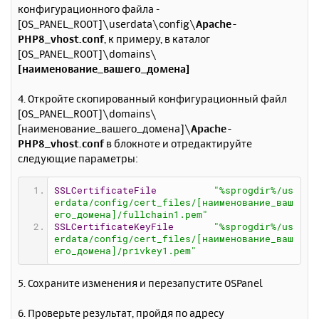
конфигурационного файла -
[OS_PANEL_ROOT]\userdata\config\
Apache-
PHP8_vhost.conf
, к примеру, в каталог
[OS_PANEL_ROOT]\domains\
[наименование_вашего_домена]
4. Откройте скопированный конфигурационный файл
[OS_PANEL_ROOT]\domains\
[наименование_вашего_домена]\
Apache-
PHP8_vhost.conf
в блокноте и отредактируйте
следующие параметры:
SSLCertificateFile
"%sprogdir%/us
erdata/config/cert_files/[наименование_ваш
его_домена]/fullchain1.pem"
SSLCertificateKeyFile
"%sprogdir%/us
erdata/config/cert_files/[наименование_ваш
его_домена]/privkey1.pem"
5. Сохраните изменения и перезапустите OSPanel
6. Проверьте результат, пройдя по адресу