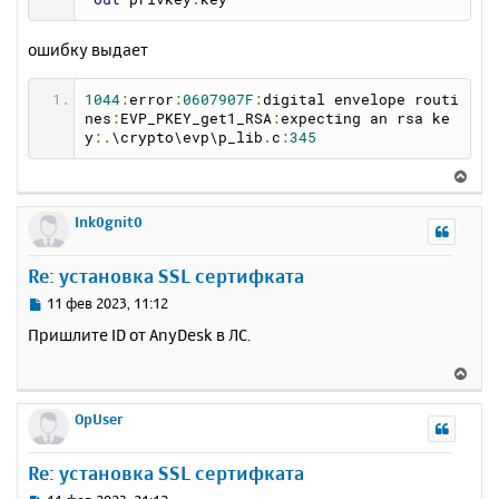
ошибку выдает
1044
:
error
:
0607907F
:
digital envelope routi
nes
:
EVP_PKEY_get1_RSA
:
expecting an rsa ke
y
:.
\crypto\evp\p_lib
.
c
:
345
В
е
р
Ink0gnit0
н
у
Re: установка SSL сертифката
т
ь
С
11 фев 2023, 11:12
с
о
Пришлите ID от AnyDesk в ЛС.
о
я
б
к
В
щ
н
е
е
а
р
OpUser
н
ч
н
и
а
у
е
Re: установка SSL сертифката
л
т
у
ь