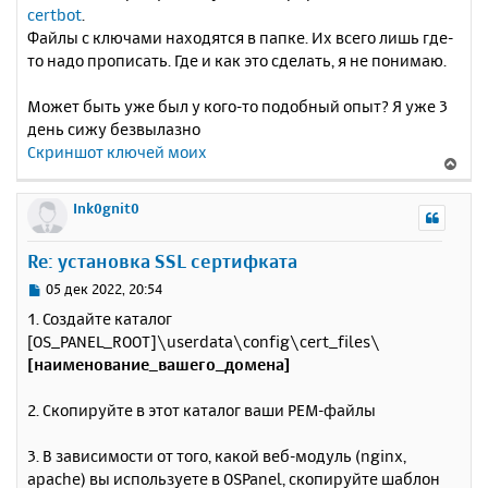
certbot
.
Файлы с ключами находятся в папке. Их всего лишь где-
то надо прописать. Где и как это сделать, я не понимаю.
Может быть уже был у кого-то подобный опыт? Я уже 3
день сижу безвылазно
Скриншот ключей моих
В
е
р
Ink0gnit0
н
у
Re: установка SSL сертифката
т
ь
С
05 дек 2022, 20:54
с
о
1. Создайте каталог
о
я
[OS_PANEL_ROOT]\userdata\config\cert_files\
б
к
[наименование_вашего_домена]
щ
н
е
а
н
2. Скопируйте в этот каталог ваши PEM-файлы
ч
и
а
е
л
3. В зависимости от того, какой веб-модуль (nginx,
у
apache) вы используете в OSPanel, скопируйте шаблон