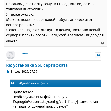
На самом деле на эту тему нет ни одного видео или
толковой инструкции.
Я также буксую.
Можете помочь через какой-нибудь анидеск этот
вопрос решить?
Я специально для этого куплю домен, поставлю новый
сервер и пройти все эти шаги, чтобы записать видео для
людей.
В
е
р
vipkem
н
у
Re: установка SSL сертифката
т
ь
С
11 фев 2023, 07:33
с
о
о
я
Ink0gnit0
писал(а):
↑
б
к
щ
н
Приветствую.
е
а
Необходимые PEM-файлы по пути
н
ч
%sprogdir%/userdata/config/cert_files/[наименован
и
а
ие_вашего_домена] присутсвуют?
е
л