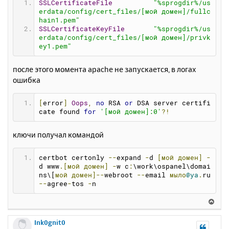
SSLCertificateFile
"%sprogdir%/us
erdata/config/cert_files/[мой домен]/fullc
hain1.pem"
SSLCertificateKeyFile
"%sprogdir%/us
erdata/config/cert_files/[мой домен]/privk
ey1.pem"
после этого момента apache не запускается, в логах
ошибка
[
error
]
Oops
,
no
 RSA 
or
 DSA server certifi
cate found 
for
'[мой домен]:0'
?!
ключи получал командой
certbot certonly 
--
expand 
-
d 
[мой
домен]
-
d www
.[мой
домен]
-
w c
:
\work\ospanel\domai
ns\[
мой
домен]--
webroot 
--
email 
мыло
@ya
.
ru  
--
agree
-
tos 
-
n
В
е
р
Ink0gnit0