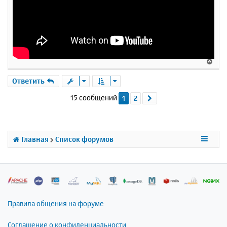
В
е
р
Ответить
н
15 сообщений
1
2
След.
у
т
ь
с
я
Главная
Список форумов
к
н
а
ч
а
л
Правила общения на форуме
у
Соглашение о конфиденциальности