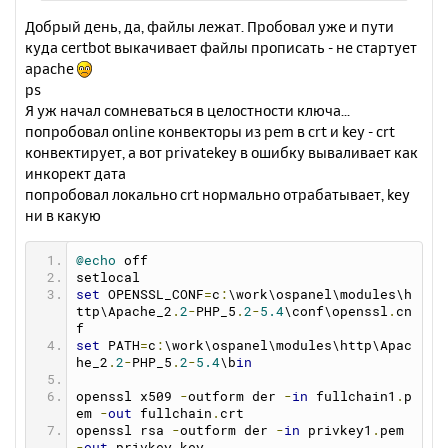
у
Добрый день, да, файлы лежат. Пробовал уже и пути
куда certbot выкачивает файлы прописать - не стартует
apache
ps
Я уж начал сомневаться в целостности ключа...
попробовал online конвекторы из pem в crt и key - crt
конвектирует, а вот privatekey в ошибку вываливает как
инкорект дата
попробовал локально crt нормально отрабатывает, key
ни в какую
@echo
 off
setlocal
set
 OPENSSL_CONF
=
c
:
\work\ospanel\modules\h
ttp\Apache_2
.
2
-
PHP_5
.
2
-
5.4
\conf\openssl
.
cn
f
set
 PATH
=
c
:
\work\ospanel\modules\http\Apac
he_2
.
2
-
PHP_5
.
2
-
5.4
\b
in
openssl x509 
-
outform der 
-
in
 fullchain1
.
p
em 
-
out
 fullchain
.
crt
openssl rsa 
-
outform der 
-
in
 privkey1
.
pem 
-
out
 privkey
.
key