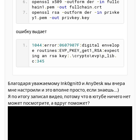
openssl x509 
-
outform der 
-
in
 fullc
hain1
.
pem 
-
out
 fullchain
.
crt
openssl rsa 
-
outform der 
-
in
 privke
y1
.
pem 
-
out
 privkey
.
key
ошибку выдает
1044
:
error
:
0607907F
:
digital envelop
e routines
:
EVP_PKEY_get1_RSA
:
expect
ing an rsa key
:.
\crypto\evp\p_lib
.
c
:
345
Благодаря уважаемому Ink0gnit0 и AnyDesk мы вчера
мне настроили и это вполне просто, если знаешь....)
Я по итогу записал видео, потому что в ютубе ничего нет
может посмотрите, а вдруг поможет?