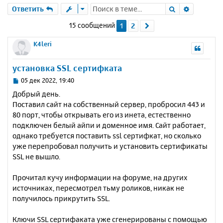
Поиск
Расшире
Ответить
15 сообщений
1
2
След.
K4leri
установка SSL сертифката
С
05 дек 2022, 19:40
о
Добрый день.
о
Поставил сайт на собственный сервер, пробросил 443 и
б
80 порт, чтобы открывать его из инета, естественно
щ
е
подключен белый айпи и доменное имя. Сайт работает,
н
однако требуется поставить ssl сертифкат, но сколько
и
уже перепробовал получить и установить сертификаты
е
SSL не вышло.
Прочитал кучу информации на форуме, на других
источниках, пересмотрел тьму роликов, никак не
получилось прикрутить SSL.
Ключи SSL сертифаката уже сгенерированы с помощью