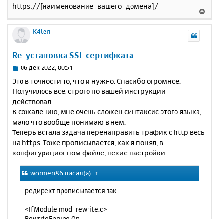
https://[наименование_вашего_домена]/
В
е
р
K4leri
н
у
Re: установка SSL сертифката
т
ь
С
06 дек 2022, 00:51
с
о
Это в точности то, что и нужно. Спасибо огромное.
о
я
Получилось все, строго по вашей инструкции
б
к
действовал.
щ
н
е
К сожалению, мне очень сложен синтаксис этого языка,
а
н
мало что вообще понимаю в нем.
ч
и
а
Теперь встала задача перенаправить трафик с http весь
е
л
на https. Тоже прописывается, как я понял, в
у
конфигурационном файле, некие настройки
wormen86
писал(а):
↑
редирект прописывается так
<IfModule mod_rewrite.c>
RewriteEngine On