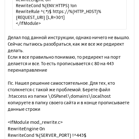
RewriteCond %{ENV:HTTPS} !on
RewriteRule ^(.*)$ https://%{HTTP_HOST}%
{REQUEST_URI} [L,R=301]
</IfModule>
Делал под данной инструкции, однако ничего не вышло.
Сейчас пытаюсь разобраться, как же все же редирект
делать.
Если я все правильно понимаю, то редирект на порт
делается и все. То есть прописывается с 80 на 443
перенаправление
Пс. Нашел решение самостоятельное. Для тех, кто
столкнется с такой же проблемой. Берете файл
.htaccess из папки \OSPanel\domains\localhost
копируете в папку своего сайта и в конце прописываете
данные строки
<IfModule mod_rewrite.c>
RewriteEngine On
RewriteCond %{SERVER_PORT} !^443$