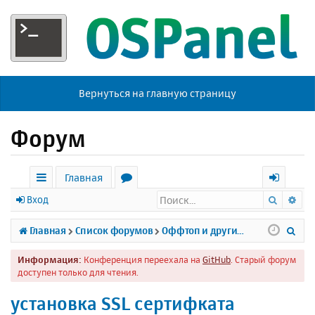
Вернуться на главную страницу
Форум
Главная
Поиск
Ра
с
о
х
Вход
ы
р
о
П
Главная
Список форумов
Оффтоп и другие темы
л
у
д
о
Информация:
Конференция переехала на
GitHub
. Старый форум
к
м
и
доступен только для чтения.
и
ы
с
установка SSL сертифката
к