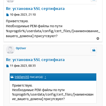
н
у
Re: установка SSL сертифката
т
ь
С
10 фев 2023, 21:10
с
о
Приветствую.
о
я
Необходимые PEM-файлы по пути
б
к
%sprogdir%/userdata/config/cert_files/[наименование_
щ
н
е
вашего_домена] присутсвуют?
а
В
н
ч
е
и
а
р
OpUser
е
л
н
у
у
Re: установка SSL сертифката
т
ь
С
11 фев 2023, 00:35
с
о
о
я
Ink0gnit0
писал(а):
↑
б
к
щ
н
Приветствую.
е
а
Необходимые PEM-файлы по пути
н
ч
%sprogdir%/userdata/config/cert_files/[наименован
и
а
ие_вашего_домена] присутсвуют?
е
л
у