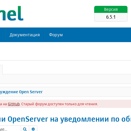
Версия
6.5.1
ь
Документация
Форум
уждение Open Server
а на
GitHub
. Старый форум доступен только для чтения.
и OpenServer на уведомлении по о
Поиск
Расширенный поиск