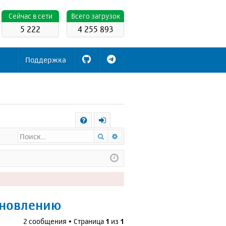
Cейчас в сети
Всего загрузок
5 222
4 255 893
Поддержка
С
Поиск
Расширенный поиск
FA
х
Q
о
д
бновлению
2 сообщения • Страница
1
из
1