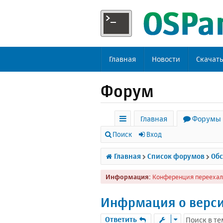
Главная
Новости
Скачат
Форум
Главная
Форумы
с
Поиск
Вход
ы
Главная
Список форумов
Обс
л
Информация:
Конференция переехал
к
и
Инфрмация о верси
Ответить