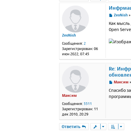
Инфрмац
С
ZeoNish
о
Как мысль
о
Open Server
б
ZeoNish
щ
е
Сообщения:
2
н
Зарегистрирован:
06
и
июн 2022, 07:45
е
Re: Инфр
обновле
С
Максим
о
Спасибо за
о
Максим
программы
б
щ
Сообщения:
5511
е
Зарегистрирован:
11
н
дек 2010, 20:29
и
е
Ответить