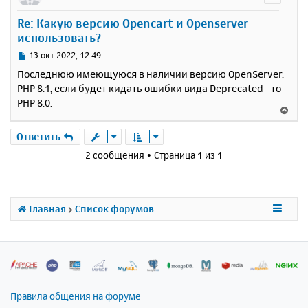
у
Re: Какую версию Opencart и Openserver
т
использовать?
ь
с
С
13 окт 2022, 12:49
я
о
Последнюю имеющуюся в наличии версию OpenServer.
к
о
PHP 8.1, если будет кидать ошибки вида Deprecated - то
н
б
PHP 8.0.
щ
а
В
е
ч
е
н
а
р
Ответить
и
л
н
е
2 сообщения • Страница
1
из
1
у
у
т
ь
с
Главная
Список форумов
я
к
н
а
ч
а
л
Правила общения на форуме
у