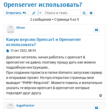
Openserver использовать?
Поиск
Расшире
Ответить
2 сообщения • Страница
1
из
1
Oliver
Какую версию Opencart и Openserver
использовать?
С
13 окт 2022, 08:54
о
Дорогие читатели, начал работать с opencart &
о
openserver не давно, поэтому прошу дать как можно
б
подробную инструкцию...
щ
е
При создании проэкта в папке domains запускаю сервер
н
и открываю проэкт. Но про открытии страницы мне
и
выводит "PHP8+ Required". Можете помочь и желательно
е
указать те версии opencart & openserver которые
подходят друг другу.
В
е
р
SagePointer
н