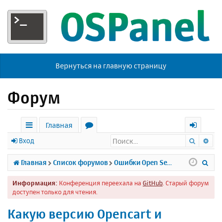
Вернуться на главную страницу
Форум
Главная
Поиск
Ра
с
о
х
Вход
ы
р
о
П
Главная
Список форумов
Ошибки Open Server
л
у
д
о
Информация:
Конференция переехала на
GitHub
. Старый форум
к
м
и
доступен только для чтения.
и
ы
с
Какую версию Opencart и
к