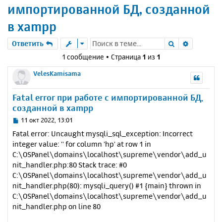
импортированной БД, созданной
в xampp
Поиск
Расшире
Ответить
1 сообщение • Страница
1
из
1
VelesKamisama
Fatal error при работе с импортированной БД,
созданной в xampp
С
11 окт 2022, 13:01
о
Fatal error: Uncaught mysqli_sql_exception: Incorrect
о
integer value: '' for column 'hp' at row 1 in
б
C:\OSPanel\domains\localhost\supreme\vendor\add_u
щ
е
nit_handler.php:80 Stack trace: #0
н
C:\OSPanel\domains\localhost\supreme\vendor\add_u
и
nit_handler.php(80): mysqli_query() #1 {main} thrown in
е
C:\OSPanel\domains\localhost\supreme\vendor\add_u
nit_handler.php on line 80