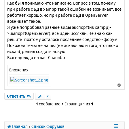
Как бы я понимаю что написано. Вопрос в том, почему
при работе с БД в xampp такой ошибки не возникает, все
работает хорошо, но при работе с БД в OpenServer
возникает такое.
Я уже попробовал разные виды экспорт(из xampp)-
>импорт(OpenServer), все идеи иссякли. Не знаю как
решить, поэтому осталось последнее средство - форум.
Похожей темы не нашел(не исключаю и того, что плохо
искал), решил создать новую.
Вся надежда на вас. Спасибо.
Вложения
В
е
р
Ответить
н
1 сообщение • Страница
1
из
1
у
т
ь
с
Главная
Список форумов
я