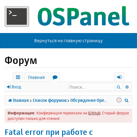
Вернуться на главную страницу
Форум
Главная
Поиск
Ра
с
о
х
Вход
ы
р
о
П
Главная
Список форумов
Обсуждение Open Server
л
у
д
о
Информация:
Конференция переехала на
GitHub
. Старый форум
к
м
и
доступен только для чтения.
и
ы
с
Fatal error при работе с
к