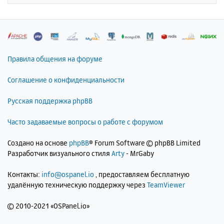
к
н
а
ч
а
л
Правила общения на форуме
у
Соглашение о конфиденциальности
Русская поддержка phpBB
Часто задаваемые вопросы о работе с форумом
Создано на основе
phpBB
® Forum Software © phpBB Limited
Разработчик визуального стиля
Arty
- MrGaby
Контакты:
info@ospanel.io
, предоставляем бесплатную
удалённую техническую поддержку через
TeamViewer
©
2010-2021 «OSPanel.io»