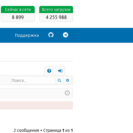
Cейчас в сети
Всего загрузок
8 899
4 255 988
Поддержка
С
Поиск
Расширенный поиск
FA
х
Q
о
д
2 сообщения • Страница
1
из
1