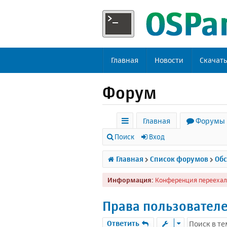
Главная
Новости
Скачат
Форум
Главная
Форумы
с
Поиск
Вход
ы
Главная
Список форумов
Обс
л
Информация:
Конференция переехал
к
и
Права пользователе
Ответить