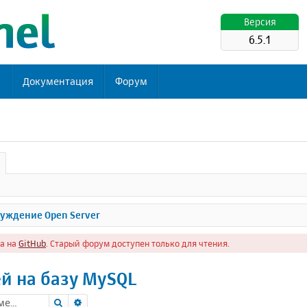
Версия
6.5.1
ь
Документация
Форум
уждение Open Server
а на
GitHub
. Старый форум доступен только для чтения.
й на базу MySQL
Поиск
Расширенный поиск