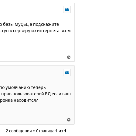
ю базы MyQSL, а подскажите
оступ к серверу из интернета всем
В
е
р
н
у
т
 по умолчанию теперь
ь
 прав пользователей БД если ваш
с
тройка находится?
я
к
н
В
а
е
ч
2 сообщения • Страница
1
из
1
р
а