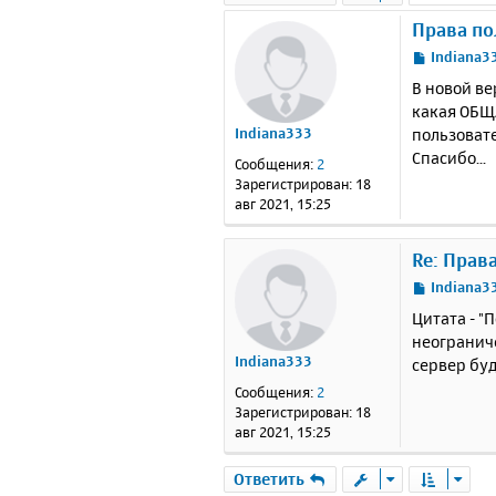
Права по
С
Indiana3
о
В новой ве
о
какая ОБЩА
б
пользоват
Indiana333
щ
е
Спасибо...
Сообщения:
2
н
Зарегистрирован:
18
и
авг 2021, 15:25
е
Re: Прав
С
Indiana3
о
Цитата - "
о
неогранич
б
Indiana333
сервер буд
щ
е
Сообщения:
2
н
Зарегистрирован:
18
и
авг 2021, 15:25
е
Ответить