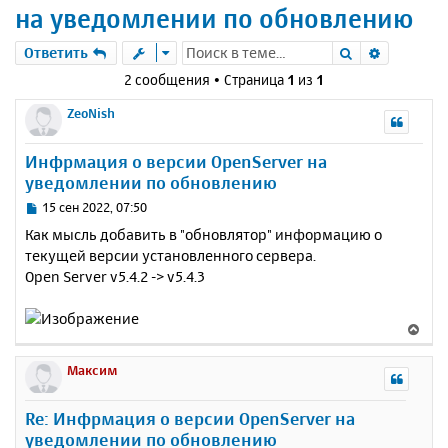
на уведомлении по обновлению
Поиск
Расшире
Ответить
2 сообщения • Страница
1
из
1
ZeoNish
Инфрмация о версии OpenServer на
уведомлении по обновлению
С
15 сен 2022, 07:50
о
Как мысль добавить в "обновлятор" информацию о
о
текущей версии установленного сервера.
б
Open Server v5.4.2 -> v5.4.3
щ
е
н
В
и
е
е
р
Максим
н
у
Re: Инфрмация о версии OpenServer на
т
уведомлении по обновлению
ь