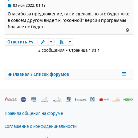
с
С
03 ноя 2022, 01:17
я
о
Спасибо за предложение, так и сделаю, но это будет уже
к
о
в совсем другом виде т.к. "оконной" версии программы
н
б
больше не будет.
щ
а
В
е
ч
е
н
а
р
Ответить
и
л
н
е
2 сообщения • Страница
1
из
1
у
у
т
ь
с
Главная
Список форумов
я
к
н
а
ч
а
л
Правила общения на форуме
у
Соглашение о конфиденциальности