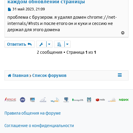
каждом обновлении страницы
ь
с
С
31 май 2023, 21:09
я
о
проблема с брузером. я удалял домен chrome://net-
к
о
internals/#hsts и после етого он и куки и сессию не
н
б
держал для этого домена
щ
а
В
е
ч
е
н
а
р
Ответить
и
л
н
е
2 сообщения • Страница
1
из
1
у
у
т
ь
с
Главная
Список форумов
я
к
н
а
ч
а
л
Правила общения на форуме
у
Соглашение о конфиденциальности