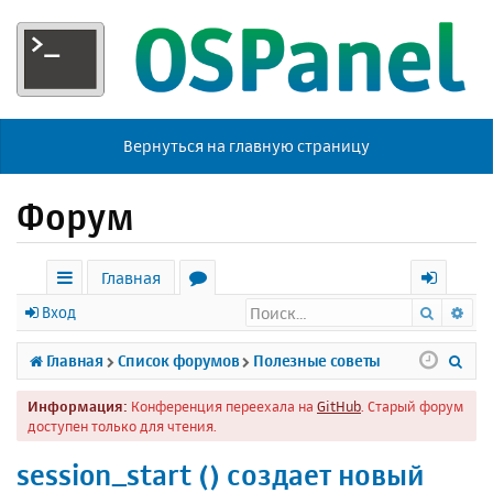
Вернуться на главную страницу
Форум
Главная
Поиск
Ра
с
о
х
Вход
ы
р
о
П
Главная
Список форумов
Полезные советы
л
у
д
о
Информация:
Конференция переехала на
GitHub
. Старый форум
к
м
и
доступен только для чтения.
и
ы
с
session_start () создает новый
к