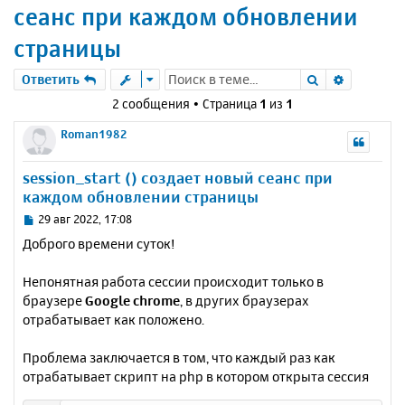
сеанс при каждом обновлении
страницы
Поиск
Расшире
Ответить
2 сообщения • Страница
1
из
1
Roman1982
session_start () создает новый сеанс при
каждом обновлении страницы
С
29 авг 2022, 17:08
о
Доброго времени суток!
о
б
Непонятная работа сессии происходит только в
щ
е
браузере
Google chrome
, в других браузерах
н
отрабатывает как положено.
и
е
Проблема заключается в том, что каждый раз как
отрабатывает скрипт на php в котором открыта сессия