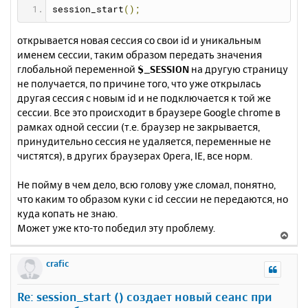
session_start
();
открывается новая сессия со свои id и уникальным
именем сессии, таким образом передать значения
глобальной переменной
$_SESSION
на другую страницу
не получается, по причине того, что уже открылась
другая сессия с новым id и не подключается к той же
сессии. Все это происходит в браузере Google chrome в
рамках одной сессии (т.е. браузер не закрывается,
принудительно сессия не удаляется, переменные не
чистятся), в других браузерах Opera, IE, все норм.
Не пойму в чем дело, всю голову уже сломал, понятно,
что каким то образом куки с id сессии не передаются, но
куда копать не знаю.
Может уже кто-то победил эту проблему.
В
е
р
crafic
н
у
Re: session_start () создает новый сеанс при
т