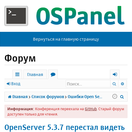
Вернуться на главную страницу
Форум
Главная
Поиск
Ра
с
о
х
Вход
ы
р
о
П
Главная
Список форумов
Ошибки Open Server
л
у
д
о
Информация:
Конференция переехала на
GitHub
. Старый форум
к
м
и
доступен только для чтения.
и
ы
с
OpenServer 5.3.7 перестал видеть
к