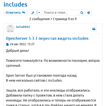
includes
Поиск
Расшире
Ответить
2 сообщения • Страница
1
из
1
Julia0802
OpenServer 5.3.7 перестал видеть includes
С
24 авг 2022, 13:27
о
Добрый день!
о
б
Помогите пожалуйста. По возможности поскорее, вопрос
щ
е
срочный.
н
и
Open Server был установлен полгода назад.
е
В нем несколько сайтов с includes.
Зашла, все работало, и эти инклюды отображались.
Добавила папку с проектом, в нем стала делать
инклюды. Не отобразились и теперь не отображаются
даже в старых, хотя я в тех файлах ничего не меняла. В