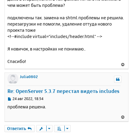
чем может быть проблема?
подключены так. замена на shtml проблемы не решила.
перезагрузки не помогли, удаление оттуда нового
проекта тоже
<!--#include virtual="includes/header.html" -->
Я новичок, в настройках не понимаю..
Спасибо!
В
е
р
Julia0802
н
у
Re: OpenServer 5.3.7 перестал видеть includes
т
ь
С
24 авг 2022, 18:54
с
о
проблема решена.
о
я
б
к
В
щ
н
е
е
а
р
Ответить
н
ч