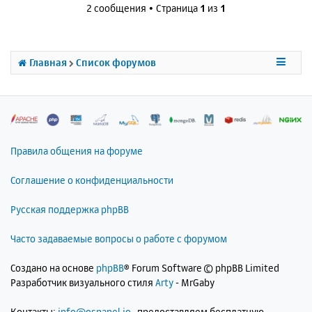
н
и
2 сообщения • Страница
1
из
1
а
у
е
л
т
у
ь
с
Главная
Список форумов
я
к
н
а
ч
а
л
Правила общения на форуме
у
Соглашение о конфиденциальности
Русская поддержка phpBB
Часто задаваемые вопросы о работе с форумом
Создано на основе
phpBB
® Forum Software © phpBB Limited
Разработчик визуального стиля
Arty
- MrGaby
Контакты:
info@ospanel.io
, предоставляем бесплатную