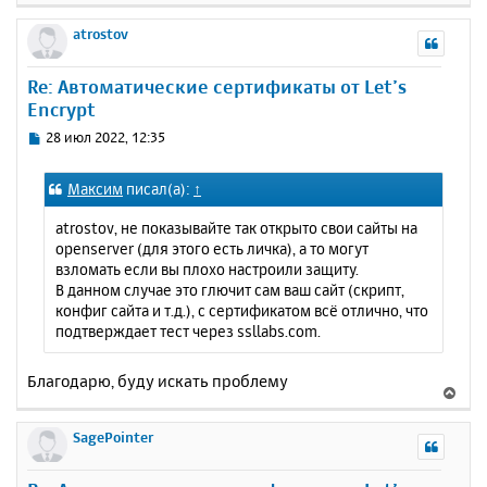
е
р
atrostov
н
у
Re: Автоматические сертификаты от Let’s
т
Encrypt
ь
с
С
28 июл 2022, 12:35
я
о
к
о
Максим
писал(а):
↑
н
б
щ
а
atrostov, не показывайте так открыто свои сайты на
е
ч
openserver (для этого есть личка), а то могут
н
а
взломать если вы плохо настроили защиту.
и
л
В данном случае это глючит сам ваш сайт (скрипт,
е
у
конфиг сайта и т.д.), с сертификатом всё отлично, что
подтверждает тест через ssllabs.com.
Благодарю, буду искать проблему
В
е
р
SagePointer
н
у