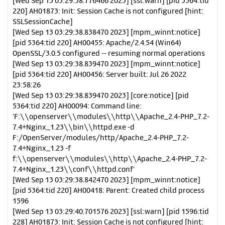
[Wed Sep 13 03:29:38.776466 2023] [ssl:warn] [pid 5364:tid
220] AH01873: Init: Session Cache is not configured [hint:
SSLSessionCache]
[Wed Sep 13 03:29:38.838470 2023] [mpm_winnt:notice]
[pid 5364:tid 220] AH00455: Apache/2.4.54 (Win64)
OpenSSL/3.0.5 configured -- resuming normal operations
[Wed Sep 13 03:29:38.839470 2023] [mpm_winnt:notice]
[pid 5364:tid 220] AH00456: Server built: Jul 26 2022
23:58:26
[Wed Sep 13 03:29:38.839470 2023] [core:notice] [pid
5364:tid 220] AH00094: Command line:
'F:\\openserver\\modules\\http\\Apache_2.4-PHP_7.2-
7.4+Nginx_1.23\\bin\\httpd.exe -d
F:/OpenServer/modules/http/Apache_2.4-PHP_7.2-
7.4+Nginx_1.23 -f
f:\\openserver\\modules\\http\\Apache_2.4-PHP_7.2-
7.4+Nginx_1.23\\conf\\httpd.conf'
[Wed Sep 13 03:29:38.842470 2023] [mpm_winnt:notice]
[pid 5364:tid 220] AH00418: Parent: Created child process
1596
[Wed Sep 13 03:29:40.701576 2023] [ssl:warn] [pid 1596:tid
228] AH01873: Init: Session Cache is not configured [hint: