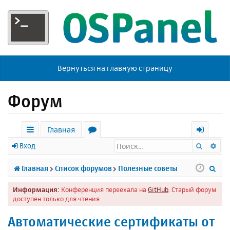
Вернуться на главную страницу
Форум
Главная
Поиск
Ра
с
о
х
Вход
ы
р
о
П
Главная
Список форумов
Полезные советы
л
у
д
о
Информация:
Конференция переехала на
GitHub
. Старый форум
к
м
и
доступен только для чтения.
и
ы
с
Автоматические сертификаты от
к