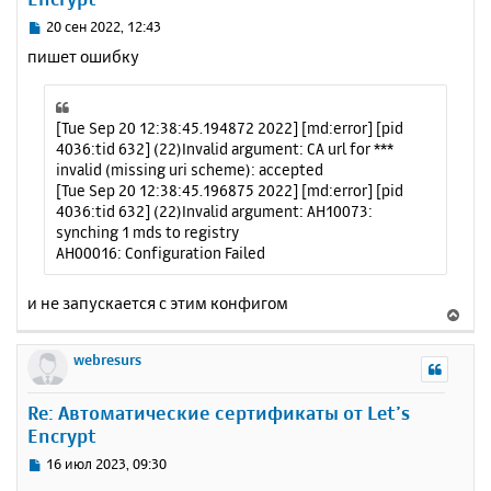
ь
с
С
20 сен 2022, 12:43
я
о
пишет ошибку
к
о
н
б
щ
а
е
ч
[Tue Sep 20 12:38:45.194872 2022] [md:error] [pid
н
а
4036:tid 632] (22)Invalid argument: CA url for ***
и
л
invalid (missing uri scheme): accepted
е
у
[Tue Sep 20 12:38:45.196875 2022] [md:error] [pid
4036:tid 632] (22)Invalid argument: AH10073:
synching 1 mds to registry
AH00016: Configuration Failed
и не запускается с этим конфигом
В
е
р
webresurs
н
у
Re: Автоматические сертификаты от Let’s
т
Encrypt
ь
с
С
16 июл 2023, 09:30
я
о