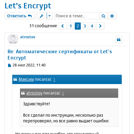
Let’s Encrypt
Поиск
Расшире
Ответить
31 сообщение
1
2
3
4
Пред.
След.
atrostov
Re: Автоматические сертификаты от Let’s
Encrypt
С
28 июл 2022, 11:40
о
о
Максим
писал(а):
↑
б
щ
е
atrostov
писал(а):
↑
н
и
Здравствуйте!
е
Все сделал по инструкции, несколько раз
перепроверял, но все равно выдает ошибки:
Не вижу у вас там ошибок, это стандартный