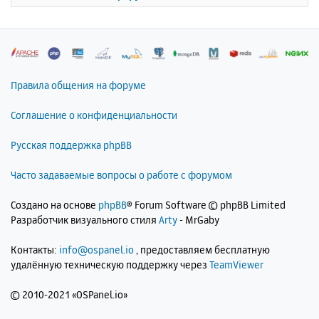
к
н
а
ч
а
л
Правила общения на форуме
у
Соглашение о конфиденциальности
Русская поддержка phpBB
Часто задаваемые вопросы о работе с форумом
Создано на основе
phpBB
® Forum Software © phpBB Limited
Разработчик визуального стиля
Arty
- MrGaby
Контакты:
info@ospanel.io
, предоставляем бесплатную
удалённую техническую поддержку через
TeamViewer
©
2010-2021 «OSPanel.io»