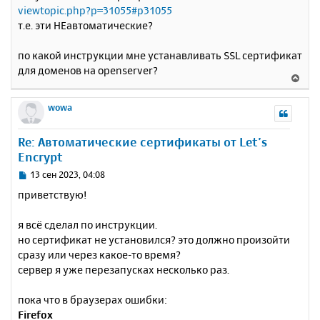
е
у
viewtopic.php?p=31055#p31055
т.е. эти НЕавтоматические?
по какой инструкции мне устанавливать SSL сертификат
для доменов на openserver?
В
е
р
wowa
н
у
Re: Автоматические сертификаты от Let’s
т
Encrypt
ь
с
С
13 сен 2023, 04:08
я
о
приветствую!
к
о
н
б
я всё сделал по инструкции.
щ
а
е
но сертификат не установился? это должно произойти
ч
н
а
сразу или через какое-то время?
и
л
сервер я уже перезапусках несколько раз.
е
у
пока что в браузерах ошибки:
Firefox