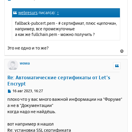
я
о
к
о
webresurs
писал(а):
↑
н
б
щ
а
fallback-pubcert.pem - # сертификат, плюс «цепочка»,
е
ч
например, все промежуточные
н
а
а как же fullchain.pem - можно получить ?
и
л
е
у
Это не одно и то же?
В
е
р
wowa
н
у
Re: Автоматические сертификаты от Let’s
т
Encrypt
ь
с
С
16 авг 2023, 16:27
я
о
плохо что у вас много важной информации на "Форуме"
к
о
а не в "Документации"
н
б
когда надо не найдёшь.
щ
а
е
ч
н
а
вот например я нашол
и
л
Re: установка SSL сертификата