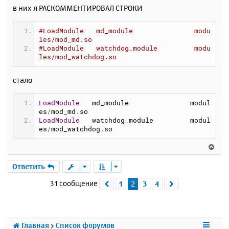
в них я РАСКОММЕНТИРОВАЛ СТРОКИ
#LoadModule   md_module               modu
les/mod_md.so
#LoadModule   watchdog_module         modu
les/mod_watchdog.so
стало
LoadModule
   md_module               modul
es
/
mod_md
.
so
LoadModule
   watchdog_module         modul
es
/
mod_watchdog
.
so
В
е
р
Ответить
н
31 сообщение
1
2
3
4
Пред.
След.
у
т
ь
с
я
Главная
Список форумов