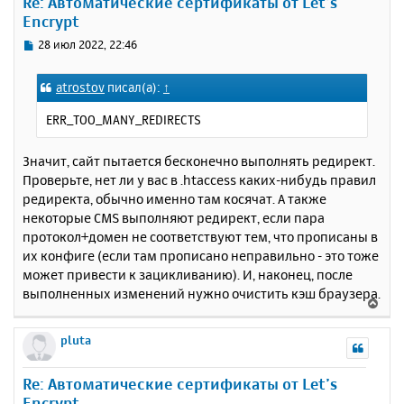
Re: Автоматические сертификаты от Let’s
т
Encrypt
ь
с
С
28 июл 2022, 22:46
я
о
к
о
atrostov
писал(а):
↑
н
б
щ
а
ERR_TOO_MANY_REDIRECTS
е
ч
н
а
и
Значит, сайт пытается бесконечно выполнять редирект.
л
е
у
Проверьте, нет ли у вас в .htaccess каких-нибудь правил
редиректа, обычно именно там косячат. А также
некоторые CMS выполняют редирект, если пара
протокол+домен не соответствуют тем, что прописаны в
их конфиге (если там прописано неправильно - это тоже
может привести к зацикливанию). И, наконец, после
выполненных изменений нужно очистить кэш браузера.
В
е
р
pluta
н
у
Re: Автоматические сертификаты от Let’s
т
Encrypt