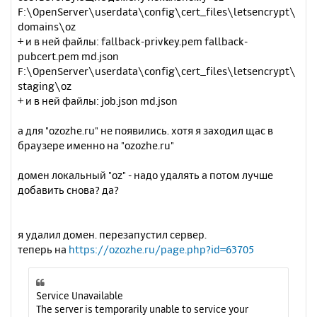
F:\OpenServer\userdata\config\cert_files\letsencrypt\
15
ErrorDocument 416 /page_errors.php?error=4
domains\oz
16
+ и в ней файлы: fallback-privkey.pem fallback-
ErrorDocument 417 /page_errors.php?error=4
pubcert.pem md.json
17
F:\OpenServer\userdata\config\cert_files\letsencrypt\
ErrorDocument 500 /page_errors.php?error=5
00
staging\oz
ErrorDocument 501 /page_errors.php?error=5
+ и в ней файлы: job.json md.json
01
ErrorDocument 502 /page_errors.php?error=5
а для "ozozhe.ru" не появились. хотя я заходил щас в
02
браузере именно на "ozozhe.ru"
ErrorDocument 503 /page_errors.php?error=5
03
ErrorDocument 504 /page_errors.php?error=5
домен локальный "oz" - надо удалять а потом лучше
04
добавить снова? да?
ErrorDocument 505 /page_errors.php?error=5
05
php_value display_errors 1
я удалил домен. перезапустил сервер.
php_value display_startup_errors 1
теперь на
https://ozozhe.ru/page.php?id=63705
php_value error_reporting E_ALL
Service Unavailable
The server is temporarily unable to service your