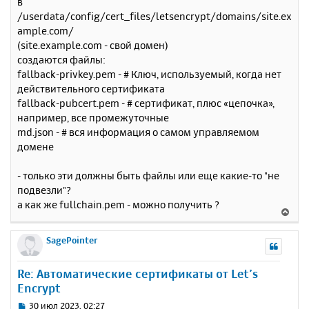
в
к
о
/userdata/config/cert_files/letsencrypt/domains/site.ex
н
б
ample.com/
щ
а
е
(site.example.com - свой домен)
ч
н
а
создаются файлы:
и
л
fallback-privkey.pem - # Ключ, используемый, когда нет
е
у
действительного сертификата
fallback-pubcert.pem - # сертификат, плюс «цепочка»,
например, все промежуточные
md.json - # вся информация о самом управляемом
домене
- только эти должны быть файлы или еще какие-то "не
подвезли"?
а как же fullchain.pem - можно получить ?
В
е
р
SagePointer
н
у
Re: Автоматические сертификаты от Let’s
т
Encrypt
ь
с
С
30 июл 2023, 02:27