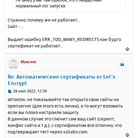
нормальный лог запуска.
Странно, почему же не работает...
Сайт - ...
Выдает ошибку ERR_TOO_MANY_REDIRECTS как будто
сертификат не работает...
В
е
р
Максим
н
у
Re: Автоматические сертификаты от Let’s
т
Encrypt
ь
с
С
28 июл 2022, 12:30
я
о
atrostov, не показывайте так открыто свои сайты на
к
о
openserver (для этого есть личка), а то могут взломать
н
б
если вы плохо настроили защиту.
щ
а
е
В данном случае это глючит сам ваш сайт (скрипт,
ч
н
а
конфиг сайта и т.д.), с сертификатом всё отлично, что
и
л
подтверждает тест через ssllabs.com.
В
е
у