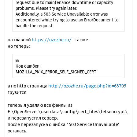
request due to maintenance downtime or capacity
problems. Please try again later.
Additionally, a 503 Service Unavailable error was
encountered while trying to use an ErrorDocument to
handle the request.
на главной
https://ozozhe.ru/
- также.
но теперь:
Код ошибки:
MOZILLA_PKIX_ERROR_SELF_SIGNED_CERT
а по http страница
http://ozozhe.ru/page.php?id=63705
грузится
теперь я удаляю все файлы из
F:\OpenServer\userdata\config\cert_files\letsencrypt\
и перезапустил сервер.
после перезапуска ошибка " 503 Service Unavailable"
осталась.