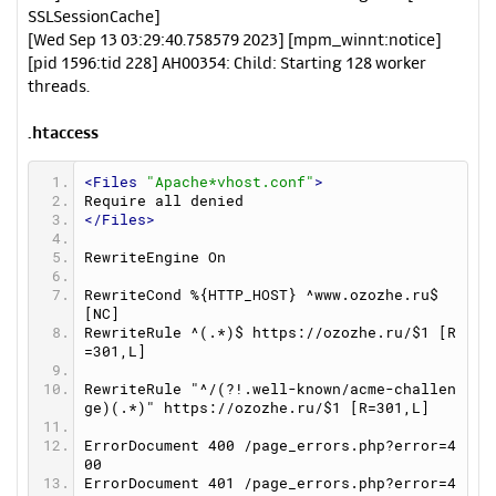
SSLSessionCache]
[Wed Sep 13 03:29:40.758579 2023] [mpm_winnt:notice]
[pid 1596:tid 228] AH00354: Child: Starting 128 worker
threads.
.htaccess
<Files
"Apache*vhost.conf"
>
Require all denied
</Files>
RewriteEngine On
RewriteCond %{HTTP_HOST} ^
www.ozozhe.ru
$ 
[NC]
RewriteRule ^(.*)$ 
https://ozozhe.ru/$1
 [R
=301,L]
RewriteRule "^/(?!.well-known/acme-challen
ge)(.*)" 
https://ozozhe.ru/$1
 [R=301,L]
ErrorDocument 400 /page_errors.php?error=4
00
ErrorDocument 401 /page_errors.php?error=4