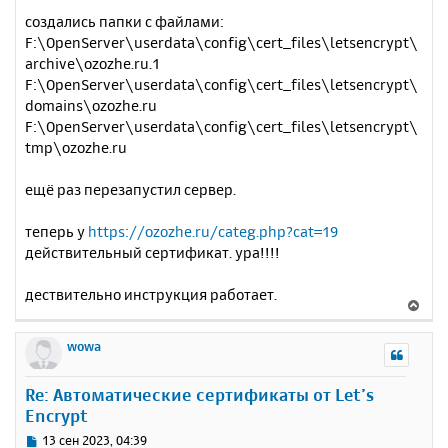
создались папки с файлами:
F:\OpenServer\userdata\config\cert_files\letsencrypt\
archive\ozozhe.ru.1
F:\OpenServer\userdata\config\cert_files\letsencrypt\
domains\ozozhe.ru
F:\OpenServer\userdata\config\cert_files\letsencrypt\
tmp\ozozhe.ru
ещё раз перезапустил сервер.
теперь у
https://ozozhe.ru/categ.php?cat=19
действительный сертификат. ура!!!!
дествительно инструкция работает.
В
е
р
wowa
н
у
Re: Автоматические сертификаты от Let’s
т
Encrypt
ь
с
С
13 сен 2023, 04:39