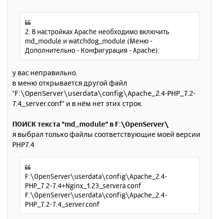
я
о
к
о
н
б
щ
2. В настройках Apache необходимо включить
а
е
md_module и watchdog_module (Меню -
ч
н
Дополнительно - Конфигурация - Apache):
а
и
л
е
у
у вас неправильно.
в меню открывается другой файл
"F:\OpenServer\userdata\config\Apache_2.4-PHP_7.2-
7.4_server.conf" и в нём нет этих строк.
ПОИСК текста "md_module" в F:\OpenServer\
я выбрал только файлы соответствующие моей версии
PHP7.4
F:\OpenServer\userdata\config\Apache_2.4-
PHP_7.2-7.4+Nginx_1.23_servera.conf
F:\OpenServer\userdata\config\Apache_2.4-
PHP_7.2-7.4_server.conf