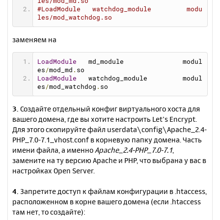
les/mod_md.so
#LoadModule   watchdog_module         modu
les/mod_watchdog.so
заменяем на
LoadModule
   md_module               modul
es
/
mod_md
.
so
LoadModule
   watchdog_module         modul
es
/
mod_watchdog
.
so
3.
Создайте отдельный конфиг виртуального хоста для
вашего домена, где вы хотите настроить Let’s Encrypt.
Для этого скопируйте файл userdata\config\Apache_2.4-
PHP_7.0-7.1_vhost.conf в корневую папку домена. Часть
имени файла, а именно
Apache_2.4-PHP_7.0-7.1
,
замените на ту версию Apache и PHP, что выбрана у вас в
настройках Open Server.
4.
Запретите доступ к файлам конфигурации в .htaccess,
расположенном в корне вашего домена (если .htaccess
там нет, то создайте):