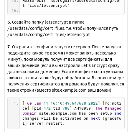
MDStoreDir "%sprogdir%/userdata/config/cer
t_files/letsencrypt"
<IfModule
ssl_module
>
<VirtualHost
 *:%
httpsport
%
>
6.
Создайте папку letsencrypt в папке
    DocumentRoot    "%hostdir%"
/userdata/config/cert_files, т.е. чтобы получился путь
    ServerName      %host%
/userdata/config/cert_files/letsencrypt.
    ServerAlias     %host% %aliases%
    ServerAdmin     acme@%host%
    ScriptAlias     /cgi-bin/ "%hostdir%/c
7.
Сохраните конфиг и запустите сервер. После запуска
gi-bin/"
подождите какое-то время (может занять несколько
минут), пока модуль получит все сертификаты для
    SSLEngine       on
ваших доменов (если вы настроили Let’s Encrypt сразу
    Protocols       http/1.1 acme-tls/1
    SSLStrictSNIVHostCheck  On
для нескольких доменов). Если в конфиге хоста указаны
    SSLUseStapling          On
алиасы, то они также будут обработаны. В логах по мере
    SetEnvIf User-Agent ".*MSIE [6-9].*" s
получения сертификатов для доменов будут появляться
sl-unclean-shutdown
такие строки (вместо site.example.com ваш домен):
<FilesMatch
"\.(cgi|shtml|phtml|php)
$"
>
[
Tue
Jan
11
16
:
10
:
49.647688
2022
]
[
md
:
noti
        SSLOptions   +StdEnvVars
ce
]
[
pid 
472
:
tid 
788
]
 AH10059
:
The
Managed
</FilesMatch>
Domain
 site
.
example
.
com has been setup 
and
changes will be activated on 
next
(
gracefu
<Directory
"%hostdir%/cgi-bin/"
>
l
)
 server restart
.
        SSLOptions   +StdEnvVars
</Directory>