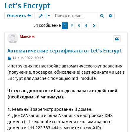
Let’s Encrypt
Поиск
Расшире
Ответить
31 сообщение
1
2
3
4
След.
Максим
Автоматические сертификаты от Let’s Encrypt
С
11 янв 2022, 19:15
о
Инструкция по настройке автоматического управления
о
(получение, проверка, обновление) сертификатами Let’s
б
Encrypt для Apache с помощью md_module.
щ
е
н
Что у вас должно уже быть до начала всех действий
и
(необходимый минимум):
е
1.
Реальный зарегистрированный домен.
2.
Две CAA записи и одна A запись в настройках DNS
домена (site.example.com замените на имя вашего
домена и 111.222.333.444 замените на свой IP):