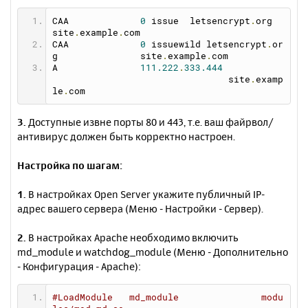
CAA		
0
 issue  letsencrypt
.
org		
site
.
example
.
com
CAA		
0
 issuewild letsencrypt
.
or
g		site
.
example
.
com
A		
111.222
.
333.444
				site
.
examp
le
.
com
3.
Доступные извне порты 80 и 443, т.е. ваш файрвол/
антивирус должен быть корректно настроен.
Настройка по шагам:
1.
В настройках Open Server укажите публичный IP-
адрес вашего сервера (Меню - Настройки - Сервер).
2.
В настройках Apache необходимо включить
md_module и watchdog_module (Меню - Дополнительно
- Конфигурация - Apache):
#LoadModule   md_module               modu