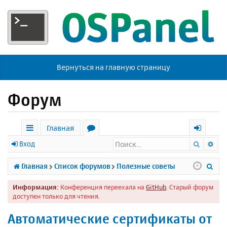
Вернуться на главную страницу
Форум
Главная
Поиск
Ра
с
о
х
Вход
ы
р
о
П
Главная
Список форумов
Полезные советы
л
у
д
о
Информация:
Конференция переехала на
GitHub
. Старый форум
к
м
и
доступен только для чтения.
и
ы
с
Автоматические сертификаты от
к