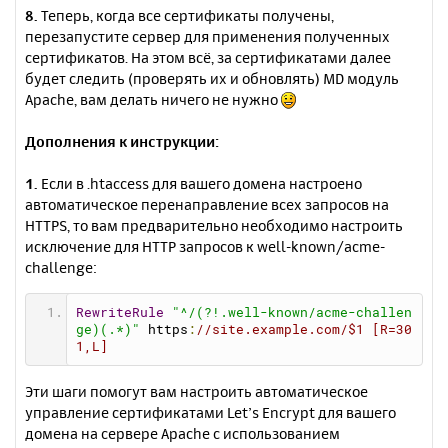
</VirtualHost>
8.
Теперь, когда все сертификаты получены,
</IfModule>
перезапустите сервер для применения полученных
сертификатов. На этом всё, за сертификатами далее
будет следить (проверять их и обновлять) MD модуль
Apache, вам делать ничего не нужно
Дополнения к инструкции:
1.
Если в .htaccess для вашего домена настроено
автоматическое перенаправление всех запросов на
HTTPS, то вам предварительно необходимо настроить
исключение для HTTP запросов к well-known/acme-
challenge:
RewriteRule
"^/(?!.well-known/acme-challen
ge)(.*)"
https
:
//site.example.com/$1
 [R=30
1,L]
Эти шаги помогут вам настроить автоматическое
управление сертификатами Let’s Encrypt для вашего
домена на сервере Apache с использованием