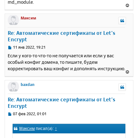
md_module.
В
е
р
Максим
н
у
Re: Автоматические сертификаты от Let’s
т
Encrypt
ь
с
С
11 янв 2022, 19:21
я
о
Если у кого-то что-то не получается или если у вас
к
о
особый конфиг домена, то пишите, будем
н
б
корректировать ваш конфиг и дополнять инструкцию.
щ
а
В
е
ч
е
н
а
р
baxdan
и
л
н
е
у
у
Re: Автоматические сертификаты от Let’s
т
Encrypt
ь
с
С
07 фев 2022, 01:01
я
о
к
о
Максим
писал(а):
↑
н
б
щ
а