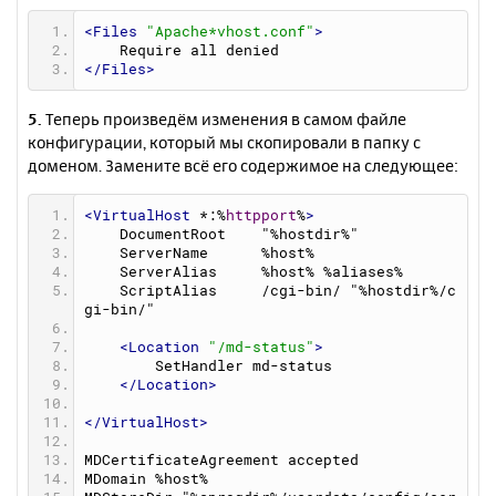
<Files
"Apache*vhost.conf"
>
    Require all denied
</Files>
5.
Теперь произведём изменения в самом файле
конфигурации, который мы скопировали в папку с
доменом. Замените всё его содержимое на следующее:
<VirtualHost
 *:%
httpport
%
>
    DocumentRoot    "%hostdir%"
    ServerName      %host%
    ServerAlias     %host% %aliases%
    ScriptAlias     /cgi-bin/ "%hostdir%/c
gi-bin/"
<Location
"/md-status"
>
        SetHandler md-status
</Location>
</VirtualHost>
MDCertificateAgreement accepted
MDomain %host%