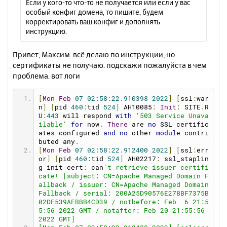
Если у кого-то что-то не получается или если у вас
е
ч
особый конфиг домена, то пишите, будем
н
а
корректировать ваш конфиг и дополнять
и
л
инструкцию.
е
у
Привет, Максим. всё делаю по инструкции, но
сертификаты не получаю. подскажи пожалуйста в чем
проблема. вот логи
[
Mon
Feb
07
02
:
58
:
22.910398
2022
]
[
ssl
:
war
n
]
[
pid 
460
:
tid 
524
]
 AH10085
:
Init
:
 SITE
.
R
U
:
443
 will respond 
with
'503 Service Unava
ilable'
for
 now
.
There
 are 
no
 SSL certific
ates configured 
and
no
 other 
module
 contri
buted any
.
[
Mon
Feb
07
02
:
58
:
22.912400
2022
]
[
ssl
:
err
or
]
[
pid 
460
:
tid 
524
]
 AH02217
:
 ssl_staplin
g_init_cert
:
 can
't retrieve issuer certifi
cate! [subject: CN=Apache Managed Domain F
allback / issuer: CN=Apache Managed Domain 
Fallback / serial: 200A25D90576E278BF7375B
02DF539AFBBB4CD39 / notbefore: Feb  6 21:5
5:56 2022 GMT / notafter: Feb 20 21:55:56 
2022 GMT]