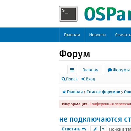
Главная
Новости
Скачат
Форум
Главная
Форумы
с
Поиск
Вход
ы
Главная
Список форумов
Оши
л
Информация:
Конференция переехал
к
и
не подключаются с
Ответить