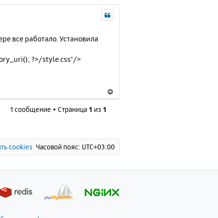
вере все работало. Установила
ry_uri(); ?>/style.css"/>
В
е
1 сообщение • Страница
1
из
1
р
н
у
т
ь
ть cookies
Часовой пояс:
UTC+03:00
с
я
к
н
а
ч
а