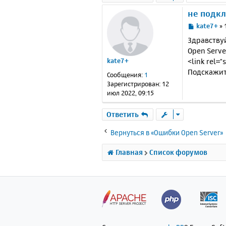
не подк
С
kate7+
»
о
Здравствуй
о
Open Serve
б
<link rel="
kate7+
щ
е
Подскажите
Сообщения:
1
н
Зарегистрирован:
12
и
июл 2022, 09:15
е
Ответить
Вернуться в «Ошибки Open Server»
Главная
Список форумов