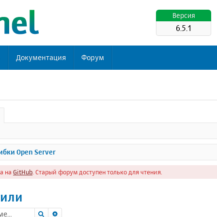
Версия
6.5.1
ь
Документация
Форум
бки Open Server
а на
GitHub
. Старый форум доступен только для чтения.
тили
Поиск
Расширенный поиск