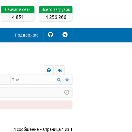
Cейчас в сети
Всего загрузок
4 851
4 256 266
Поддержка
С
Поиск
Расширенный поиск
FA
х
Q
о
д
1 сообщение • Страница
1
из
1