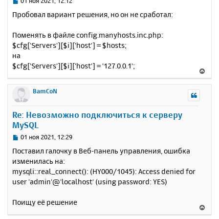
С
01 ноя 2021, 12:12
я
о
Пробовал вариант решения, но он не сработал:
к
о
н
б
Поменять в файле config.manyhosts.inc.php:
щ
а
е
$cfg['Servers'][$i]['host'] = $hosts;
ч
н
а
на
и
л
$cfg['Servers'][$i]['host'] = '127.0.0.1';
В
е
у
е
р
BamCoN
н
у
Re: Невозможно подключиться к серверу
т
MySQL
ь
с
С
01 ноя 2021, 12:29
я
о
Поставил галочку в Веб-панель управления, ошибка
к
о
изменилась на:
н
б
mysqli::real_connect(): (HY000/1045): Access denied for
щ
а
е
user 'admin'@'localhost' (using password: YES)
ч
н
а
и
л
Поищу её решение
В
е
у
е