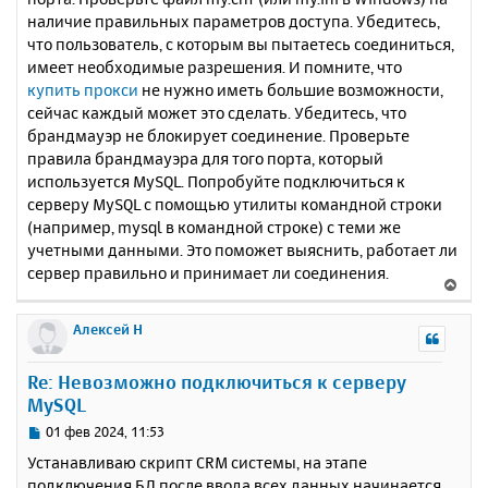
н
а
наличие правильных параметров доступа. Убедитесь,
и
л
что пользователь, с которым вы пытаетесь соединиться,
е
у
имеет необходимые разрешения. И помните, что
купить прокси
не нужно иметь большие возможности,
сейчас каждый может это сделать. Убедитесь, что
брандмауэр не блокирует соединение. Проверьте
правила брандмауэра для того порта, который
используется MySQL. Попробуйте подключиться к
серверу MySQL с помощью утилиты командной строки
(например, mysql в командной строке) с теми же
учетными данными. Это поможет выяснить, работает ли
сервер правильно и принимает ли соединения.
В
е
р
Алексей Н
н
у
Re: Невозможно подключиться к серверу
т
MySQL
ь
с
С
01 фев 2024, 11:53
я
о
Устанавливаю скрипт CRM системы, на этапе
к
о
подключения БД после ввода всех данных начинается