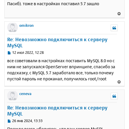
о
Пасиб). тоже в настройках поставил 5.7 зашло
к
о
н
б
В
щ
а
е
е
ч
р
omikron
н
а
н
и
л
у
е
у
Re: Невозможно подключиться к серверу
т
MySQL
ь
с
С
12 июл 2022, 12:28
я
о
все советовали в настройках поставить MySQL 8.0 но с
к
о
ним не запускался OpenServer впринципе, спасибо за
н
б
подсказку, с MySQL 5.7 заработало все, только почему
щ
а
е
пустой пароль не проканал, получилось root/root
ч
В
н
а
е
и
л
р
ceneva
е
у
н
у
Re: Невозможно подключиться к серверу
т
MySQL
ь
с
С
26 янв 2024, 13:33
я
о
Прежде всего, убедитесь, что ваш сервер MySQL