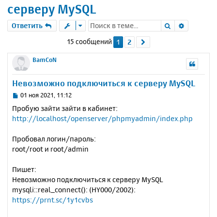
серверу MySQL
Поиск
Расшире
Ответить
15 сообщений
1
2
След.
BamCoN
Невозможно подключиться к серверу MySQL
С
01 ноя 2021, 11:12
о
Пробую зайти зайти в кабинет:
о
http://localhost/openserver/phpmyadmin/index.php
б
щ
е
Пробовал логин/пароль:
н
root/root и root/admin
и
е
Пишет:
Невозможно подключиться к серверу MySQL
mysqli::real_connect(): (HY000/2002):
https://prnt.sc/1y1cvbs