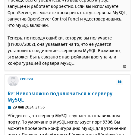
к
о
запущен и работает корректно. Если вы используете
н
б
OpenServer, вы можете проверить статус сервера MySQL,
щ
а
е
запустив OpenServer Control Panel и удостоверившись,
ч
н
а
что MySQL включен.
и
л
е
у
Теперь, по поводу ошибки, которую вы получаете
(HY000/2002), она указывает на то, что не удается
установить соединение с сервером MySQL. Возможно,
это может быть связано с настройками доступа или
конфигурацией сервера MySQL.
В
е
р
ceneva
н
у
Re: Невозможно подключиться к серверу
т
MySQL
ь
с
С
29 янв 2024, 21:56
я
о
Убедитесь, что сервер MySQL слушает на правильном
к
о
порту. По умолчанию MySQL использует порт 3306. Вы
н
б
можете проверить конфигурацию MySQL для уточнения
щ
а
е
порта. Проверьте файл my.cnf (или my.ini в Windows) на
ч