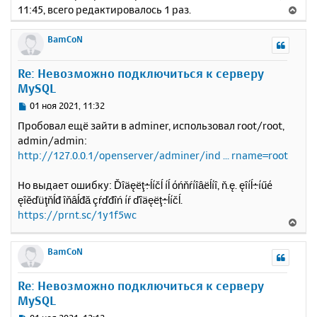
11:45, всего редактировалось 1 раз.
В
е
р
BamCoN
н
у
Re: Невозможно подключиться к серверу
т
MySQL
ь
с
С
01 ноя 2021, 11:32
я
о
Пробовал ещё зайти в adminer, использовал root/root,
к
о
admin/admin:
н
б
http://127.0.0.1/openserver/adminer/ind ... rname=root
щ
а
е
ч
н
а
Но выдает ошибку: Ďîäęëţ÷ĺíčĺ íĺ óńňŕíîâëĺíî, ň.ę. ęîíĺ÷íűé
и
л
ęîěďüţňĺđ îňâĺđă çŕďđîń íŕ ďîäęëţ÷ĺíčĺ.
е
у
https://prnt.sc/1y1f5wc
В
е
р
BamCoN
н
у
Re: Невозможно подключиться к серверу
т
MySQL
ь
с