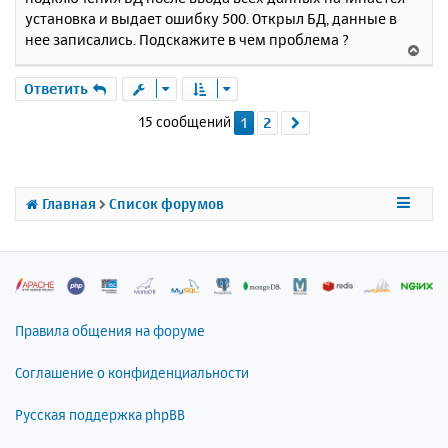
н
б
установка и выдает ошибку 500. Открыл БД, данные в
щ
а
е
нее записались. Подскажите в чем проблема ?
ч
В
н
а
е
и
л
р
Ответить
е
у
н
15 сообщений
1
2
След.
у
т
ь
с
я
Главная
Список форумов
к
н
а
ч
а
л
Правила общения на форуме
у
Соглашение о конфиденциальности
Русская поддержка phpBB