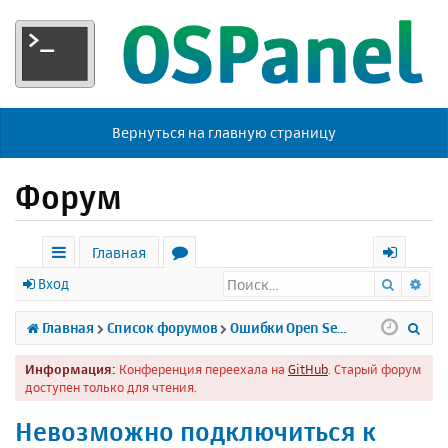
Вернуться на главную страницу
Форум
Главная
Поиск
Ра
с
о
х
Вход
ы
р
о
П
Главная
Список форумов
Ошибки Open Server
л
у
д
о
Информация:
Конференция переехала на
GitHub
. Старый форум
к
м
и
доступен только для чтения.
и
ы
с
Невозможно подключиться к
к