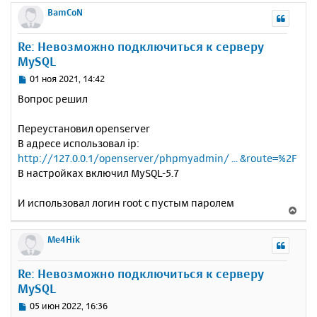
р
BamCoN
н
у
Re: Невозможно подключиться к серверу
т
MySQL
ь
с
С
01 ноя 2021, 14:42
я
о
Вопрос решил
к
о
н
б
Переустановил openserver
щ
а
е
В адресе использовал ip:
ч
н
а
http://127.0.0.1/openserver/phpmyadmin/ ... &route=%2F
и
л
В настройках включил MySQL-5.7
е
у
И использовал логин root с пустым паролем
В
е
р
Me4Hik
н
у
Re: Невозможно подключиться к серверу
т
MySQL
ь
с
С
05 июн 2022, 16:36
я