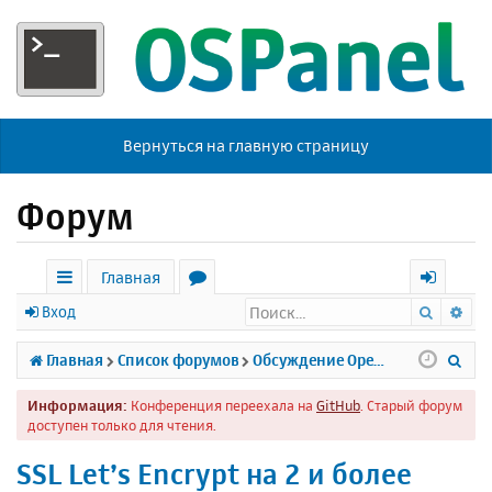
Вернуться на главную страницу
Форум
Главная
Поиск
Ра
с
о
х
Вход
ы
р
о
П
Главная
Список форумов
Обсуждение Open Server
л
у
д
о
Информация:
Конференция переехала на
GitHub
. Старый форум
к
м
и
доступен только для чтения.
и
ы
с
SSL Let’s Encrypt на 2 и более
к