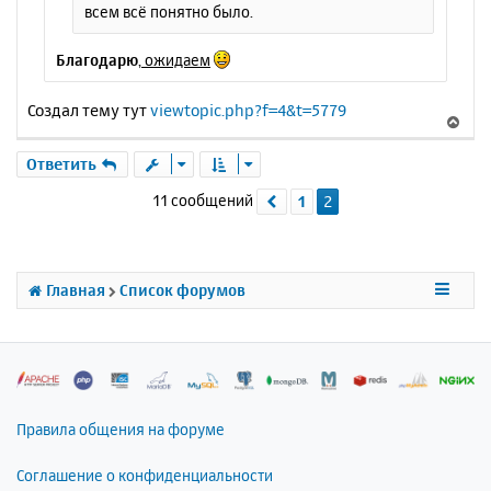
всем всё понятно было.
Благодарю
,
ожидаем
Создал тему тут
viewtopic.php?f=4&t=5779
В
е
р
Ответить
н
11 сообщений
1
2
Пред.
у
т
ь
с
я
Главная
Список форумов
к
н
а
ч
а
л
Правила общения на форуме
у
Соглашение о конфиденциальности