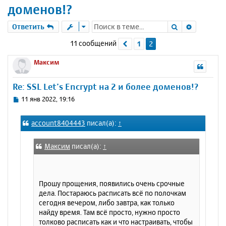
доменов!?
Поиск
Расшире
Ответить
11 сообщений
1
2
Пред.
Максим
Re: SSL Let’s Encrypt на 2 и более доменов!?
С
11 янв 2022, 19:16
о
о
account8404443
писал(а):
↑
б
щ
е
Максим
писал(а):
↑
н
и
е
Прошу прощения, появились очень срочные
дела. Постараюсь расписать всё по полочкам
сегодня вечером, либо завтра, как только
найду время. Там всё просто, нужно просто
толково расписать как и что настраивать, чтобы