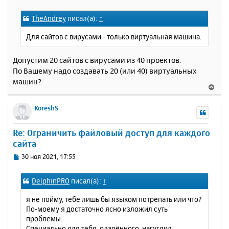
я
о
к
о
TheAndrey
писал(а):
↑
н
б
щ
а
Для сайтов с вирусами - только виртуальная машина.
е
ч
н
а
и
Допустим 20 сайтов с вирусами из 40 проектов.
л
е
у
По Вашему надо создавать 20 (или 40) виртуальных
машин?
В
е
р
KoreshS
н
у
Re: Ограничить файловый доступ для каждого
т
сайта
ь
с
С
30 ноя 2021, 17:55
я
о
к
о
DelphinPRO
писал(а):
↑
н
б
щ
а
я не пойму, тебе лишь бы языком потрепать или что?
е
ч
По-моему я достаточно ясно изложил суть
н
а
проблемы.
и
л
Специально для тебя, одарённого, нагуглил