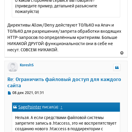
О каком стороннем сервисе Вы говорите?
е
ч
(приведите пример, детальней разъясните
н
а
пожалуйста)
и
л
е
у
Директивы Allow/Deny действуют ТОЛЬКО на Апач и
ТОЛЬКО для разрешения/запрета обработки входящих
HTTP-запросов по определённым критериям. Больше
НИКАКОЙ ДРУГОЙ функциональности они в себе не
несут. СОВСЕМ НИКАКОЙ.
В
е
р
KoreshS
н
у
Re: Ограничить файловый доступ для каждого
т
сайта
ь
с
С
08 дек 2021, 01:31
я
о
к
о
SagePointer
писал(а):
↑
н
б
щ
а
Нельзя. А если средствами файловой системы
е
ч
запретите запись в .htaccess, это не воспрепятствует
н
а
созданию нового .htaccess в поддиректории с
и
л