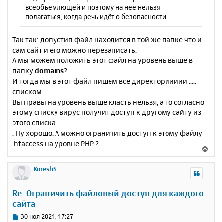
всеобъемлющей и поэтому на неё нельзя
полагаться, когда речь идёт о безопасности.
Так так: допустип файл находится в той же папке что и
сам сайт и его можно перезаписать.
А мы можем положить этот файл на уровень выше в
папку
domains
?
И тогда мы в этот файл пишем все директориииии .....
списком.
Вы правы на уровень выше класть нельзя, а то согласно
этому списку вирус получит доступ к другому сайту из
этого списка.
. Ну хорошо, А можно ограничить доступ к этому файлу
.htaccess на уровне PHP ?
В
е
р
KoreshS
н
у
Re: Ограничить файловый доступ для каждого
т
сайта
ь
с
С
30 ноя 2021, 17:27