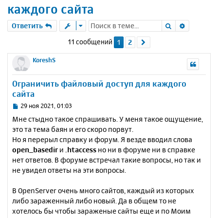
каждого сайта
Поиск
Расшире
Ответить
11 сообщений
1
2
След.
KoreshS
Ограничить файловый доступ для каждого
сайта
С
29 ноя 2021, 01:03
о
Мне стыдно такое спрашивать. У меня такое ощущение,
о
это та тема баян и его скоро порвут.
б
Но я перерыл справку и форум. Я везде вводил слова
щ
е
open_basedir
и
.htaccess
но ни в форуме ни в справке
н
нет ответов. В форуме встречал такие вопросы, но так и
и
не увидел ответы на эти вопросы.
е
В OpenServer очень много сайтов, каждый из которых
либо зараженный либо новый. Да в общем то не
хотелось бы чтобы зараженые сайты еще и по Моим