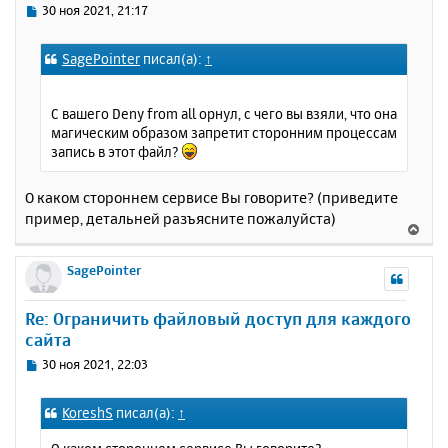
с
С
30 ноя 2021, 21:17
я
о
к
о
SagePointer
писал(а):
↑
н
б
щ
а
е
ч
С вашего Deny from all орнул, с чего вы взяли, что она
н
а
магическим образом запретит сторонним процессам
и
л
запись в этот файл?
е
у
О каком стороннем сервисе Вы говорите? (приведите
пример, детальней разъясните пожалуйста)
В
е
р
SagePointer
н
у
Re: Ограничить файловый доступ для каждого
т
сайта
ь
с
С
30 ноя 2021, 22:03
я
о
к
о
KoreshS
писал(а):
↑
н
б
щ
а