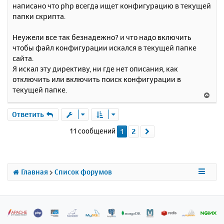
написано что php всегда ищет конфигурацию в текущей
папки скрипта.
Неужели все так безнадежно? и что надо включить
чтобы файл конфигурации искался в текущей папке
сайта.
Я искал эту директиву, ни где нет описания, как
отключить или включить поиск конфигурации в
текущей папке.
В
е
р
Ответить
н
11 сообщений
1
2
След.
у
т
ь
с
я
Главная
Список форумов
к
н
а
ч
а