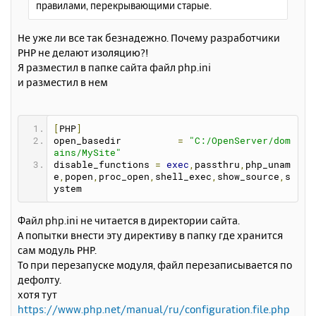
правилами, перекрывающими старые.
е
у
Не уже ли все так безнадежно. Почему разработчики
PHP не делают изоляцию?!
Я разместил в папке сайта файл php.ini
и разместил в нем
[
PHP
]
open_basedir          
=
"C:/OpenServer/dom
ains/MySite"
disable_functions 
=
exec
,
passthru
,
php_unam
e
,
popen
,
proc_open
,
shell_exec
,
show_source
,
s
ystem
Файл php.ini не читается в директории сайта.
А попытки внести эту директиву в папку где хранится
сам модуль PHP.
То при перезапуске модуля, файл перезаписывается по
дефолту.
хотя тут
https://www.php.net/manual/ru/configuration.file.php