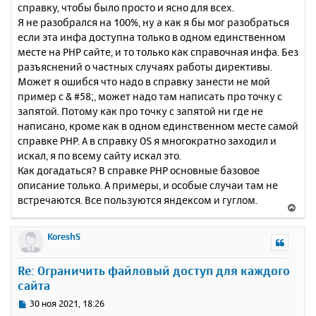
справку, чтобы было просто и ясно для всех.
Я не разобрался на 100%, ну а как я бы мог разобраться
если эта инфа доступна только в одном единственном
месте на PHP сайте, и то только как справочная инфа. Без
разъяснений о частных случаях работы директивы.
Может я ошибся что надо в справку занести не мой
пример с & #58;, может надо там написать про точку с
запятой. Потому как про точку с запятой ни где не
написано, кроме как в одном единственном месте самой
справке PHP. А в справку OS я многократно заходил и
искал, я по всему сайту искал это.
Как догадаться? В справке PHP основные базовое
описание только. А примеры, и особые случаи там не
встречаются. Все пользуются яндексом и гуглом.
В
е
р
KoreshS
н
у
Re: Ограничить файловый доступ для каждого
т
сайта
ь
с
С
30 ноя 2021, 18:26
я
о