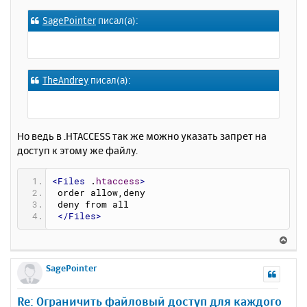
к
о
SagePointer
писал(а):
н
б
щ
а
е
ч
н
а
и
л
TheAndrey
писал(а):
е
у
Но ведь в .HTACCESS так же можно указать запрет на
доступ к этому же файлу.
<Files
 .
htaccess
>
 order allow,deny
 deny from all
</Files>
В
е
р
SagePointer
н
у
Re: Ограничить файловый доступ для каждого
т