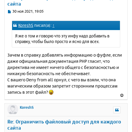
сайта
ь
с
С
30 ноя 2021, 19:05
я
о
к
о
KoreshS
писал(а):
↑
н
б
щ
а
Я же о том и говорю что эту инфу надо добавить в
е
ч
справку, чтобы было просто и ясно для всех.
н
а
и
л
е
Зачем в справку добавлять информацию о фуфле, если
у
даже официальная документация PHP гласит, что
директива не имеет ничего общего с безопасностью и
никакую безопасность не обеспечивает.
С вашего Deny from all орнул, с чего вы взяли, что она
магическим образом запретит сторонним процессам
запись в этот файл?
В
е
р
KoreshS
н
у
Re: Ограничить файловый доступ для каждого
т
сайта
ь