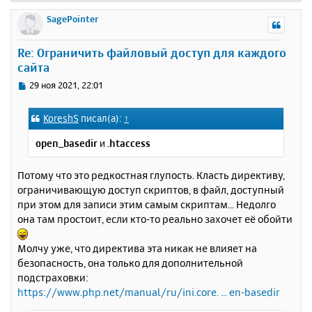
е
р
SagePointer
н
у
Re: Ограничить файловый доступ для каждого
т
сайта
ь
с
С
29 ноя 2021, 22:01
я
о
к
о
KoreshS
писал(а):
↑
н
б
щ
а
open_basedir
и
.htaccess
е
ч
н
а
и
Потому что это редкостная глупость. Класть директиву,
л
е
у
ограничивающую доступ скриптов, в файл, доступный
при этом для записи этим самым скриптам... Недолго
она там простоит, если кто-то реально захочет её обойти
Молчу уже, что директива эта никак не влияет на
безопасность, она только для дополнительной
подстраховки:
https://www.php.net/manual/ru/ini.core. ... en-basedir