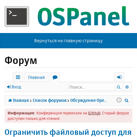
Вернуться на главную страницу
Форум
Главная
Поиск
Ра
с
о
х
Вход
ы
р
о
П
Главная
Список форумов
Обсуждение Open Server
л
у
д
о
Информация:
Конференция переехала на
GitHub
. Старый форум
к
м
и
доступен только для чтения.
и
ы
с
Ограничить файловый доступ для
к