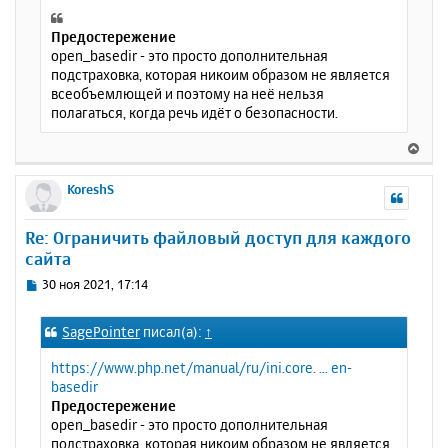
Предостережение
open_basedir - это просто дополнительная
подстраховка, которая никоим образом не является
всеобъемлющей и поэтому на неё нельзя
полагаться, когда речь идёт о безопасности.
В
е
р
KoreshS
н
у
Re: Ограничить файловый доступ для каждого
т
сайта
ь
с
С
30 ноя 2021, 17:14
я
о
к
о
SagePointer
писал(а):
↑
н
б
щ
а
https://www.php.net/manual/ru/ini.core. ... en-
е
ч
basedir
н
а
Предостережение
и
л
open_basedir - это просто дополнительная
е
у
подстраховка, которая никоим образом не является