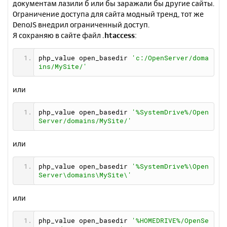
документам лазили б или бы заражали бы другие сайты.
Ограничение доступа для сайта модный тренд, тот жe
DenoJS внедрил ограниченный доступ.
Я сохраняю в сайте файл
.htaccess
:
php_value open_basedir 
'c:/OpenServer/doma
ins/MySite/'
или
php_value open_basedir 
'%SystemDrive%/Open
Server/domains/MySite/'
или
php_value open_basedir 
'%SystemDrive%\Open
Server\domains\MySite\'
или
php_value open_basedir 
'%HOMEDRIVE%/OpenSe