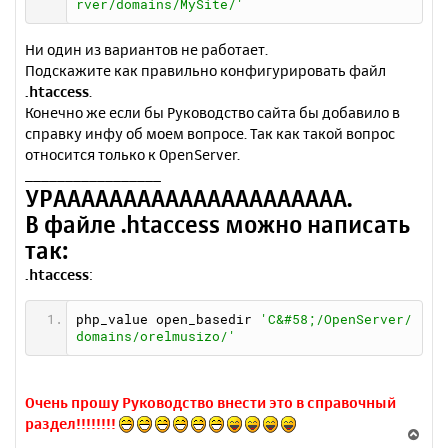
rver/domains/MySite/'
Ни один из вариантов не работает.
Подскажите как правильно конфигурировать файл
.htaccess
.
Конечно же если бы Руководство сайта бы добавило в
справку инфу об моем вопросе. Так как такой вопрос
относится только к OpenServer.
_________________
УРААААААААААААААААААААА.
В файле .htaccess можно написать
так:
.htaccess
:
php_value open_basedir 
'C&#58;/OpenServer/
domains/orelmusizo/'
Очень прошу Руководство внести это в справочный
раздел!!!!!!!!
В