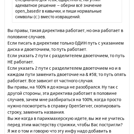
е
у
адекватное решение – оберни всё значение
open_basedir в кавычки, и пиши нормальные
символы (c:) вместо извращений.
Вы правы, такая директива работает, но она работает в
половине случаев.
Если писать в директиве только ОДИН путь с указанием
диска и двоеточием, то путь работает.
Если указать 2 пути с разделителем двоеточием, то путь
НЕ работает.
Если указать 2 пути с разделителем двоеточием но и в
каждом пути заменить двоеточие на & #58; то путь опять
работает. Все зависит от частного случая.
Вы правы, на 100% я до конца не разобрался. Ну так с
другой стороны, эта директива работает в половине
случаев, зачем мне разбираться на 100%, когда просто
нужно посмотреть в справку OpenServer, скопировать
строку, заменить названия.
Вы же когда в парикмахерскую идете, вы же не учитесь
перед этим мастерству стрижки, чтобы Вас постригли?
Я же о том и говорю что эту инфу надо добавить в