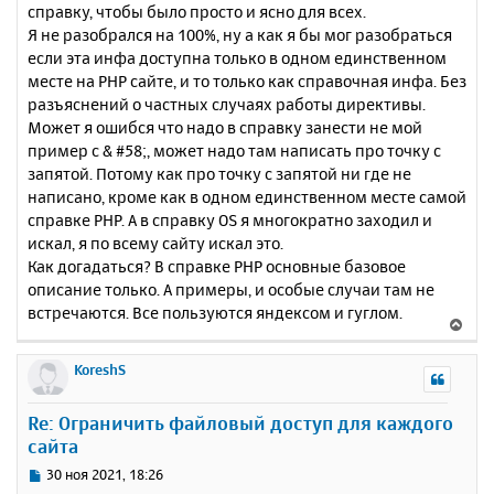
справку, чтобы было просто и ясно для всех.
Я не разобрался на 100%, ну а как я бы мог разобраться
если эта инфа доступна только в одном единственном
месте на PHP сайте, и то только как справочная инфа. Без
разъяснений о частных случаях работы директивы.
Может я ошибся что надо в справку занести не мой
пример с & #58;, может надо там написать про точку с
запятой. Потому как про точку с запятой ни где не
написано, кроме как в одном единственном месте самой
справке PHP. А в справку OS я многократно заходил и
искал, я по всему сайту искал это.
Как догадаться? В справке PHP основные базовое
описание только. А примеры, и особые случаи там не
встречаются. Все пользуются яндексом и гуглом.
В
е
р
KoreshS
н
у
Re: Ограничить файловый доступ для каждого
т
сайта
ь
с
С
30 ноя 2021, 18:26
я
о