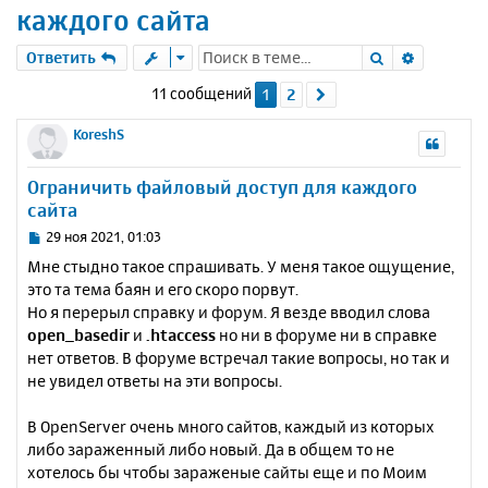
каждого сайта
Поиск
Расшире
Ответить
11 сообщений
1
2
След.
KoreshS
Ограничить файловый доступ для каждого
сайта
С
29 ноя 2021, 01:03
о
Мне стыдно такое спрашивать. У меня такое ощущение,
о
это та тема баян и его скоро порвут.
б
Но я перерыл справку и форум. Я везде вводил слова
щ
е
open_basedir
и
.htaccess
но ни в форуме ни в справке
н
нет ответов. В форуме встречал такие вопросы, но так и
и
не увидел ответы на эти вопросы.
е
В OpenServer очень много сайтов, каждый из которых
либо зараженный либо новый. Да в общем то не
хотелось бы чтобы зараженые сайты еще и по Моим