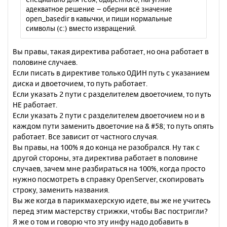
е
у
адекватное решение – оберни всё значение
open_basedir в кавычки, и пиши нормальные
символы (c:) вместо извращений.
Вы правы, такая директива работает, но она работает в
половине случаев.
Если писать в директиве только ОДИН путь с указанием
диска и двоеточием, то путь работает.
Если указать 2 пути с разделителем двоеточием, то путь
НЕ работает.
Если указать 2 пути с разделителем двоеточием но и в
каждом пути заменить двоеточие на & #58; то путь опять
работает. Все зависит от частного случая.
Вы правы, на 100% я до конца не разобрался. Ну так с
другой стороны, эта директива работает в половине
случаев, зачем мне разбираться на 100%, когда просто
нужно посмотреть в справку OpenServer, скопировать
строку, заменить названия.
Вы же когда в парикмахерскую идете, вы же не учитесь
перед этим мастерству стрижки, чтобы Вас постригли?
Я же о том и говорю что эту инфу надо добавить в