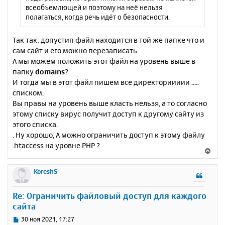
всеобъемлющей и поэтому на неё нельзя
полагаться, когда речь идёт о безопасности.
Так так: допустип файл находится в той же папке что и
сам сайт и его можно перезаписать.
А мы можем положить этот файл на уровень выше в
папку
domains
?
И тогда мы в этот файл пишем все директориииии .....
списком.
Вы правы на уровень выше класть нельзя, а то согласно
этому списку вирус получит доступ к другому сайту из
этого списка.
. Ну хорошо, А можно ограничить доступ к этому файлу
.htaccess на уровне PHP ?
В
е
р
KoreshS
н
у
Re: Ограничить файловый доступ для каждого
т
сайта
ь
с
С
30 ноя 2021, 17:27