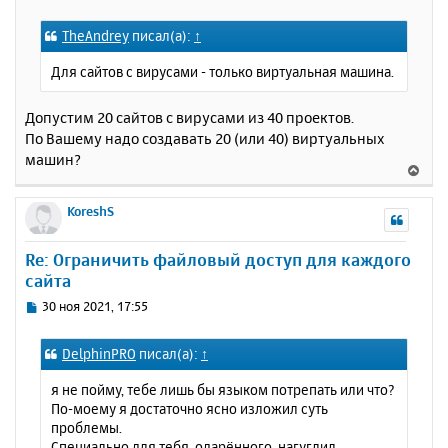
я
о
к
о
TheAndrey
писал(а):
↑
н
б
щ
а
Для сайтов с вирусами - только виртуальная машина.
е
ч
н
а
и
Допустим 20 сайтов с вирусами из 40 проектов.
л
е
у
По Вашему надо создавать 20 (или 40) виртуальных
машин?
В
е
р
KoreshS
н
у
Re: Ограничить файловый доступ для каждого
т
сайта
ь
с
С
30 ноя 2021, 17:55
я
о
к
о
DelphinPRO
писал(а):
↑
н
б
щ
а
я не пойму, тебе лишь бы языком потрепать или что?
е
ч
По-моему я достаточно ясно изложил суть
н
а
проблемы.
и
л
Специально для тебя, одарённого, нагуглил