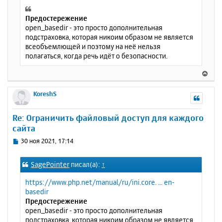
Предостережение
open_basedir - это просто дополнительная
подстраховка, которая никоим образом не является
всеобъемлющей и поэтому на неё нельзя
полагаться, когда речь идёт о безопасности.
В
е
р
KoreshS
н
у
Re: Ограничить файловый доступ для каждого
т
сайта
ь
с
С
30 ноя 2021, 17:14
я
о
к
о
SagePointer
писал(а):
↑
н
б
щ
а
https://www.php.net/manual/ru/ini.core. ... en-
е
ч
basedir
н
а
Предостережение
и
л
open_basedir - это просто дополнительная
е
у
подстраховка, которая никоим образом не является