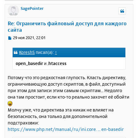
е
р
SagePointer
н
у
Re: Ограничить файловый доступ для каждого
т
сайта
ь
с
С
29 ноя 2021, 22:01
я
о
к
о
KoreshS
писал(а):
↑
н
б
щ
а
open_basedir
и
.htaccess
е
ч
н
а
и
Потому что это редкостная глупость. Класть директиву,
л
е
у
ограничивающую доступ скриптов, в файл, доступный
при этом для записи этим самым скриптам... Недолго
она там простоит, если кто-то реально захочет её обойти
Молчу уже, что директива эта никак не влияет на
безопасность, она только для дополнительной
подстраховки:
https://www.php.net/manual/ru/ini.core. ... en-basedir