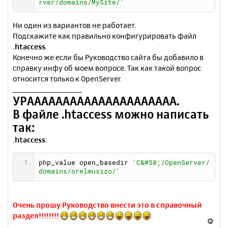
rver/domains/MySite/'
Ни один из вариантов не работает.
Подскажите как правильно конфигурировать файл
.htaccess
.
Конечно же если бы Руководство сайта бы добавило в
справку инфу об моем вопросе. Так как такой вопрос
относится только к OpenServer.
_________________
УРААААААААААААААААААААА.
В файле .htaccess можно написать
так:
.htaccess
:
php_value open_basedir 
'C&#58;/OpenServer/
domains/orelmusizo/'
Очень прошу Руководство внести это в справочный
раздел!!!!!!!!
В