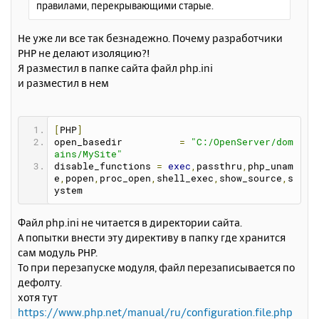
правилами, перекрывающими старые.
е
у
Не уже ли все так безнадежно. Почему разработчики
PHP не делают изоляцию?!
Я разместил в папке сайта файл php.ini
и разместил в нем
[
PHP
]
open_basedir          
=
"C:/OpenServer/dom
ains/MySite"
disable_functions 
=
exec
,
passthru
,
php_unam
e
,
popen
,
proc_open
,
shell_exec
,
show_source
,
s
ystem
Файл php.ini не читается в директории сайта.
А попытки внести эту директиву в папку где хранится
сам модуль PHP.
То при перезапуске модуля, файл перезаписывается по
дефолту.
хотя тут
https://www.php.net/manual/ru/configuration.file.php