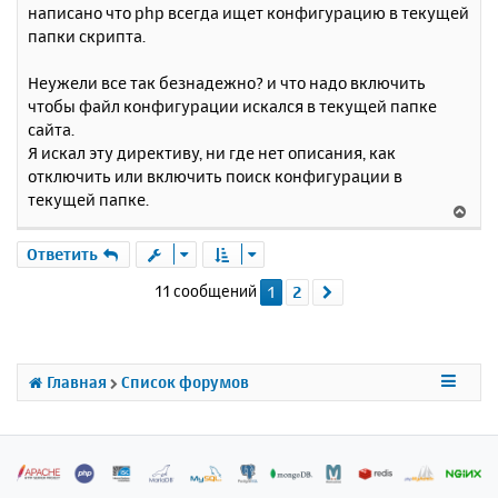
написано что php всегда ищет конфигурацию в текущей
папки скрипта.
Неужели все так безнадежно? и что надо включить
чтобы файл конфигурации искался в текущей папке
сайта.
Я искал эту директиву, ни где нет описания, как
отключить или включить поиск конфигурации в
текущей папке.
В
е
р
Ответить
н
11 сообщений
1
2
След.
у
т
ь
с
я
Главная
Список форумов
к
н
а
ч
а