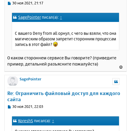
с
С
30 ноя 2021, 21:17
я
о
к
о
SagePointer
писал(а):
↑
н
б
щ
а
е
ч
С вашего Deny from all орнул, с чего вы взяли, что она
н
а
магическим образом запретит сторонним процессам
и
л
запись в этот файл?
е
у
О каком стороннем сервисе Вы говорите? (приведите
пример, детальней разъясните пожалуйста)
В
е
р
SagePointer
н
у
Re: Ограничить файловый доступ для каждого
т
сайта
ь
с
С
30 ноя 2021, 22:03
я
о
к
о
KoreshS
писал(а):
↑
н
б
щ
а