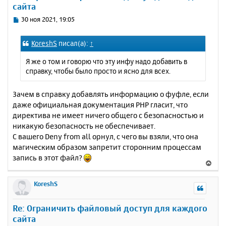
сайта
ь
с
С
30 ноя 2021, 19:05
я
о
к
о
KoreshS
писал(а):
↑
н
б
щ
а
Я же о том и говорю что эту инфу надо добавить в
е
ч
справку, чтобы было просто и ясно для всех.
н
а
и
л
е
Зачем в справку добавлять информацию о фуфле, если
у
даже официальная документация PHP гласит, что
директива не имеет ничего общего с безопасностью и
никакую безопасность не обеспечивает.
С вашего Deny from all орнул, с чего вы взяли, что она
магическим образом запретит сторонним процессам
запись в этот файл?
В
е
р
KoreshS
н
у
Re: Ограничить файловый доступ для каждого
т
сайта
ь