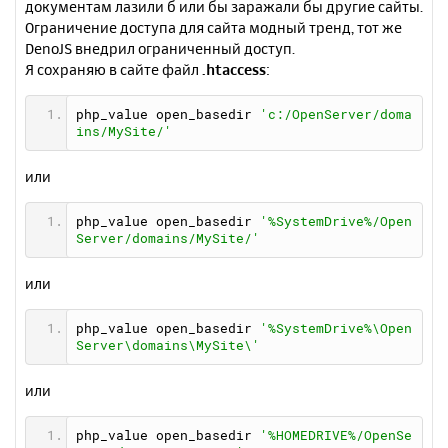
документам лазили б или бы заражали бы другие сайты.
Ограничение доступа для сайта модный тренд, тот жe
DenoJS внедрил ограниченный доступ.
Я сохраняю в сайте файл
.htaccess
:
php_value open_basedir 
'c:/OpenServer/doma
ins/MySite/'
или
php_value open_basedir 
'%SystemDrive%/Open
Server/domains/MySite/'
или
php_value open_basedir 
'%SystemDrive%\Open
Server\domains\MySite\'
или
php_value open_basedir 
'%HOMEDRIVE%/OpenSe