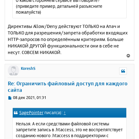
О каком стороннем сервисе Вы говорите?
е
ч
(приведите пример, детальней разъясните
н
а
пожалуйста)
и
л
е
у
Директивы Allow/Deny действуют ТОЛЬКО на Апач и
ТОЛЬКО для разрешения/запрета обработки входящих
HTTP-запросов по определённым критериям. Больше
НИКАКОЙ ДРУГОЙ функциональности они в себе не
несут. СОВСЕМ НИКАКОЙ.
В
е
р
KoreshS
н
у
Re: Ограничить файловый доступ для каждого
т
сайта
ь
с
С
08 дек 2021, 01:31
я
о
к
о
SagePointer
писал(а):
↑
н
б
щ
а
Нельзя. А если средствами файловой системы
е
ч
запретите запись в .htaccess, это не воспрепятствует
н
а
созданию нового .htaccess в поддиректории с
и
л