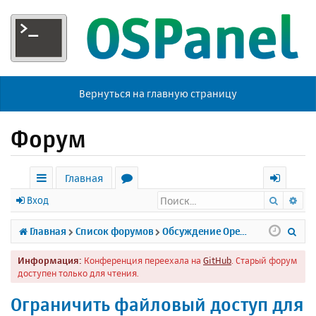
Вернуться на главную страницу
Форум
Главная
Поиск
Ра
с
о
х
Вход
ы
р
о
П
Главная
Список форумов
Обсуждение Open Server
л
у
д
о
Информация:
Конференция переехала на
GitHub
. Старый форум
к
м
и
доступен только для чтения.
и
ы
с
Ограничить файловый доступ для
к