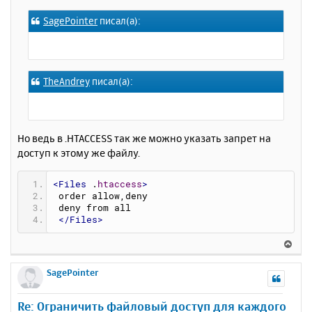
к
о
SagePointer
писал(а):
н
б
щ
а
е
ч
н
а
и
л
TheAndrey
писал(а):
е
у
Но ведь в .HTACCESS так же можно указать запрет на
доступ к этому же файлу.
<Files
 .
htaccess
>
 order allow,deny
 deny from all
</Files>
В
е
р
SagePointer
н
у
Re: Ограничить файловый доступ для каждого
т