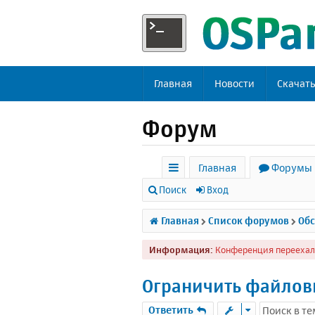
Главная
Новости
Скачат
Форум
Главная
Форумы
с
Поиск
Вход
ы
Главная
Список форумов
Обс
л
Информация:
Конференция переехал
к
и
Ограничить файловы
Ответить