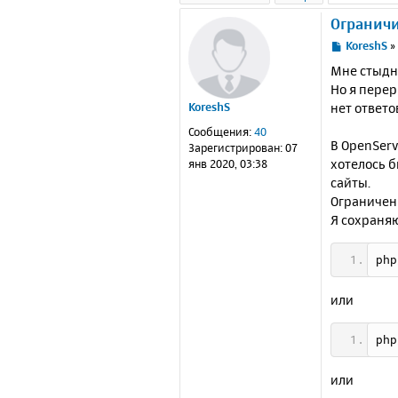
Ограничи
С
KoreshS
о
Мне стыдно
о
Но я перер
б
нет ответо
KoreshS
щ
е
Сообщения:
40
н
В OpenServ
Зарегистрирован:
07
и
хотелось 
янв 2020, 03:38
е
сайты.
Ограничени
Я сохраня
php
или
php
или