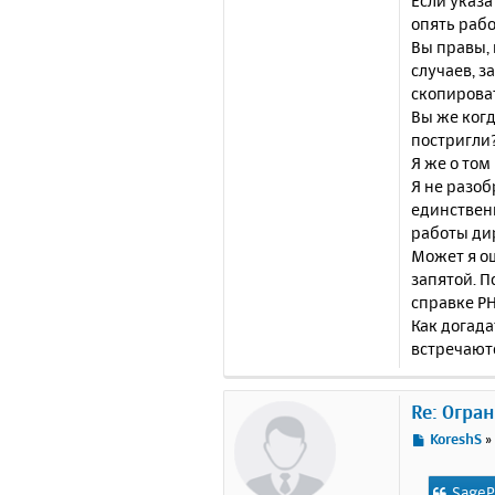
Если указа
опять рабо
Вы правы, 
случаев, з
скопироват
Вы же когд
постригли
Я же о том
Я не разоб
единственн
работы ди
Может я ош
запятой. П
справке PH
Как догада
встречаютс
Re: Огра
С
KoreshS
о
о
SageP