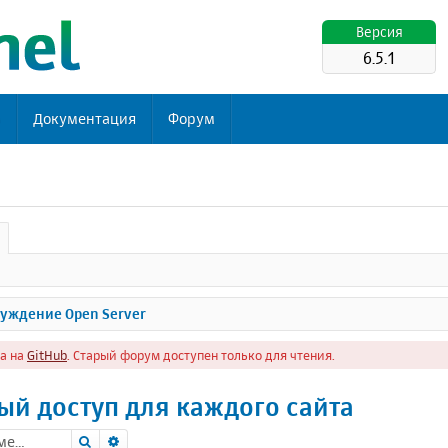
Версия
6.5.1
ь
Документация
Форум
уждение Open Server
а на
GitHub
. Старый форум доступен только для чтения.
й доступ для каждого сайта
Поиск
Расширенный поиск