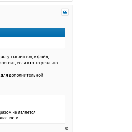
е
р
н
у
т
ь
с
я
к
н
оступ скриптов, в файл,
а
остоит, если кто-то реально
ч
а
о для дополнительной
л
у
бразом не является
опасности.
В