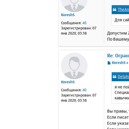
о
о
TheAn
б
KoreshS
щ
Для сай
е
Сообщения:
40
н
Зарегистрирован:
07
и
Допустим 2
янв 2020, 03:38
е
По Вашему
Re: Огра
С
KoreshS
о
о
Delph
б
KoreshS
щ
я не по
е
Сообщения:
40
Специал
н
Зарегистрирован:
07
кавычки
и
янв 2020, 03:38
е
Вы правы, 
Если писат
Если указа