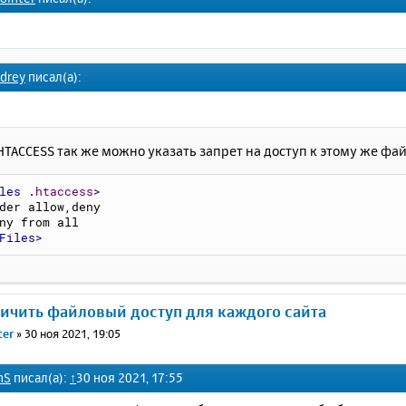
drey
писал(а):
.HTACCESS так же можно указать запрет на доступ к этому же фай
les
 .
htaccess
>
rder allow,deny
eny from all
Files>
ничить файловый доступ для каждого сайта
ter
»
30 ноя 2021, 19:05
hS
писал(а):
↑
30 ноя 2021, 17:55