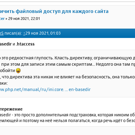
ничить файловый доступ для каждого сайта
ter
»
29 ноя 2021, 22:01
hS
писал(а):
↑
29 ноя 2021, 01:03
asedir
и
.htaccess
 это редкостная глупость. Класть директиву, ограничивающую д
при этом для записи этим самым скриптам... Недолго она там пр
 обойти
 что директива эта никак не влияет на безопасность, она тольк
вки:
w.php.net/manual/ru/ini.core. ... en-basedir
тережение
sedir - это просто дополнительная подстраховка, которая никоим о
млющей и поэтому на неё нельзя полагаться, когда речь идёт о без