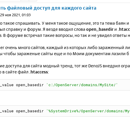
ть файловый доступ для каждого сайта
»
29 ноя 2021, 01:03
 такое спрашивать. У меня такое ощущение, это та тема баян и 
ыл справку и форум. Я везде вводил слова
open_basedir
и
.htac
в. В форуме встречал такие вопросы, но так и не увидел ответы 
er очень много сайтов, каждый из которых либо зараженный ли
бы чтобы зараженые сайты еще и по Моим документам лазили б
е доступа для сайта модный тренд, тот жe DenoJS внедрил огр
ю в сайте файл
.htaccess
:
_value open_basedir 
'c:/OpenServer/domains/MySite/'
_value open_basedir 
'%SystemDrive%/OpenServer/domains/My