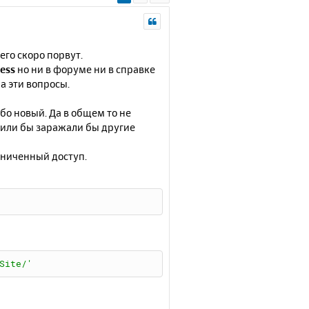
его скоро порвут.
cess
но ни в форуме ни в справке
на эти вопросы.
бо новый. Да в общем то не
 или бы заражали бы другие
аниченный доступ.
Site/'