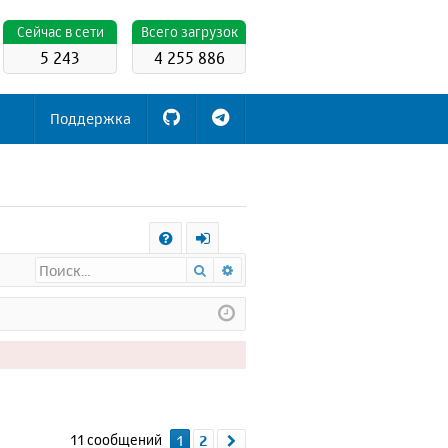
Cейчас в сети
Всего загрузок
5 243
4 255 886
Поддержка
С
Поиск
Расширенный поиск
FA
х
Q
о
д
11 сообщений
1
2
След.