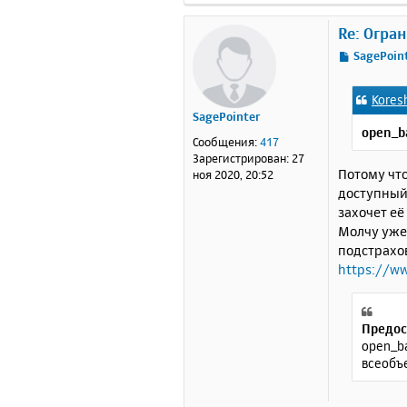
Re: Огра
С
SagePoin
о
о
Kores
б
SagePointer
щ
open_b
е
Сообщения:
417
н
Зарегистрирован:
27
и
Потому что
ноя 2020, 20:52
е
доступный 
захочет её
Молчу уже,
подстрахо
https://ww
Предос
open_ba
всеобъе