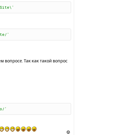
Site\'
te/'
м вопросе. Так как такой вопрос
o/'
В