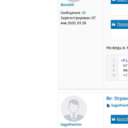
б
KoreshS
щ
е
Сообщения:
40
н
Зарегистрирован:
07
и
янв 2020, 03:38
TheAn
е
Но ведь в 
<Fi
 o
 d
</
Re: Огра
С
SagePoin
о
о
Kores
б
SagePointer
щ