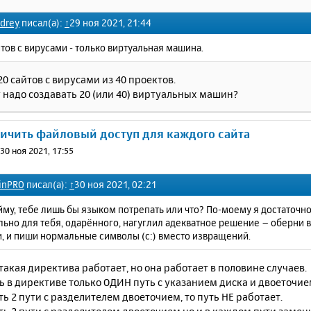
drey
писал(а):
↑
29 ноя 2021, 21:44
тов с вирусами - только виртуальная машина.
0 сайтов с вирусами из 40 проектов.
 надо создавать 20 (или 40) виртуальных машин?
ничить файловый доступ для каждого сайта
»
30 ноя 2021, 17:55
inPRO
писал(а):
↑
30 ноя 2021, 02:21
йму, тебе лишь бы языком потрепать или что? По-моему я достаточн
ьно для тебя, одарённого, нагуглил адекватное решение – оберни в
, и пиши нормальные символы (c:) вместо извращений.
такая директива работает, но она работает в половине случаев.
ь в директиве только ОДИН путь с указанием диска и двоеточием
ть 2 пути с разделителем двоеточием, то путь НЕ работает.