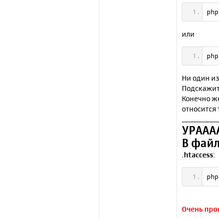
php
или
php
Ни один из
Подскажит
Конечно же
относится 
_________
УРААА
В файл
.htaccess
:
php
Очень прош