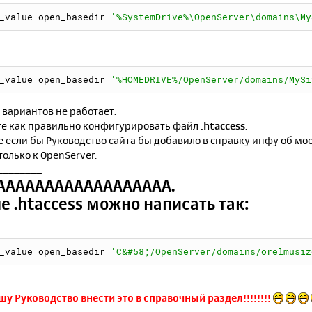
_value open_basedir 
'%SystemDrive%\OpenServer\domains\My
_value open_basedir 
'%HOMEDRIVE%/OpenServer/domains/MySi
 вариантов не работает.
е как правильно конфигурировать файл
.htaccess
.
 если бы Руководство сайта бы добавило в справку инфу об мое
только к OpenServer.
________
АААААААААААААААААА.
е .htaccess можно написать так:
_value open_basedir 
'C&#58;/OpenServer/domains/orelmusiz
у Руководство внести это в справочный раздел!!!!!!!!