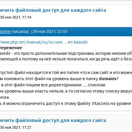
ничить файловый доступ для каждого сайта
»
30 ноя 2021, 17:14
ointer
писал(а):
↑
29 ноя 2021, 22:01
/www.php.net/manual/ru/ini.core. ... en-basedir
тережение
sedir - это просто дополнительная подстраховка, которая никоим о
млющей и поэтому на неё нельзя полагаться, когда речь идёт о без
опустип файл находится в той же папке что и сам сайт и его мож
м положить этот файл на уровень выше в папку
domains
?
 в этот файл пишем все директориииии ..... списком.
а уровень выше класть нельзя, а то согласно этому списку виру
иска.
о, А можно ограничить доступ к этому файлу .htaccess на уровне
ничить файловый доступ для каждого сайта
»
30 ноя 2021, 17:27