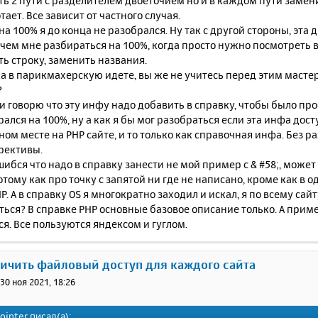
ть 2 пути с разделителем двоеточием но и в каждом пути замени
тает. Все зависит от частного случая.
на 100% я до конца не разобрался. Ну так с другой стороны, эта
ачем мне разбираться на 100%, когда просто нужно посмотреть в
ь строку, заменить названия.
а в парикмахерскую идете, вы же не учитесь перед этим масте
?
 и говорю что эту инфу надо добавить в справку, чтобы было прос
рался на 100%, ну а как я бы мог разобраться если эта инфа дос
ом месте на PHP сайте, и то только как справочная инфа. Без р
рективы.
ибся что надо в справку занести не мой пример с & #58;, может
отому как про точку с запятой ни где не написано, кроме как в
P. А в справку OS я многократно заходил и искал, я по всему сайт
ться? В справке PHP основные базовое описание только. А приме
я. Все пользуются яндексом и гуглом.
ничить файловый доступ для каждого сайта
»
30 ноя 2021, 18:26
ointer
писал(а):