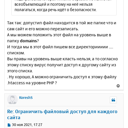
всеобъемлющей и поэтому на неё нельзя
полагаться, когда речь идёт о безопасности.
Так так: допустип файл находится в той же папке что и
сам сайт и его можно перезаписать.
А мы можем положить этот файл на уровень выше в
папку
domains
?
И тогда мы в этот файл пишем все директориииии .....
списком.
Вы правы на уровень выше класть нельзя, а то согласно
этому списку вирус получит доступ к другому сайту из
этого списка.
. Ну хорошо, А можно ограничить доступ к этому файлу
.htaccess на уровне PHP ?
В
е
р
KoreshS
н
у
Re: Ограничить файловый доступ для каждого
т
сайта
ь
с
С
30 ноя 2021, 17:27