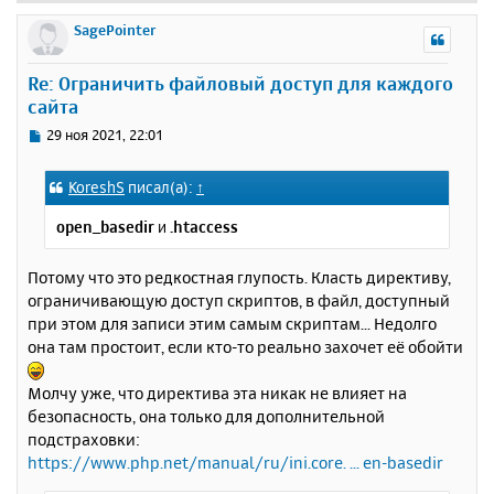
е
р
SagePointer
н
у
Re: Ограничить файловый доступ для каждого
т
сайта
ь
с
С
29 ноя 2021, 22:01
я
о
к
о
KoreshS
писал(а):
↑
н
б
щ
а
open_basedir
и
.htaccess
е
ч
н
а
и
Потому что это редкостная глупость. Класть директиву,
л
е
у
ограничивающую доступ скриптов, в файл, доступный
при этом для записи этим самым скриптам... Недолго
она там простоит, если кто-то реально захочет её обойти
Молчу уже, что директива эта никак не влияет на
безопасность, она только для дополнительной
подстраховки:
https://www.php.net/manual/ru/ini.core. ... en-basedir