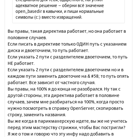
е
у
адекватное решение – оберни всё значение
open_basedir в кавычки, и пиши нормальные
символы (c:) вместо извращений.
Вы правы, такая директива работает, но она работает в
половине случаев.
Если писать в директиве только ОДИН путь с указанием
диска и двоеточием, то путь работает.
Если указать 2 пути с разделителем двоеточием, то путь
НЕ работает.
Если указать 2 пути с разделителем двоеточием но и в
каждом пути заменить двоеточие на & #58; то путь опять
работает. Все зависит от частного случая.
Вы правы, на 100% я до конца не разобрался. Ну так с
другой стороны, эта директива работает в половине
случаев, зачем мне разбираться на 100%, когда просто
нужно посмотреть в справку OpenServer, скопировать
строку, заменить названия.
Вы же когда в парикмахерскую идете, вы же не учитесь
перед этим мастерству стрижки, чтобы Вас постригли?
Я же о том и говорю что эту инфу надо добавить в