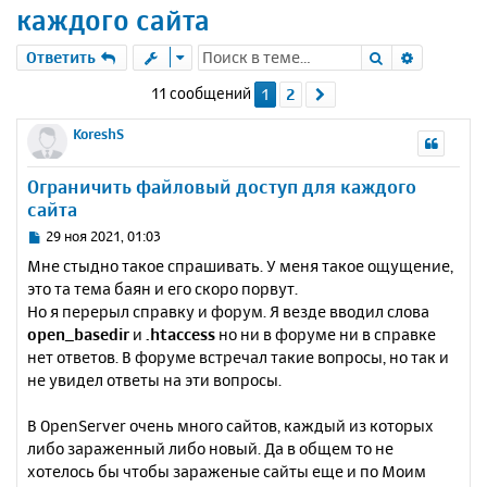
каждого сайта
Поиск
Расшире
Ответить
11 сообщений
1
2
След.
KoreshS
Ограничить файловый доступ для каждого
сайта
С
29 ноя 2021, 01:03
о
Мне стыдно такое спрашивать. У меня такое ощущение,
о
это та тема баян и его скоро порвут.
б
Но я перерыл справку и форум. Я везде вводил слова
щ
е
open_basedir
и
.htaccess
но ни в форуме ни в справке
н
нет ответов. В форуме встречал такие вопросы, но так и
и
не увидел ответы на эти вопросы.
е
В OpenServer очень много сайтов, каждый из которых
либо зараженный либо новый. Да в общем то не
хотелось бы чтобы зараженые сайты еще и по Моим