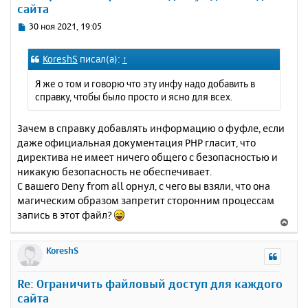
сайта
ь
с
С
30 ноя 2021, 19:05
я
о
к
о
KoreshS
писал(а):
↑
н
б
щ
а
Я же о том и говорю что эту инфу надо добавить в
е
ч
справку, чтобы было просто и ясно для всех.
н
а
и
л
е
Зачем в справку добавлять информацию о фуфле, если
у
даже официальная документация PHP гласит, что
директива не имеет ничего общего с безопасностью и
никакую безопасность не обеспечивает.
С вашего Deny from all орнул, с чего вы взяли, что она
магическим образом запретит сторонним процессам
запись в этот файл?
В
е
р
KoreshS
н
у
Re: Ограничить файловый доступ для каждого
т
сайта
ь