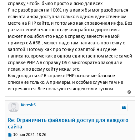
справку, чтобы было просто и ясно для всех.
Я не разобрался на 100%, ну а как я бы мог разобраться
если эта инфа доступна только в одном единственном
месте на PHP сайте, и то только как справочная инфа. Без
разъяснений о частных случаях работы директивы.
Может я ошибся что надо в справку занести не мой
пример с & #58;, может надо там написать про точку с
запятой. Потому как про точку с запятой ни где не
написано, кроме как в одном единственном месте самой
справке PHP. А в справку OS я многократно заходил и
искал, я по всему сайту искал это.
Как догадаться? В справке PHP основные базовое
описание только. А примеры, и особые случаи там не
встречаются. Все пользуются яндексом и гуглом.
В
е
р
KoreshS
н
у
Re: Ограничить файловый доступ для каждого
т
сайта
ь
с
С
30 ноя 2021, 18:26
я
о