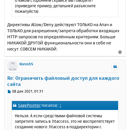
О каком стороннем сервисе Вы говорите?
е
ч
(приведите пример, детальней разъясните
н
а
пожалуйста)
и
л
е
у
Директивы Allow/Deny действуют ТОЛЬКО на Апач и
ТОЛЬКО для разрешения/запрета обработки входящих
HTTP-запросов по определённым критериям. Больше
НИКАКОЙ ДРУГОЙ функциональности они в себе не
несут. СОВСЕМ НИКАКОЙ.
В
е
р
KoreshS
н
у
Re: Ограничить файловый доступ для каждого
т
сайта
ь
с
С
08 дек 2021, 01:31
я
о
к
о
SagePointer
писал(а):
↑
н
б
щ
а
Нельзя. А если средствами файловой системы
е
ч
запретите запись в .htaccess, это не воспрепятствует
н
а
созданию нового .htaccess в поддиректории с
и
л