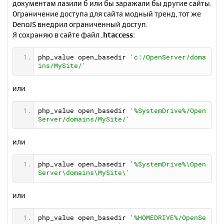
документам лазили б или бы заражали бы другие сайты.
Ограничение доступа для сайта модный тренд, тот жe
DenoJS внедрил ограниченный доступ.
Я сохраняю в сайте файл
.htaccess
:
php_value open_basedir 
'c:/OpenServer/doma
ins/MySite/'
или
php_value open_basedir 
'%SystemDrive%/Open
Server/domains/MySite/'
или
php_value open_basedir 
'%SystemDrive%\Open
Server\domains\MySite\'
или
php_value open_basedir 
'%HOMEDRIVE%/OpenSe