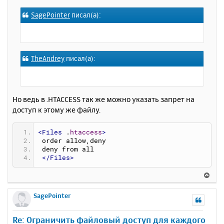
к
о
SagePointer
писал(а):
н
б
щ
а
е
ч
н
а
и
л
TheAndrey
писал(а):
е
у
Но ведь в .HTACCESS так же можно указать запрет на
доступ к этому же файлу.
<Files
 .
htaccess
>
 order allow,deny
 deny from all
</Files>
В
е
р
SagePointer
н
у
Re: Ограничить файловый доступ для каждого
т