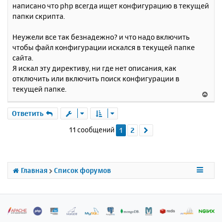
написано что php всегда ищет конфигурацию в текущей
папки скрипта.
Неужели все так безнадежно? и что надо включить
чтобы файл конфигурации искался в текущей папке
сайта.
Я искал эту директиву, ни где нет описания, как
отключить или включить поиск конфигурации в
текущей папке.
В
е
р
Ответить
н
11 сообщений
1
2
След.
у
т
ь
с
я
Главная
Список форумов
к
н
а
ч
а