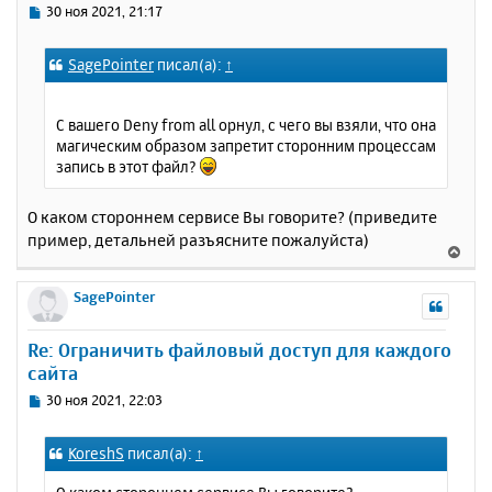
с
С
30 ноя 2021, 21:17
я
о
к
о
SagePointer
писал(а):
↑
н
б
щ
а
е
ч
С вашего Deny from all орнул, с чего вы взяли, что она
н
а
магическим образом запретит сторонним процессам
и
л
запись в этот файл?
е
у
О каком стороннем сервисе Вы говорите? (приведите
пример, детальней разъясните пожалуйста)
В
е
р
SagePointer
н
у
Re: Ограничить файловый доступ для каждого
т
сайта
ь
с
С
30 ноя 2021, 22:03
я
о
к
о
KoreshS
писал(а):
↑
н
б
щ
а