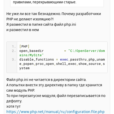
правилами, перекрывающими старые.
е
у
Не уже ли все так безнадежно. Почему разработчики
PHP не делают изоляцию?!
Я разместил в папке сайта файл php.ini
и разместил в нем
[
PHP
]
open_basedir          
=
"C:/OpenServer/dom
ains/MySite"
disable_functions 
=
exec
,
passthru
,
php_unam
e
,
popen
,
proc_open
,
shell_exec
,
show_source
,
s
ystem
Файл php.ini не читается в директории сайта.
А попытки внести эту директиву в папку где хранится
сам модуль PHP.
То при перезапуске модуля, файл перезаписывается по
дефолту.
хотя тут
https://www.php.net/manual/ru/configuration.file.php