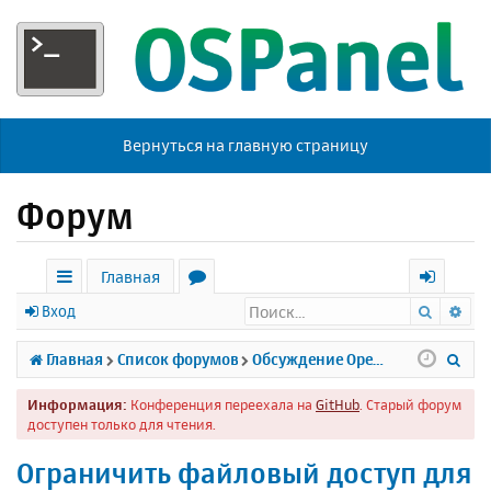
Вернуться на главную страницу
Форум
Главная
Поиск
Ра
с
о
х
Вход
ы
р
о
П
Главная
Список форумов
Обсуждение Open Server
л
у
д
о
Информация:
Конференция переехала на
GitHub
. Старый форум
к
м
и
доступен только для чтения.
и
ы
с
Ограничить файловый доступ для
к