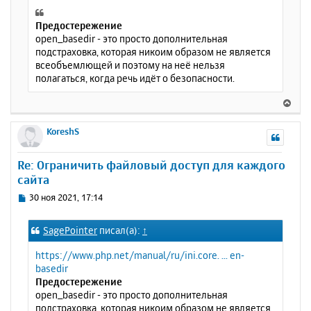
Предостережение
open_basedir - это просто дополнительная
подстраховка, которая никоим образом не является
всеобъемлющей и поэтому на неё нельзя
полагаться, когда речь идёт о безопасности.
В
е
р
KoreshS
н
у
Re: Ограничить файловый доступ для каждого
т
сайта
ь
с
С
30 ноя 2021, 17:14
я
о
к
о
SagePointer
писал(а):
↑
н
б
щ
а
https://www.php.net/manual/ru/ini.core. ... en-
е
ч
basedir
н
а
Предостережение
и
л
open_basedir - это просто дополнительная
е
у
подстраховка, которая никоим образом не является