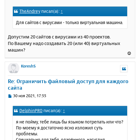
я
о
к
о
TheAndrey
писал(а):
↑
н
б
щ
а
Для сайтов с вирусами - только виртуальная машина.
е
ч
н
а
и
Допустим 20 сайтов с вирусами из 40 проектов.
л
е
у
По Вашему надо создавать 20 (или 40) виртуальных
машин?
В
е
р
KoreshS
н
у
Re: Ограничить файловый доступ для каждого
т
сайта
ь
с
С
30 ноя 2021, 17:55
я
о
к
о
DelphinPRO
писал(а):
↑
н
б
щ
а
я не пойму, тебе лишь бы языком потрепать или что?
е
ч
По-моему я достаточно ясно изложил суть
н
а
проблемы.
и
л
Специально для тебя, одарённого, нагуглил