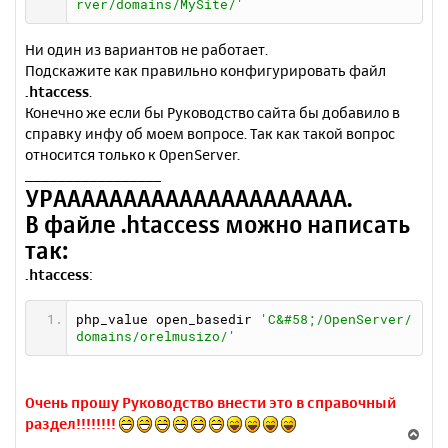
rver/domains/MySite/'
Ни один из вариантов не работает.
Подскажите как правильно конфигурировать файл
.htaccess
.
Конечно же если бы Руководство сайта бы добавило в
справку инфу об моем вопросе. Так как такой вопрос
относится только к OpenServer.
_________________
УРААААААААААААААААААААА.
В файле .htaccess можно написать
так:
.htaccess
:
php_value open_basedir 
'C&#58;/OpenServer/
domains/orelmusizo/'
Очень прошу Руководство внести это в справочный
раздел!!!!!!!!
В