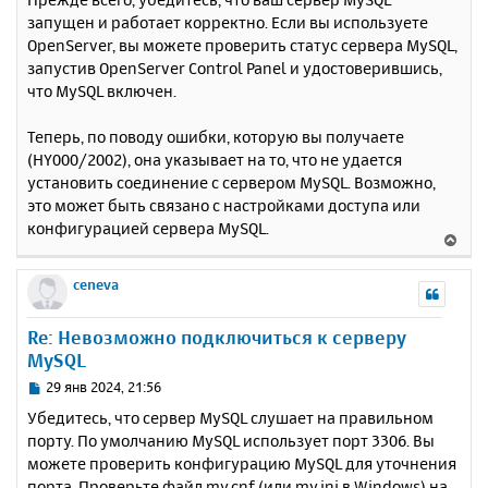
к
о
запущен и работает корректно. Если вы используете
н
б
OpenServer, вы можете проверить статус сервера MySQL,
щ
а
е
запустив OpenServer Control Panel и удостоверившись,
ч
н
а
что MySQL включен.
и
л
е
у
Теперь, по поводу ошибки, которую вы получаете
(HY000/2002), она указывает на то, что не удается
установить соединение с сервером MySQL. Возможно,
это может быть связано с настройками доступа или
конфигурацией сервера MySQL.
В
е
р
ceneva
н
у
Re: Невозможно подключиться к серверу
т
MySQL
ь
с
С
29 янв 2024, 21:56
я
о
Убедитесь, что сервер MySQL слушает на правильном
к
о
порту. По умолчанию MySQL использует порт 3306. Вы
н
б
можете проверить конфигурацию MySQL для уточнения
щ
а
е
порта. Проверьте файл my.cnf (или my.ini в Windows) на
ч