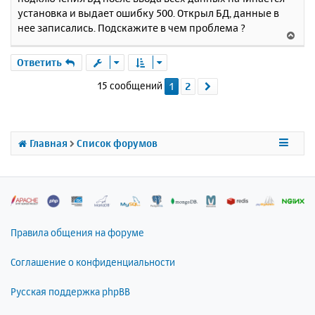
н
б
установка и выдает ошибку 500. Открыл БД, данные в
щ
а
е
нее записались. Подскажите в чем проблема ?
ч
В
н
а
е
и
л
р
Ответить
е
у
н
15 сообщений
1
2
След.
у
т
ь
с
я
Главная
Список форумов
к
н
а
ч
а
л
Правила общения на форуме
у
Соглашение о конфиденциальности
Русская поддержка phpBB