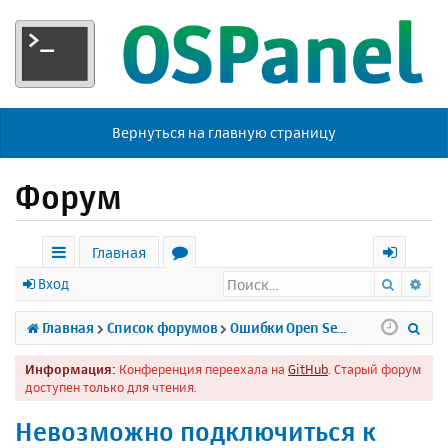
Вернуться на главную страницу
Форум
Главная
Поиск
Ра
с
о
х
Вход
ы
р
о
П
Главная
Список форумов
Ошибки Open Server
л
у
д
о
Информация:
Конференция переехала на
GitHub
. Старый форум
к
м
и
доступен только для чтения.
и
ы
с
Невозможно подключиться к
к