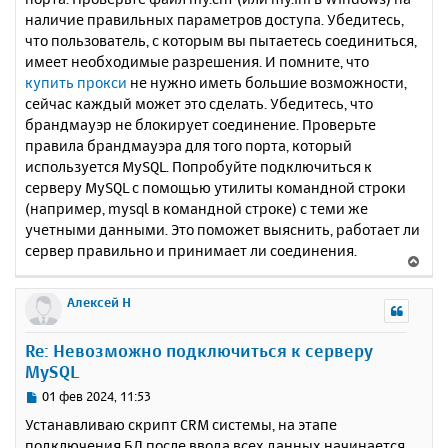
н
а
наличие правильных параметров доступа. Убедитесь,
и
л
что пользователь, с которым вы пытаетесь соединиться,
е
у
имеет необходимые разрешения. И помните, что
купить прокси
не нужно иметь большие возможности,
сейчас каждый может это сделать. Убедитесь, что
брандмауэр не блокирует соединение. Проверьте
правила брандмауэра для того порта, который
используется MySQL. Попробуйте подключиться к
серверу MySQL с помощью утилиты командной строки
(например, mysql в командной строке) с теми же
учетными данными. Это поможет выяснить, работает ли
сервер правильно и принимает ли соединения.
В
е
р
Алексей Н
н
у
Re: Невозможно подключиться к серверу
т
MySQL
ь
с
С
01 фев 2024, 11:53
я
о
Устанавливаю скрипт CRM системы, на этапе
к
о
подключения БД после ввода всех данных начинается