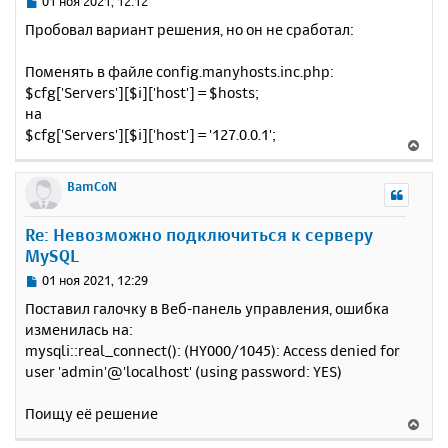
С
01 ноя 2021, 12:12
я
о
Пробовал вариант решения, но он не сработал:
к
о
н
б
Поменять в файле config.manyhosts.inc.php:
щ
а
е
$cfg['Servers'][$i]['host'] = $hosts;
ч
н
а
на
и
л
$cfg['Servers'][$i]['host'] = '127.0.0.1';
В
е
у
е
р
BamCoN
н
у
Re: Невозможно подключиться к серверу
т
MySQL
ь
с
С
01 ноя 2021, 12:29
я
о
Поставил галочку в Веб-панель управления, ошибка
к
о
изменилась на:
н
б
mysqli::real_connect(): (HY000/1045): Access denied for
щ
а
е
user 'admin'@'localhost' (using password: YES)
ч
н
а
и
л
Поищу её решение
В
е
у
е