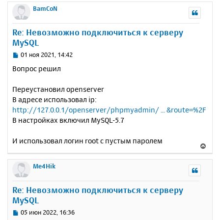
р
BamCoN
н
у
Re: Невозможно подключиться к серверу
т
MySQL
ь
с
С
01 ноя 2021, 14:42
я
о
Вопрос решил
к
о
н
б
Переустановил openserver
щ
а
е
В адресе использовал ip:
ч
н
а
http://127.0.0.1/openserver/phpmyadmin/ ... &route=%2F
и
л
В настройках включил MySQL-5.7
е
у
И использовал логин root с пустым паролем
В
е
р
Me4Hik
н
у
Re: Невозможно подключиться к серверу
т
MySQL
ь
с
С
05 июн 2022, 16:36
я