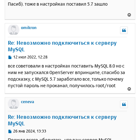
о
Пасиб). тоже в настройках поставил 5.7 зашло
к
о
н
б
В
щ
а
е
е
ч
р
omikron
н
а
н
и
л
у
е
у
Re: Невозможно подключиться к серверу
т
MySQL
ь
с
С
12 июл 2022, 12:28
я
о
все советовали в настройках поставить MySQL 8.0 но с
к
о
ним не запускался OpenServer впринципе, спасибо за
н
б
подсказку, с MySQL 5.7 заработало все, только почему
щ
а
е
пустой пароль не проканал, получилось root/root
ч
В
н
а
е
и
л
р
ceneva
е
у
н
у
Re: Невозможно подключиться к серверу
т
MySQL
ь
с
С
26 янв 2024, 13:33
я
о
Прежде всего, убедитесь, что ваш сервер MySQL