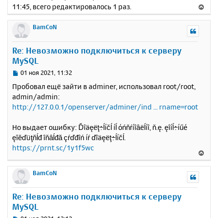
11:45, всего редактировалось 1 раз.
В
е
р
BamCoN
н
у
Re: Невозможно подключиться к серверу
т
MySQL
ь
с
С
01 ноя 2021, 11:32
я
о
Пробовал ещё зайти в adminer, использовал root/root,
к
о
admin/admin:
н
б
http://127.0.0.1/openserver/adminer/ind ... rname=root
щ
а
е
ч
н
а
Но выдает ошибку: Ďîäęëţ÷ĺíčĺ íĺ óńňŕíîâëĺíî, ň.ę. ęîíĺ÷íűé
и
л
ęîěďüţňĺđ îňâĺđă çŕďđîń íŕ ďîäęëţ÷ĺíčĺ.
е
у
https://prnt.sc/1y1f5wc
В
е
р
BamCoN
н
у
Re: Невозможно подключиться к серверу
т
MySQL
ь
с