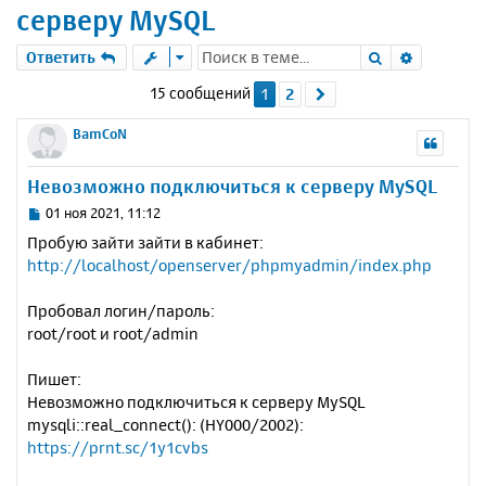
серверу MySQL
Поиск
Расшире
Ответить
15 сообщений
1
2
След.
BamCoN
Невозможно подключиться к серверу MySQL
С
01 ноя 2021, 11:12
о
Пробую зайти зайти в кабинет:
о
http://localhost/openserver/phpmyadmin/index.php
б
щ
е
Пробовал логин/пароль:
н
root/root и root/admin
и
е
Пишет:
Невозможно подключиться к серверу MySQL
mysqli::real_connect(): (HY000/2002):
https://prnt.sc/1y1cvbs