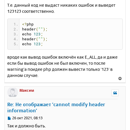
Т.е. данный код не выдаст никаких ошибок и выведет
123123 соответственно.
<?
php
header
(
""
);
echo 
123
;
header
(
""
);
echo 
123
;
вроде как вывод ошибок включён как E_ALL, да и даже
если бы вывод ошибок не был включен, то после
warning'а поидее php должен вывести только '123' в
данном случае.
В
е
р
Максим
н
у
Re: Не отображает 'cannot modify header
т
information'
ь
с
С
26 окт 2021, 08:13
я
о
Так и должно быть.
к
о