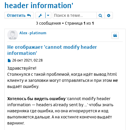
header information'
Поиск
Расшире
Ответить
3 сообщения • Страница
1
из
1
Alex-platinum
Не отображает 'cannot modify header
information'
С
26 окт 2021, 02:28
о
Здравствуйте!
о
Столкнулся с такой проблемой, когда идёт вывод html
б
клиенту и заголовки могут отправляться и при этом
не
щ
е
выдаёт ошибку.
н
и
Хотелось бы видеть ошибку
'cannot modify header
е
information — headers already sent by ...' чтобы знать
наверняка где ошибка, но она игнорируется и код
выполняется дальше. А на хостинге конечно выдаёт
варнинг.