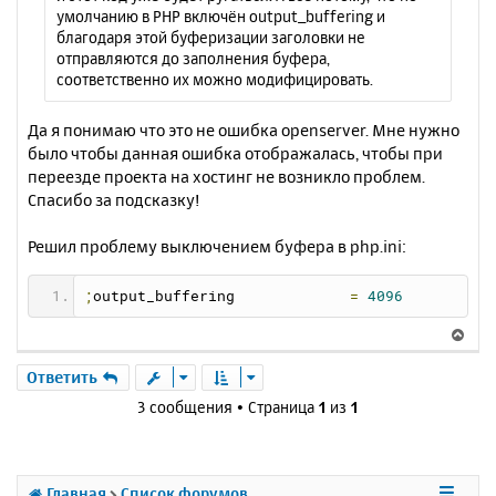
ring123output_buffering123output_buffering
умолчанию в PHP включён output_buffering и
123output_buffering123output_buffering123o
благодаря этой буферизации заголовки не
utput_buffering123output_buffering123outpu
отправляются до заполнения буфера,
t_buffering123output_buffering123output_bu
соответственно их можно модифицировать.
ffering123output_buffering123output_buffer
ing123output_buffering123output_buffering1
23output_buffering123output_buffering123ou
Да я понимаю что это не ошибка openserver. Мне нужно
tput_buffering123output_buffering123output
было чтобы данная ошибка отображалась, чтобы при
_buffering123output_buffering123output_buf
переезде проекта на хостинг не возникло проблем.
fering123output_buffering123output_bufferi
Спасибо за подсказку!
ng123output_buffering123output_buffering12
3output_buffering123output_buffering123out
put_buffering123output_buffering123output_
Решил проблему выключением буфера в php.ini:
buffering123output_buffering123output_buff
ering123output_buffering123output_bufferin
g123output_buffering123output_buffering123
;
output_buffering             
=
4096
output_buffering123output_buffering123outp
ut_buffering123output_buffering123output_b
В
uffering123output_buffering123output_buffe
е
ring123output_buffering123output_buffering
р
Ответить
123output_buffering123output_buffering123o
н
3 сообщения • Страница
1
из
1
utput_buffering123output_buffering123outpu
у
t_buffering123output_buffering123output_bu
т
ffering123output_buffering123output_buffer
ь
ing123output_buffering123output_buffering1
с
23output_buffering123output_buffering123ou
Главная
Список форумов