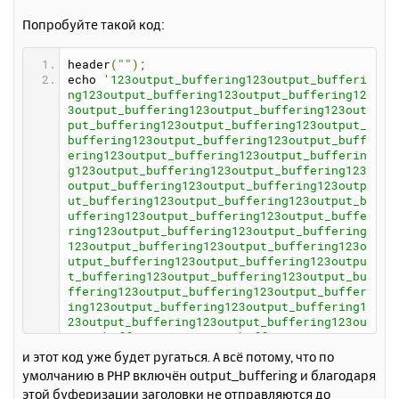
н
б
Попробуйте такой код:
щ
а
е
ч
н
а
header
(
""
);
и
л
echo 
'123output_buffering123output_bufferi
е
у
ng123output_buffering123output_buffering12
3output_buffering123output_buffering123out
put_buffering123output_buffering123output_
buffering123output_buffering123output_buff
ering123output_buffering123output_bufferin
g123output_buffering123output_buffering123
output_buffering123output_buffering123outp
ut_buffering123output_buffering123output_b
uffering123output_buffering123output_buffe
ring123output_buffering123output_buffering
123output_buffering123output_buffering123o
utput_buffering123output_buffering123outpu
t_buffering123output_buffering123output_bu
ffering123output_buffering123output_buffer
ing123output_buffering123output_buffering1
23output_buffering123output_buffering123ou
tput_buffering123output_buffering123output
_buffering123output_buffering123output_buf
и этот код уже будет ругаться. А всё потому, что по
fering123output_buffering123output_bufferi
умолчанию в PHP включён output_buffering и благодаря
ng123output_buffering123output_buffering12
этой буферизации заголовки не отправляются до
3output_buffering123output_buffering123out