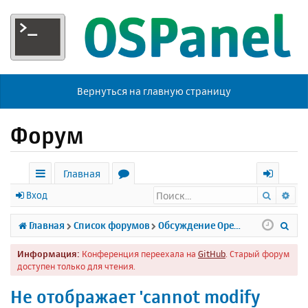
Вернуться на главную страницу
Форум
Главная
Поиск
Ра
с
о
х
Вход
ы
р
о
П
Главная
Список форумов
Обсуждение Open Server
л
у
д
о
Информация:
Конференция переехала на
GitHub
. Старый форум
к
м
и
доступен только для чтения.
и
ы
с
Не отображает 'cannot modify
к