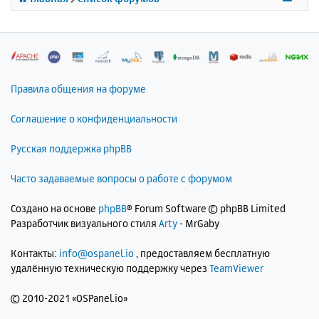
я
tput_buffering123output_buffering123output
_buffering123output_buffering123output_buf
к
fering123output_buffering123output_bufferi
н
ng123output_buffering123output_buffering12
а
3output_buffering123output_buffering123out
ч
put_buffering123output_buffering123output_
а
buffering123output_buffering123output_buff
л
ering123output_buffering123output_bufferin
Правила общения на форуме
у
g123output_buffering123output_buffering123
output_buffering123output_buffering123outp
Соглашение о конфиденциальности
ut_buffering123output_buffering123output_b
uffering123output_buffering123output_buffe
Русская поддержка phpBB
ring123output_buffering123output_buffering
123output_buffering123output_buffering123o
utput_buffering123output_buffering123outpu
Часто задаваемые вопросы о работе с форумом
t_buffering123output_buffering123output_bu
ffering123output_buffering123output_buffer
Создано на основе
phpBB
® Forum Software © phpBB Limited
ing123output_buffering123output_buffering1
23output_buffering123output_buffering123ou
Разработчик визуального стиля
Arty
- MrGaby
tput_buffering123output_buffering123output
_buffering123output_buffering123output_buf
Контакты:
info@ospanel.io
, предоставляем бесплатную
fering123output_buffering123output_bufferi
удалённую техническую поддержку через
TeamViewer
ng123output_buffering123output_buffering12
3output_buffering123output_buffering123out
put_buffering123output_buffering123output_
©
2010-2021 «OSPanel.io»
buffering123output_buffering123output_buff
ering123output_buffering123output_bufferin