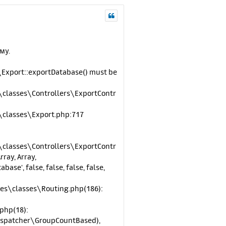
му.
Export::exportDatabase() must be
lasses\Controllers\ExportContr
classes\Export.php:717
lasses\Controllers\ExportContr
ray, Array,
se', false, false, false, false,
s\classes\Routing.php(186):
php(18):
Dispatcher\GroupCountBased),