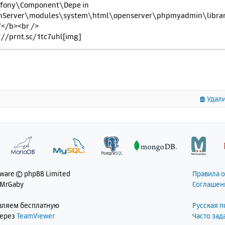
mfony\Component\Depe in
nServer\modules\system\html\openserver\phpmyadmin\librari
7</b><br />
://prnt.sc/1tc7uhl[img]
Удали
tware © phpBB Limited
Правила 
 MrGaby
Соглашен
авляем бесплатную
Русская 
через
TeamViewer
Часто за