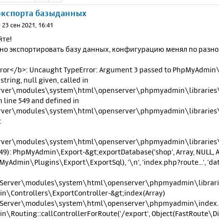
экспорта базыданных
»
23 сен 2021, 16:41
йте!
но экспортировать базу данных, конфигурацию менял по разно
rror</b>: Uncaught TypeError: Argument 3 passed to PhpMyAdmin\
string, null given, called in
rver\modules\system\html\openserver\phpmyadmin\libraries\c
n line 549 and defined in
rver\modules\system\html\openserver\phpmyadmin\libraries\
:
rver\modules\system\html\openserver\phpmyadmin\libraries\c
49): PhpMyAdmin\Export-&gt;exportDatabase('shop', Array, NULL, Ar
yAdmin\Plugins\Export\ExportSql), '\n', 'index.php?route...', 'databa
nServer\modules\system\html\openserver\phpmyadmin\librarie
\Controllers\ExportController-&gt;index(Array)
nServer\modules\system\html\openserver\phpmyadmin\index.
\Routing::callControllerForRoute('/export', Object(FastRoute\