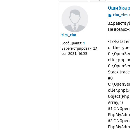
Ошибка 
С
tim_tim
о
Здравству
о
Не возмож
б
tim_tim
щ
е
<b>Fatal e
Сообщения:
1
н
of the type 
Зарегистрирован:
23
и
C:\OpenSe
сен 2021, 16:35
е
oller.php o
C:\OpenSe
Stack trace
#0
C:\OpenSe
oller.php(5
Object(PhpM
Array, '')
#1 C:\Ope
PhpMyAdmin
#2 C:\Ope
PhpMyAdmin