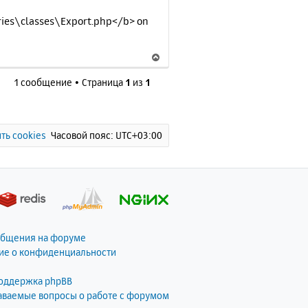
es\classes\Export.php</b> on
В
е
1 сообщение • Страница
1
из
1
р
н
у
т
ь
ть cookies
Часовой пояс:
UTC+03:00
с
я
к
н
а
ч
а
общения на форуме
л
ие о конфиденциальности
у
поддержка phpBB
даваемые вопросы о работе с форумом