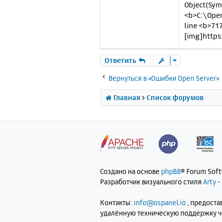
Object(Sy
<b>C:\Ope
line <b>71
[img]https
Ответить
Вернуться в «Ошибки Open Server»
Главная
Список форумов
Создано на основе
phpBB
® Forum Sof
Разработчик визуального стиля
Arty
-
Контакты:
info@ospanel.io
, предост
удалённую техническую поддержку 