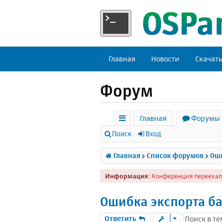
Главная
Новости
Скачат
Форум
Главная
Форумы
с
Поиск
Вход
ы
Главная
Список форумов
Оши
л
Информация:
Конференция переехал
к
и
Ошибка экспорта б
Ответить