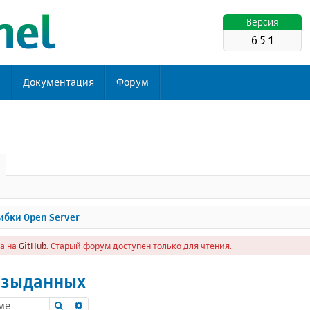
Версия
6.5.1
ь
Документация
Форум
бки Open Server
а на
GitHub
. Старый форум доступен только для чтения.
азыданных
Поиск
Расширенный поиск