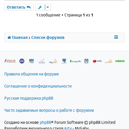
е
р
Ответить
н
1 сообщение • Страница
1
из
1
у
т
ь
с
Главная
Список форумов
я
к
н
а
ч
а
л
Правила общения на форуме
у
Соглашение о конфиденциальности
Русская поддержка phpBB
Часто задаваемые вопросы о работе с форумом
Создано на основе
phpBB
® Forum Software © phpBB Limited
Разработчик визуального стиля
Arty
- MrGaby