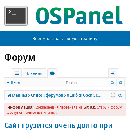
Вернуться на главную страницу
Форум
Главная
Поиск
Ра
с
о
х
Вход
ы
р
о
П
Главная
Список форумов
Ошибки Open Server
л
у
д
о
Информация:
Конференция переехала на
GitHub
. Старый форум
к
м
и
доступен только для чтения.
и
ы
с
Сайт грузится очень долго при
к