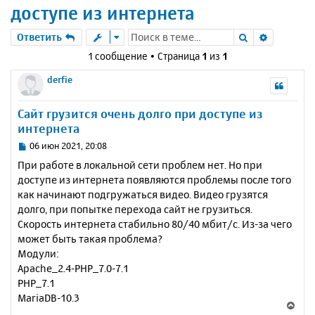
доступе из интернета
Поиск
Расшире
Ответить
1 сообщение • Страница
1
из
1
derfie
Сайт грузится очень долго при доступе из
интернета
С
06 июн 2021, 20:08
о
При работе в локальной сети проблем нет. Но при
о
доступе из интернета появляются проблемы после того
б
как начинают подгружаться видео. Видео грузятся
щ
е
долго, при попытке перехода сайт не грузиться.
н
Скорость интернета стабильно 80/40 мбит/c. Из-за чего
и
может быть такая проблема?
е
Модули:
Apache_2.4-PHP_7.0-7.1
PHP_7.1
MariaDB-10.3
В