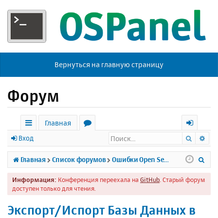
Вернуться на главную страницу
Форум
Главная
Поиск
Ра
с
о
х
Вход
ы
р
о
П
Главная
Список форумов
Ошибки Open Server
л
у
д
о
Информация:
Конференция переехала на
GitHub
. Старый форум
к
м
и
доступен только для чтения.
и
ы
с
Экспорт/Испорт Базы Данных в
к