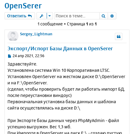
OpenSerer
Поиск
Расшире
Ответить
1 сообщение • Страница
1
из
1
Sergey_Lightman
Экспорт/Испорт Базы Данных в OpenSerer
С
24 апр 2021, 22:56
о
Здравствуйте.
о
Установлена система Win 10 Корпоративная LTSC.
б
Установлен OpenServer на жестком диске D:\OpenServer
щ
е
и на F:\OpenServer.
н
(сделал, чтобы проверить будет ли работать импорт БД,
и
после переустановки виндоус)
е
Первоначальная установка базы данных и шаблона
сайта осуществлялась на диске D:\
При Экспорте базы данных через PhpMyAdmin - файл
успешно выгружен. Вес 1,3 мб.
При Импорте в OpenServer на диск F:\ - создаю пустую