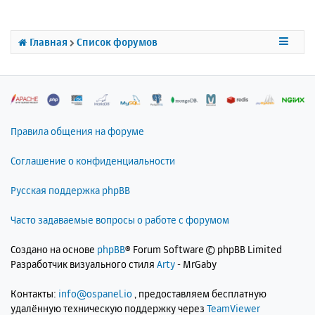
т
ь
с
Главная
Список форумов
я
к
н
а
ч
а
л
Правила общения на форуме
у
Соглашение о конфиденциальности
Русская поддержка phpBB
Часто задаваемые вопросы о работе с форумом
Создано на основе
phpBB
® Forum Software © phpBB Limited
Разработчик визуального стиля
Arty
- MrGaby
Контакты:
info@ospanel.io
, предоставляем бесплатную
удалённую техническую поддержку через
TeamViewer