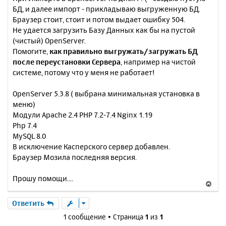
БД, и далее импорт - прикладываю выгруженную БД.
Браузер стоит, стоит и потом выдает ошибку 504.
Не удается загрузить Базу Данных как бы на пустой
(чистый) OpenServer.
Помогите,
как правильно выгружать/загружать БД
после переустановки Сервера
, например на чистой
системе, потому что у меня не работает!
OpenServer 5.3.8 ( выбрана минимальная установка в
меню)
Модули Apache 2.4 PHP 7.2-7.4 Nginx 1.19
Php 7.4
MySQL 8.0
В исключение Касперского сервер добавлен.
Браузер Мозила последняя версия.
Прошу помощи....
В
е
р
Ответить
н
1 сообщение • Страница
1
из
1
у