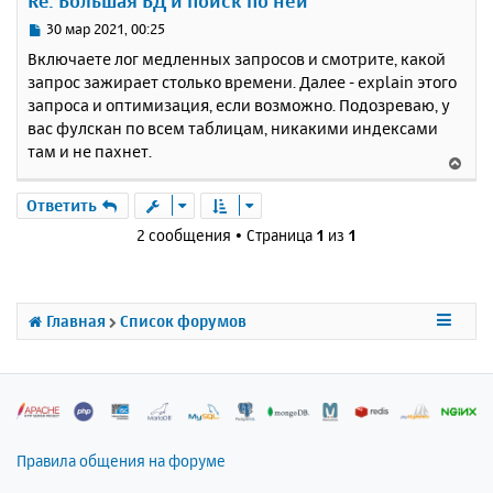
Re: Большая БД и поиск по ней
т
lower_case_table_names          
=
1
ь
С
30 мар 2021, 00:25
max_allowed_packet              
=
3072M
с
о
mysqlx                          
=
0
Включаете лог медленных запросов и смотрите, какой
о
я
pid_file                        
=
"%dprogd
запрос зажирает столько времени. Далее - explain этого
б
к
ir%\\userdata\\temp\\mysql.pid"
запроса и оптимизация, если возможно. Подозреваю, у
щ
port                            
=
%
mysqlpo
н
е
вас фулскан по всем таблицам, никакими индексами
rt
%
а
secure
-
file
-
priv                
=
"%dprogd
н
там и не пахнет.
ч
В
ir%\\userdata\\php_upload"
и
а
е
#skip_name_resolve              = 1
е
л
ssl                             
=
0
р
Ответить
у
tmpdir                          
=
"%dprogd
н
2 сообщения • Страница
1
из
1
ir%\\userdata\\temp"
у
т
# Buffer Settings
ь
с
bulk_insert_buffer_size         
=
256M
Главная
Список форумов
я
join_buffer_size                
=
256M
к
read_buffer_size                
=
128M
н
read_rnd_buffer_size            
=
128M
sort_buffer_size                
=
256M
а
ч
# Connection Settings
а
л
Правила общения на форуме
max_connections                 
=
64
у
max_connect_errors              
=
32