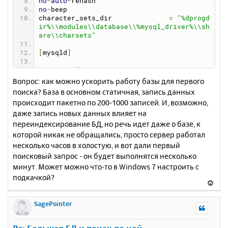
no
-
auto
-
rehash
no
-
beep
character_sets_dir              
=
"%dprogd
ir%\\modules\\database\\%mysql_driver%\\sh
are\\charsets"
[
mysqld
]
# Required Settings
Вопрос: как можно ускорить работу базы для первого
basedir                         
=
"%dprogd
поиска? База в основном статичная, запись данных
ir%\\modules\\database\\%mysql_driver%"
происходит пакетно по 200-1000 записей. И, возможно,
bind
-
address                    
=
%
ip
%
даже запись новых данных влияет на
character_sets_dir              
=
"%dprogd
ir%\\modules\\database\\%mysql_driver%\\sh
переиндексирование БД, но речь идет даже о базе, к
are\\charsets"
которой никак не обращались, просто сервер работал
character_set_server            
=
 utf8mb4
несколько часов в холостую, и вот дали первый
collation_server                
=
 utf8mb4_
поисковый запрос - он будет выполнятся несколько
unicode_ci
datadir                         
=
"%dprogd
минут. Может можно что-то в Windows 7 настроить с
ir%\\userdata\\%mysql_driver%"
подкачкой?
В
default_authentication_plugin   
=
 mysql_na
tive_password
е
default_storage_engine          
=
MyISAM
р
SagePointer
explicit_defaults_for_timestamp 
=
1
н
ft_min_word_len                 
=
3
у
local_infile                    
=
0