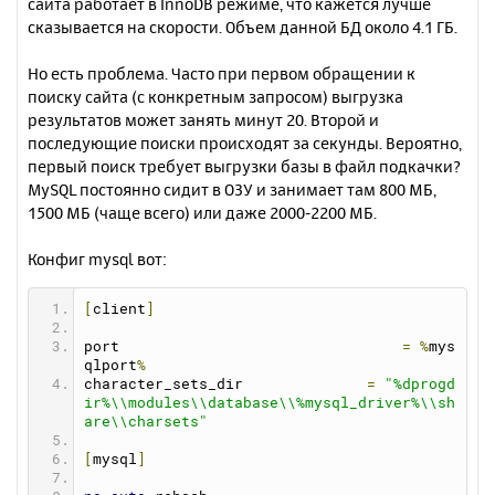
сайта работает в InnoDB режиме, что кажется лучше
сказывается на скорости. Объем данной БД около 4.1 ГБ.
Но есть проблема. Часто при первом обращении к
поиску сайта (с конкретным запросом) выгрузка
результатов может занять минут 20. Второй и
последующие поиски происходят за секунды. Вероятно,
первый поиск требует выгрузки базы в файл подкачки?
MySQL постоянно сидит в ОЗУ и занимает там 800 МБ,
1500 МБ (чаще всего) или даже 2000-2200 МБ.
Конфиг mysql вот:
[
client
]
port		                    
=
%
mys
qlport
%
character_sets_dir              
=
"%dprogd
ir%\\modules\\database\\%mysql_driver%\\sh
are\\charsets"
[
mysql
]