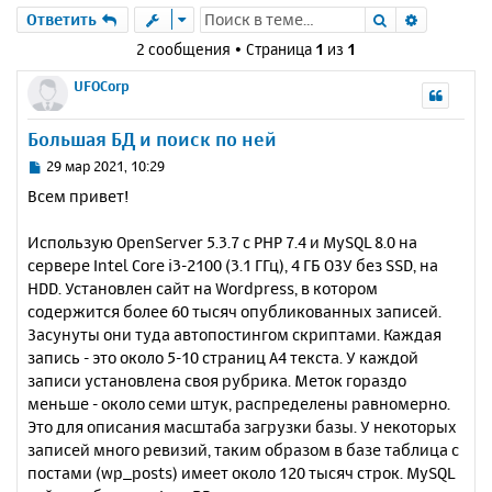
Поиск
Расшире
Ответить
2 сообщения • Страница
1
из
1
UFOCorp
Большая БД и поиск по ней
С
29 мар 2021, 10:29
о
Всем привет!
о
б
Использую OpenServer 5.3.7 с PHP 7.4 и MySQL 8.0 на
щ
е
сервере Intel Core i3-2100 (3.1 ГГц), 4 ГБ ОЗУ без SSD, на
н
HDD. Установлен сайт на Wordpress, в котором
и
содержится более 60 тысяч опубликованных записей.
е
Засунуты они туда автопостингом скриптами. Каждая
запись - это около 5-10 страниц А4 текста. У каждой
записи установлена своя рубрика. Меток гораздо
меньше - около семи штук, распределены равномерно.
Это для описания масштаба загрузки базы. У некоторых
записей много ревизий, таким образом в базе таблица с
постами (wp_posts) имеет около 120 тысяч строк. MySQL