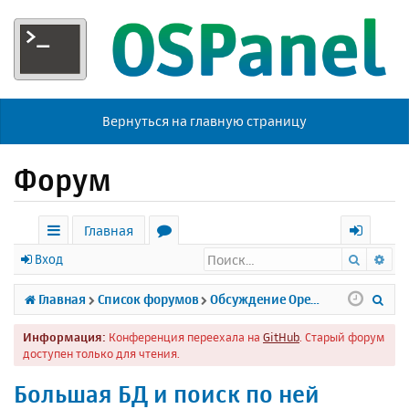
Вернуться на главную страницу
Форум
Главная
Поиск
Ра
с
о
х
Вход
ы
р
о
П
Главная
Список форумов
Обсуждение Open Server
л
у
д
о
Информация:
Конференция переехала на
GitHub
. Старый форум
к
м
и
доступен только для чтения.
и
ы
с
Большая БД и поиск по ней
к