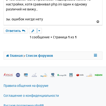
настройки, хотя сравнивал php.ini один к одному
различий не вижу...
зы. ошибок нигде нету
В
е
р
Ответить
н
1 сообщение • Страница
1
из
1
у
т
ь
с
Главная
Список форумов
я
к
н
а
ч
а
л
Правила общения на форуме
у
Соглашение о конфиденциальности
Русская поддержка phpBB