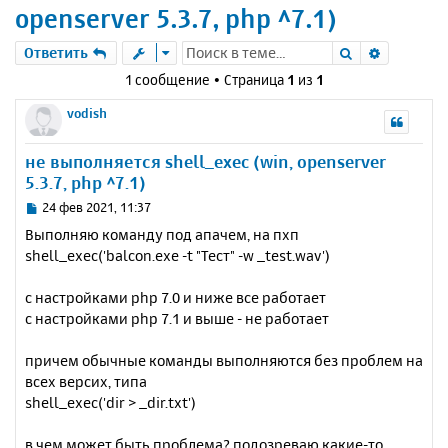
openserver 5.3.7, php ^7.1)
Поиск
Расшире
Ответить
1 сообщение • Страница
1
из
1
vodish
не выполняется shell_exec (win, openserver
5.3.7, php ^7.1)
С
24 фев 2021, 11:37
о
Выполняю команду под апачем, на пхп
о
shell_exec('balcon.exe -t "Тест" -w _test.wav')
б
щ
е
c настройками php 7.0 и ниже все работает
н
c настройками php 7.1 и выше - не работает
и
е
причем обычные команды выполняются без проблем на
всех версих, типа
shell_exec('dir > _dir.txt')
в чем может быть проблема? подозреваю какие-то