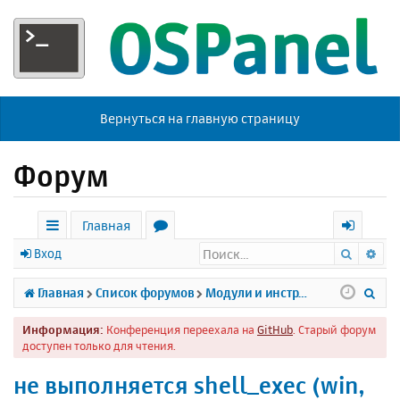
Вернуться на главную страницу
Форум
Главная
Поиск
Ра
с
о
х
Вход
ы
р
о
П
Главная
Список форумов
Модули и инструменты
л
у
д
о
Информация:
Конференция переехала на
GitHub
. Старый форум
к
м
и
доступен только для чтения.
и
ы
с
не выполняется shell_exec (win,
к