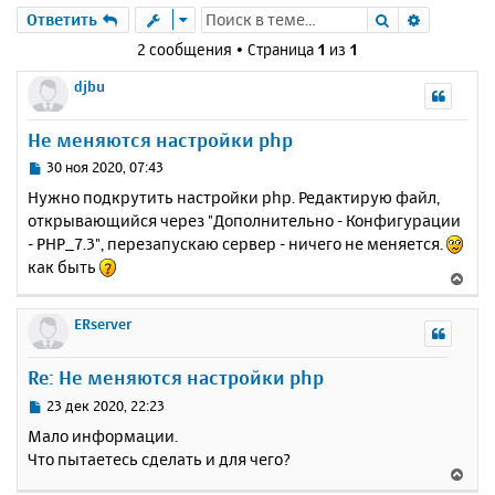
Поиск
Расшире
Ответить
2 сообщения • Страница
1
из
1
djbu
Не меняются настройки php
С
30 ноя 2020, 07:43
о
Нужно подкрутить настройки php. Редактирую файл,
о
открывающийся через "Дополнительно - Конфигурации
б
- PHP_7.3", перезапускаю сервер - ничего не меняется.
щ
е
как быть
В
н
е
и
р
ERserver
е
н
у
Re: Не меняются настройки php
т
ь
С
23 дек 2020, 22:23
с
о
Мало информации.
о
я
Что пытаетесь сделать и для чего?
б
к
В
щ
н
е