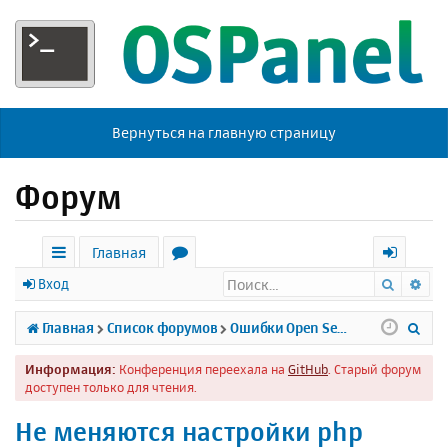
Вернуться на главную страницу
Форум
Главная
Поиск
Ра
с
о
х
Вход
ы
р
о
П
Главная
Список форумов
Ошибки Open Server
л
у
д
о
Информация:
Конференция переехала на
GitHub
. Старый форум
к
м
и
доступен только для чтения.
и
ы
с
Не меняются настройки php
к