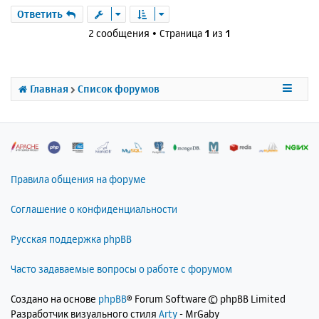
е
а
р
Ответить
н
ч
н
и
2 сообщения • Страница
1
из
1
а
у
е
л
т
у
ь
с
Главная
Список форумов
я
к
н
а
ч
а
л
Правила общения на форуме
у
Соглашение о конфиденциальности
Русская поддержка phpBB
Часто задаваемые вопросы о работе с форумом
Создано на основе
phpBB
® Forum Software © phpBB Limited
Разработчик визуального стиля
Arty
- MrGaby