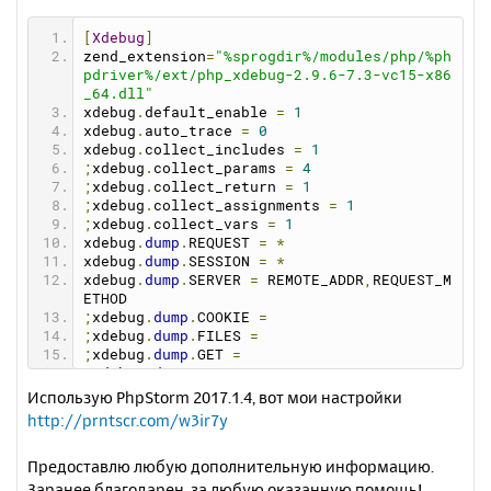
[
Xdebug
]
zend_extension
=
"%sprogdir%/modules/php/%ph
pdriver%/ext/php_xdebug-2.9.6-7.3-vc15-x86
_64.dll"
xdebug
.
default_enable 
=
1
xdebug
.
auto_trace 
=
0
xdebug
.
collect_includes 
=
1
;
xdebug
.
collect_params 
=
4
;
xdebug
.
collect_return 
=
1
;
xdebug
.
collect_assignments 
=
1
;
xdebug
.
collect_vars 
=
1
xdebug
.
dump
.
REQUEST 
=
*
xdebug
.
dump
.
SESSION 
=
*
xdebug
.
dump
.
SERVER 
=
 REMOTE_ADDR
,
REQUEST_M
ETHOD
;
xdebug
.
dump
.
COOKIE 
=
;
xdebug
.
dump
.
FILES 
=
;
xdebug
.
dump
.
GET 
=
;
xdebug
.
dump
.
POST 
=
xdebug
.
dump_globals 
=
1
Использую PhpStorm 2017.1.4, вот мои настройки
xdebug
.
dump_once 
=
1
http://prntscr.com/w3ir7y
xdebug
.
dump_undefined 
=
1
xdebug
.
extended_info 
=
1
Предоставлю любую дополнительную информацию.
;
xdebug
.
file_link_format 
=
""
xdebug
.
idekey 
=
"PHPSTORM"
Заранее благодарен, за любую оказанную помощь!