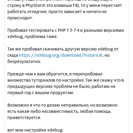
строку в PhpStorm это клавиша F8), то у меня перестаёт
работать отладчик, просто зависает и ничего не
происходит.
Пробовал тестировать с PHP 7.3-7.4 и разными версиями
xdebug, проблема таже.
Так же пробовал скачивать другую версию xdebug от
сюда
https://xdebug.org/download/historical
, но
безрезультатно.
Прежде чем к вам обратится, я перепробовал
множество туториалов по настройке. Так же скажу что в
предыдущих версиях проблем не было, работаю не
первый год с вашим продуктом.
Возможно я что-то делаю неправильно, но возможно
есть какая-либо несовместимость, любая помощь
приветствуется.
вот мои настройки xdebug: