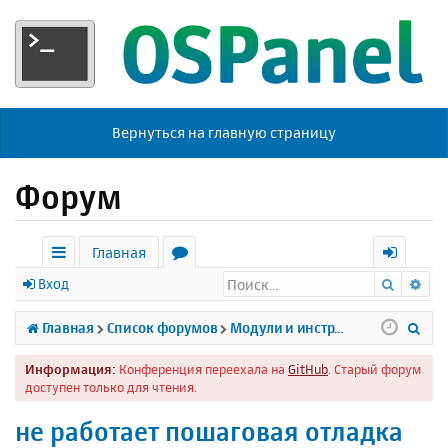
Вернуться на главную страницу
Форум
Главная
Поиск
Ра
с
о
х
Вход
ы
р
о
П
Главная
Список форумов
Модули и инструменты
л
у
д
о
Информация:
Конференция переехала на
GitHub
. Старый форум
к
м
и
доступен только для чтения.
и
ы
с
не работает пошаговая отладка
к