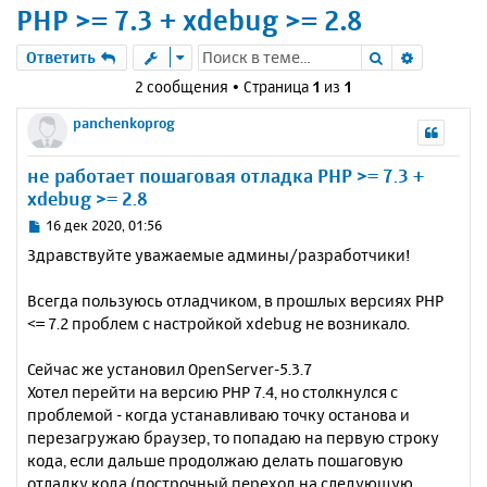
PHP >= 7.3 + xdebug >= 2.8
Поиск
Расшире
Ответить
2 сообщения • Страница
1
из
1
panchenkoprog
не работает пошаговая отладка PHP >= 7.3 +
xdebug >= 2.8
С
16 дек 2020, 01:56
о
Здравствуйте уважаемые админы/разработчики!
о
б
Всегда пользуюсь отладчиком, в прошлых версиях PHP
щ
е
<= 7.2 проблем с настройкой xdebug не возникало.
н
и
Сейчас же установил OpenServer-5.3.7
е
Хотел перейти на версию PHP 7.4, но столкнулся с
проблемой - когда устанавливаю точку останова и
перезагружаю браузер, то попадаю на первую строку
кода, если дальше продолжаю делать пошаговую
отладку кода (построчный переход на следующую