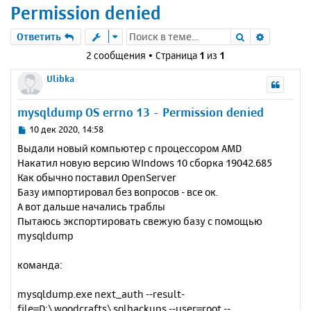
Permission denied
Поиск
Расшире
Ответить
2 сообщения • Страница
1
из
1
Ulibka
mysqldump OS errno 13 - Permission denied
С
10 дек 2020, 14:58
о
Выдали новый компьютер с процессором AMD
о
Накатил новую версию WIndows 10 сборка 19042.685
б
Как обычно поставил OpenServer
щ
е
Базу импортировал без вопросов - все ок.
н
А вот дальше начались траблы
и
Пытаюсь экспортировать свежую базу с помощью
е
mysqldump
команда:
mysqldump.exe next_auth --result-
file=D:\woodcrafts\sqlbackups --user=root --