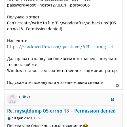
password=root --host=127.0.0.1 --port=3306
Получаю в ответ:
Can't create/write to file 'D:\woodcrafts\sqlbackups' (OS
errno 13 - Permission denied)
Нашел это:
https://stackoverflow.com/questions/615 ... cuting-sel
Дал права на папку вообще всем кого нашел - результат
точно такой же.
Windows ставил сам, соответственно я - администратор.
Подскажите пожалуйста что еще можно сделать.
В
е
р
Ulibka
н
у
Re: mysqldump OS errno 13 - Permission denied
т
ь
С
10 дек 2020, 15:52
с
о
Подсказали более опытные товарищи