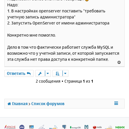
о
я
Надо:
б
к
1. В настройках openserver поставить "требовать
щ
н
е
учетную запись администратора"
а
н
2. Запустить OpenServer от имени администратора
ч
и
а
е
л
Конкретно мне помогло.
у
Дело в том что фактически работает служба MySQL и
возможно что у учетной записи, от которой запускается
эта служба нет права доступа к конкретной папке.
В
е
р
Ответить
н
2 сообщения • Страница
1
из
1
у
т
ь
с
Главная
Список форумов
я
к
н
а
ч