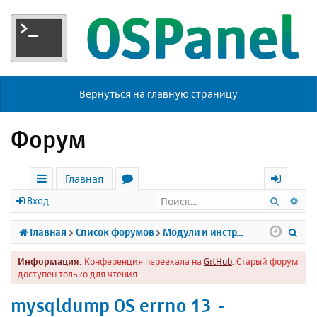
Вернуться на главную страницу
Форум
Главная
Поиск
Ра
с
о
х
Вход
ы
р
о
П
Главная
Список форумов
Модули и инструменты
л
у
д
о
Информация:
Конференция переехала на
GitHub
. Старый форум
к
м
и
доступен только для чтения.
и
ы
с
mysqldump OS errno 13 -
к