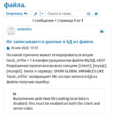
файла.
Поиск
Расшире
Ответить
1 сообщение • Страница
1
из
1
ambrella
Не записываются данные в БД из файла.
С
30 ноя 2020, 13:53
о
По какой причине может игнорироваться опция
о
local_infile = 1 в конфигурационном файле MySQL v8.0?
б
Разрешение прописано во всех секциях [client], [mysql],
щ
е
[mysqld]. Запос к серверу: SHOW GLOBAL VARIABLES LIKE
н
'local_infile'; возвращает ON, но при записи в БД из
и
файла получаю ошибку:
е
Выполнение действия Db Loading local data is
disabled; this must be enabled on both the client and
server sides