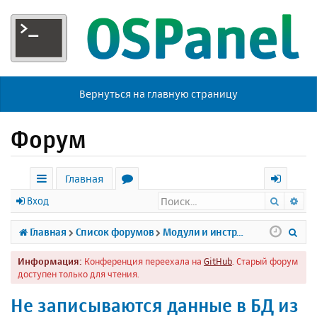
Вернуться на главную страницу
Форум
Главная
Поиск
Ра
с
о
х
Вход
ы
р
о
П
Главная
Список форумов
Модули и инструменты
л
у
д
о
Информация:
Конференция переехала на
GitHub
. Старый форум
к
м
и
доступен только для чтения.
и
ы
с
Не записываются данные в БД из
к