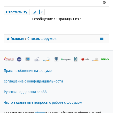
В
е
р
Ответить
н
1 сообщение • Страница
1
из
1
у
т
ь
с
Главная
Список форумов
я
к
н
а
ч
а
л
Правила общения на форуме
у
Соглашение о конфиденциальности
Русская поддержка phpBB
Часто задаваемые вопросы о работе с форумом
Создано на основе
phpBB
® Forum Software © phpBB Limited