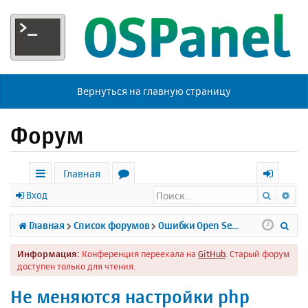
Вернуться на главную страницу
Форум
Главная
Поиск
Ра
с
о
х
Вход
ы
р
о
П
Главная
Список форумов
Ошибки Open Server
л
у
д
о
Информация:
Конференция переехала на
GitHub
. Старый форум
к
м
и
доступен только для чтения.
и
ы
с
Не меняются настройки php
к