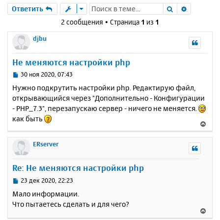
Поиск
Расшире
Ответить
2 сообщения • Страница
1
из
1
djbu
Не меняются настройки php
С
30 ноя 2020, 07:43
о
Нужно подкрутить настройки php. Редактирую файл,
о
открывающийся через "Дополнительно - Конфигурации
б
- PHP_7.3", перезапускаю сервер - ничего не меняется.
щ
е
как быть
В
н
е
и
р
ERserver
е
н
у
Re: Не меняются настройки php
т
ь
С
23 дек 2020, 22:23
с
о
Мало информации.
о
я
Что пытаетесь сделать и для чего?
б
к
В
щ
н
е