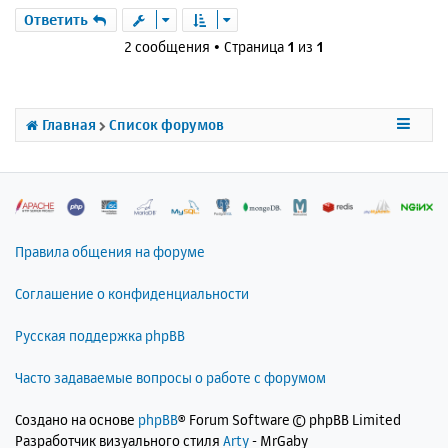
е
а
р
Ответить
н
ч
н
и
2 сообщения • Страница
1
из
1
а
у
е
л
т
у
ь
с
Главная
Список форумов
я
к
н
а
ч
а
л
Правила общения на форуме
у
Соглашение о конфиденциальности
Русская поддержка phpBB
Часто задаваемые вопросы о работе с форумом
Создано на основе
phpBB
® Forum Software © phpBB Limited
Разработчик визуального стиля
Arty
- MrGaby