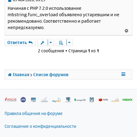
я
о
Начиная с PHP 7.2.0 использование
к
о
mbstring.func_overload объявлено устаревшим и не
н
б
рекомендовано. Соответственно и работает
щ
а
е
непредсказуемо.
ч
В
н
а
е
и
л
р
Ответить
е
у
н
2 сообщения • Страница
1
из
1
у
т
ь
с
Главная
Список форумов
я
к
н
а
ч
а
л
Правила общения на форуме
у
Соглашение о конфиденциальности