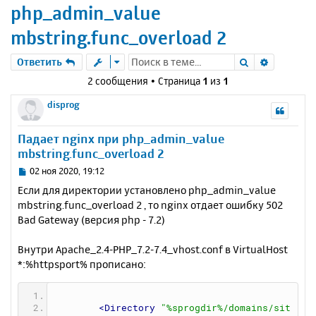
php_admin_value
mbstring.func_overload 2
Поиск
Расшире
Ответить
2 сообщения • Страница
1
из
1
disprog
Падает nginx при php_admin_value
mbstring.func_overload 2
С
02 ноя 2020, 19:12
о
Если для директории установлено php_admin_value
о
mbstring.func_overload 2 , то nginx отдает ошибку 502
б
Bad Gateway (версия php - 7.2)
щ
е
н
Внутри Apache_2.4-PHP_7.2-7.4_vhost.conf в VirtualHost
и
*:%httpsport% прописано:
е
<Directory
"%sprogdir%/domains/sit