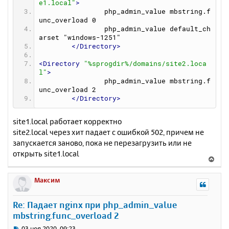
e1.local"
>
		php_admin_value mbstring.f
unc_overload 0
		php_admin_value default_ch
arset "windows-1251"
</Directory>
<Directory
"%sprogdir%/domains/site2.loca
l"
>
		php_admin_value mbstring.f
unc_overload 2
</Directory>
site1.local работает корректно
site2.local через хит падает с ошибкой 502, причем не
запускается заново, пока не перезагрузить или не
открыть site1.local
В
е
р
Максим
н
у
Re: Падает nginx при php_admin_value
т
mbstring.func_overload 2
ь
с
С
03 ноя 2020, 09:23