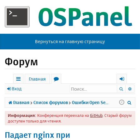
Вернуться на главную страницу
Форум
Главная
Поиск
Ра
с
о
х
Вход
ы
р
о
П
Главная
Список форумов
Ошибки Open Server
л
у
д
о
Информация:
Конференция переехала на
GitHub
. Старый форум
к
м
и
доступен только для чтения.
и
ы
с
Падает nginx при
к