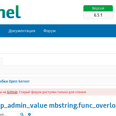
Версия
6.5.1
ь
Документация
Форум
бки Open Server
а на
GitHub
. Старый форум доступен только для чтения.
hp_admin_value mbstring.func_overlo
Поиск
Расширенный поиск