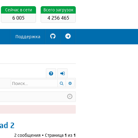
Cейчас в сети
Всего загрузок
6 005
4 256 465
Поддержка
С
Поиск
Расширенный поиск
FA
х
Q
о
д
ad 2
2 сообщения • Страница
1
из
1