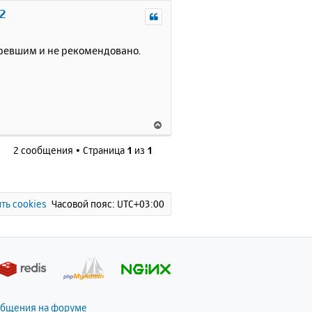
р
 2
н
у
т
аревшим и не рекомендовано.
ь
с
я
к
н
В
а
е
ч
2 сообщения • Страница
1
из
1
р
а
н
л
у
у
т
ь
ть cookies
Часовой пояс:
UTC+03:00
с
я
к
н
а
ч
а
общения на форуме
л