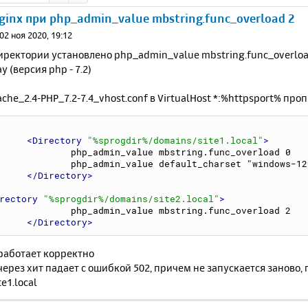
ginx при php_admin_value mbstring.func_overload 2
02 ноя 2020, 19:12
иректории установлено php_admin_value mbstring.func_overload 
y (версия php - 7.2)
che_2.4-PHP_7.2-7.4_vhost.conf в VirtualHost *:%httpsport% про
<Directory
"%sprogdir%/domains/site1.local"
>
		php_admin_value mbstring.func_overload 0
		php_admin_value default_charset "windows-12
</Directory>
rectory
"%sprogdir%/domains/site2.local"
>
		php_admin_value mbstring.func_overload 2
</Directory>
l работает корректно
l через хит падает с ошибкой 502, причем не запускается заново,
e1.local