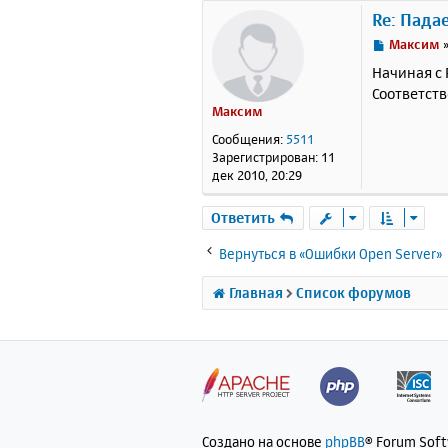
Re: Пада
С
Максим
о
Начиная с 
о
Соответств
б
Максим
щ
е
Сообщения:
5511
н
Зарегистрирован:
11
и
дек 2010, 20:29
е
Ответить
Вернуться в «Ошибки Open Server»
Главная
Список форумов
Создано на основе
phpBB
® Forum Sof