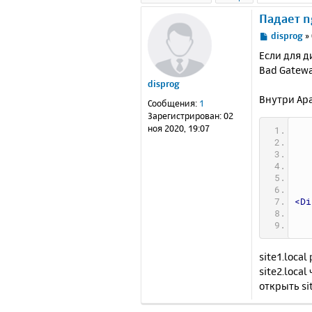
Падает n
С
disprog
»
о
Если для д
о
Bad Gatewa
б
disprog
щ
е
Внутри Apa
Сообщения:
1
н
Зарегистрирован:
02
и
ноя 2020, 19:07
е
<Di
site1.loca
site2.loca
открыть sit