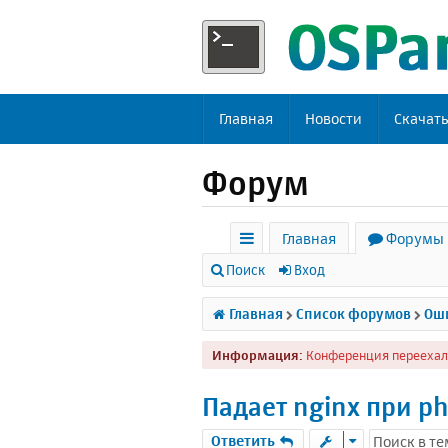
Главная
Новости
Скачат
Форум
Главная
Форумы
с
Поиск
Вход
ы
Главная
Список форумов
Оши
л
Информация:
Конференция переехал
к
и
Падает nginx при p
Ответить