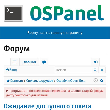
Вернуться на главную страницу
Форум
Главная
Поиск
Ра
с
о
х
Вход
ы
р
о
П
Главная
Список форумов
Ошибки Open Server
л
у
д
о
Информация:
Конференция переехала на
GitHub
. Старый форум
к
м
и
доступен только для чтения.
и
ы
с
Ожидание доступного сокета
к