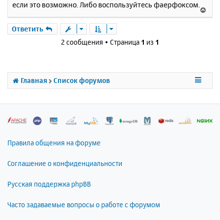
если это возможно. Либо воспользуйтесь фаерфоксом.
щ
н
В
е
а
е
н
ч
р
Ответить
и
а
н
е
2 сообщения • Страница
1
из
1
л
у
у
т
ь
с
Главная
Список форумов
я
к
н
а
ч
а
л
Правила общения на форуме
у
Соглашение о конфиденциальности
Русская поддержка phpBB
Часто задаваемые вопросы о работе с форумом