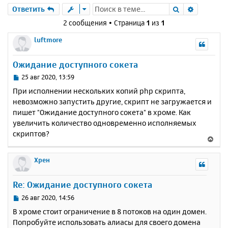
Поиск
Расшире
Ответить
2 сообщения • Страница
1
из
1
luftmore
Ожидание доступного сокета
С
25 авг 2020, 13:59
о
При исполнении нескольких копий php скрипта,
о
невозможно запустить другие, скрипт не загружается и
б
пишет "Ожидание доступного сокета" в хроме. Как
щ
е
увеличить количество одновременно исполняемых
н
скриптов?
В
и
е
е
р
Хрен
н
у
Re: Ожидание доступного сокета
т
ь
С
26 авг 2020, 14:56
с
о
В хроме стоит ограничение в 8 потоков на один домен.
о
я
Попробуйте использовать алиасы для своего домена
б
к